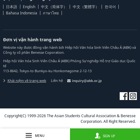
日本語
English
中文（简体字）
中文（繁體字）
한국어
Bahasa Indonesia
ภาษาไทย
Đơn vị vận hành trang web
Website này được đồng vận hành bởi Hiệp hội Văn hóa Sinh Viên Châu Á (ABK) và
Công ty cổ phần Benesse Coporation.
Hiệp hội Văn hóa Sinh Viên Châu Á (ABK) Phòng Sự nghiệp Hỗ trợ Giáo dục Quốc
tế
113-8642, Tokyo-to Bunkyo-ku Honkomagome 2-12-13
Khái niệm về trang web
Liên hệ
Copyright(C) 1999-2026 The Asian Students Cultural Association & Benesse
Corporation. All Right Reserved.
MENU
SIGN UP