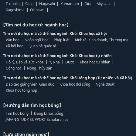
Fukuoka
Saga
Nagasaki
Kumamoto
Oita
Miyazaki
Kagoshima
Okinawa
【Tìm nơi du học từ ngành học】
Tìm nơi du học mà có thể học ngành Khối Khoa học xã hội
Văn học
Ngôn ngữ học
Pháp luật
Kinh tế, Kinh doanh, Thương mại
Xã hội học
Quan hệ quốc tế
Tìm nơi du học mà có thể học ngành Khối Khoa học tự nhiên
Hộ lý, Bảo vệ sức khỏe
Y, Nha
Dược
Khoa học tự nhiên
Công học
Nông Thủy sản
Tìm nơi du học mà có thể học ngành Khối tổng hợp (Tự nhiên và Xã hội)
Đào tạo giảng viên, Giáo dục
Khoa học đời sống
Nghệ thuật
Khoa học tổng hợp
【Hướng dẫn tìm học bổng】
Tìm học bổng
Đăng kí học bổng
JAPAN STUDY SUPPORT Scholarships
【Lựa chọn ngôn ngữ】