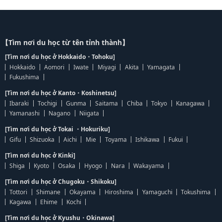
【Tìm nơi du học từ tên tỉnh thành】
[Tìm nơi du học ở Hokkaido・Tohoku]
Hokkaido
Aomori
Iwate
Miyagi
Akita
Yamagata
Fukushima
[Tìm nơi du học ở Kanto・Koshinetsu]
Ibaraki
Tochigi
Gunma
Saitama
Chiba
Tokyo
Kanagawa
Yamanashi
Nagano
Niigata
[Tìm nơi du học ở Tokai ・Hokuriku]
Gifu
Shizuoka
Aichi
Mie
Toyama
Ishikawa
Fukui
[Tìm nơi du học ở Kinki]
Shiga
Kyoto
Osaka
Hyogo
Nara
Wakayama
[Tìm nơi du học ở Chugoku・Shikoku]
Tottori
Shimane
Okayama
Hiroshima
Yamaguchi
Tokushima
Kagawa
Ehime
Kochi
[Tìm nơi du học ở Kyushu・Okinawa]