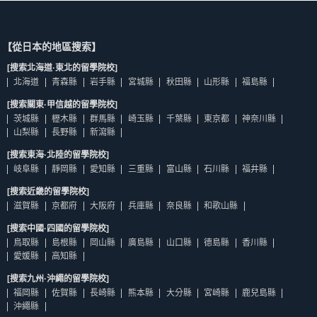
【從日本的地區搜索】
[搜索北海道·東北的留學院校]
北海道
青森縣
岩手縣
宮城縣
秋田縣
山形縣
福島縣
[搜索關東·甲信越的留學院校]
茨城縣
櫪木縣
群馬縣
崎玉縣
千葉縣
東京都
神奈川縣
山梨縣
長野縣
新瀉縣
[搜索東海·北陸的留學院校]
岐阜縣
靜岡縣
愛知縣
三重縣
富山縣
石川縣
福井縣
[搜索近畿的留學院校]
滋賀縣
京都府
大阪府
兵庫縣
奈良縣
和歌山縣
[搜索中國·四國的留學院校]
鳥取縣
島根縣
岡山縣
廣島縣
山口縣
德島縣
香川縣
愛媛縣
高知縣
[搜索九州·沖繩的留學院校]
福岡縣
佐賀縣
長崎縣
熊本縣
大分縣
宮崎縣
鹿兒島縣
沖繩縣