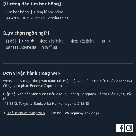
【Hướng dẫn tìm học bổng】
Tìm học bổng
Đăng kí học bổng
JAPAN STUDY SUPPORT Scholarships
【Lựa chọn ngôn ngữ】
日本語
English
中文（简体字）
中文（繁體字）
한국어
Bahasa Indonesia
ภาษาไทย
Đơn vị vận hành trang web
Website này được đồng vận hành bởi Hiệp hội Văn hóa Sinh Viên Châu Á (ABK) và
Công ty cổ phần Benesse Coporation.
Hiệp hội Văn hóa Sinh Viên Châu Á (ABK) Phòng Sự nghiệp Hỗ trợ Giáo dục Quốc
tế
113-8642, Tokyo-to Bunkyo-ku Honkomagome 2-12-13
Khái niệm về trang web
Liên hệ