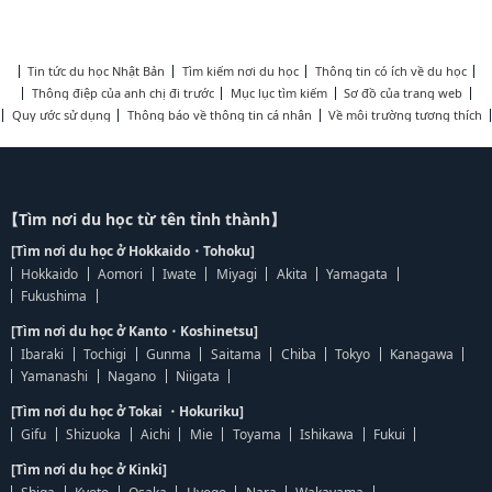
Tin tức du học Nhật Bản
Tìm kiếm nơi du học
Thông tin có ích về du học
Thông điệp của anh chị đi trước
Mục lục tìm kiếm
Sơ đồ của trang web
Quy ước sử dụng
Thông báo về thông tin cá nhân
Về môi trường tương thích
【Tìm nơi du học từ tên tỉnh thành】
[Tìm nơi du học ở Hokkaido・Tohoku]
Hokkaido
Aomori
Iwate
Miyagi
Akita
Yamagata
Fukushima
[Tìm nơi du học ở Kanto・Koshinetsu]
Ibaraki
Tochigi
Gunma
Saitama
Chiba
Tokyo
Kanagawa
Yamanashi
Nagano
Niigata
[Tìm nơi du học ở Tokai ・Hokuriku]
Gifu
Shizuoka
Aichi
Mie
Toyama
Ishikawa
Fukui
[Tìm nơi du học ở Kinki]