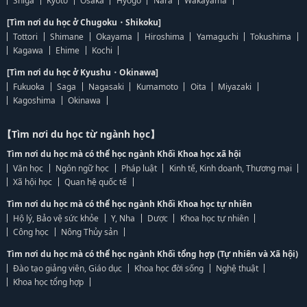
Shiga
Kyoto
Osaka
Hyogo
Nara
Wakayama
[Tìm nơi du học ở Chugoku・Shikoku]
Tottori
Shimane
Okayama
Hiroshima
Yamaguchi
Tokushima
Kagawa
Ehime
Kochi
[Tìm nơi du học ở Kyushu・Okinawa]
Fukuoka
Saga
Nagasaki
Kumamoto
Oita
Miyazaki
Kagoshima
Okinawa
【Tìm nơi du học từ ngành học】
Tìm nơi du học mà có thể học ngành Khối Khoa học xã hội
Văn học
Ngôn ngữ học
Pháp luật
Kinh tế, Kinh doanh, Thương mại
Xã hội học
Quan hệ quốc tế
Tìm nơi du học mà có thể học ngành Khối Khoa học tự nhiên
Hộ lý, Bảo vệ sức khỏe
Y, Nha
Dược
Khoa học tự nhiên
Công học
Nông Thủy sản
Tìm nơi du học mà có thể học ngành Khối tổng hợp (Tự nhiên và Xã hội)
Đào tạo giảng viên, Giáo dục
Khoa học đời sống
Nghệ thuật
Khoa học tổng hợp