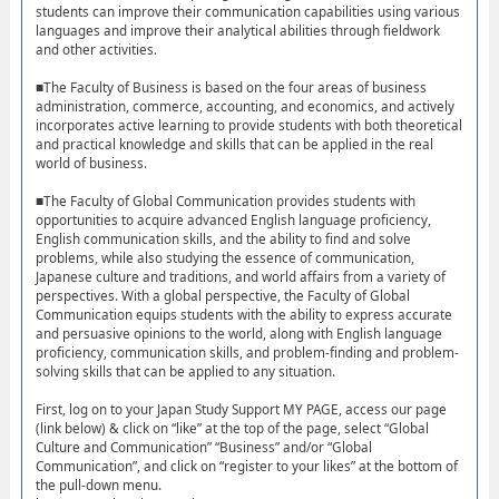
students can improve their communication capabilities using various
languages and improve their analytical abilities through fieldwork
and other activities.
■The Faculty of Business is based on the four areas of business
administration, commerce, accounting, and economics, and actively
incorporates active learning to provide students with both theoretical
and practical knowledge and skills that can be applied in the real
world of business.
■The Faculty of Global Communication provides students with
opportunities to acquire advanced English language proficiency,
English communication skills, and the ability to find and solve
problems, while also studying the essence of communication,
Japanese culture and traditions, and world affairs from a variety of
perspectives. With a global perspective, the Faculty of Global
Communication equips students with the ability to express accurate
and persuasive opinions to the world, along with English language
proficiency, communication skills, and problem-finding and problem-
solving skills that can be applied to any situation.
First, log on to your Japan Study Support MY PAGE, access our page
(link below) & click on “like” at the top of the page, select “Global
Culture and Communication” “Business” and/or “Global
Communication”, and click on “register to your likes” at the bottom of
the pull-down menu.