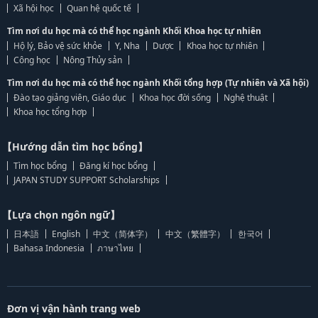
Xã hội học
Quan hệ quốc tế
Tìm nơi du học mà có thể học ngành Khối Khoa học tự nhiên
Hộ lý, Bảo vệ sức khỏe
Y, Nha
Dược
Khoa học tự nhiên
Công học
Nông Thủy sản
Tìm nơi du học mà có thể học ngành Khối tổng hợp (Tự nhiên và Xã hội)
Đào tạo giảng viên, Giáo dục
Khoa học đời sống
Nghệ thuật
Khoa học tổng hợp
【Hướng dẫn tìm học bổng】
Tìm học bổng
Đăng kí học bổng
JAPAN STUDY SUPPORT Scholarships
【Lựa chọn ngôn ngữ】
日本語
English
中文（简体字）
中文（繁體字）
한국어
Bahasa Indonesia
ภาษาไทย
Đơn vị vận hành trang web