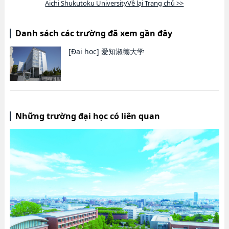
Aichi Shukutoku UniversityVề lại Trang chủ >>
Danh sách các trường đã xem gần đây
[Đại học]
爱知淑德大学
Những trường đại học có liên quan