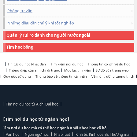
Phòng tư vấn
Những điều cần chú ý khi tốt nghiệp
Quản lý rủi ro dành cho người nước ngoài
Tìm học bổng
Tin tức du học Nhật Bản
Tìm kiếm nơi du học
Thông tin có ích về du học
Thông điệp của anh chị đi trước
Mục lục tìm kiếm
Sơ đồ của trang web
Quy ước sử dụng
Thông báo về thông tin cá nhân
Về môi trường tương thích
Tìm nơi du học từ Aichi Đại học
【Tìm nơi du học từ ngành học】
Tìm nơi du học mà có thể học ngành Khối Khoa học xã hội
Văn học
Ngôn ngữ học
Pháp luật
Kinh tế, Kinh doanh, Thương mại