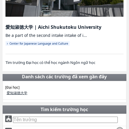
愛知淑徳大学
|
Aichi Shukutoku University
Be a part of the second intake intake of i...
Center for Japanese Language and Culture
Tìm trường Đại học có thể học ngành Ngôn ngữ học
Danh sách các trường đã xem gần đây
[Đại học]
爱知淑德大学
Tìm kiếm trường học