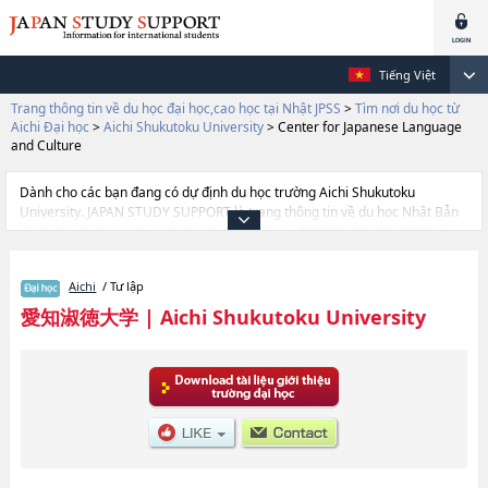
Tiếng Việt
Trang thông tin về du học đại học,cao học tại Nhật JPSS
>
Tìm nơi du học từ
Aichi Đại học
>
Aichi Shukutoku University
>
Center for Japanese Language
and Culture
Dành cho các bạn đang có dự định du học trường Aichi Shukutoku
University. JAPAN STUDY SUPPORT là trang thông tin về du học Nhật Bản
dành cho du học sinh nước ngoài, được đồng vận hành bởi Hiệp hội Asia
Gakusei Bunka và Công ty cổ phần Benesse Corporation. Trang này đăng
các thông tin Ngành Global Culture and CommunicationhoặcNgành
Aichi
/ Tư lập
BusinesshoặcNgành Global CommunicationhoặcNgành Center for
Japanese Language and CulturehoặcNgành LettershoặcNgành Human
愛知淑徳大学
|
Aichi Shukutoku University
InformaticshoặcNgành PsychologyhoặcNgành Creation and
RepresentationhoặcNgành Health and Medical ScienceshoặcNgành Food
and Health ScienceshoặcNgành Human ServiceshoặcNgành Education
(tentative translation)hoặcNgành Architecture (tentative translation) của
Aichi Shukutoku University cũng như thông tin chi tiết về từng ngành học,
nên nếu bạn đang tìm hiểu thông tin du học liên quan tới Aichi Shukutoku
University thì hãy sử dụng trang web này.Ngoài ra còn có cả thông tin của
khoảng 1.300 trường đại học, cao học, trường đại học ngắn hạn, trường
chuyên môn đang tiếp nhận du học sinh.