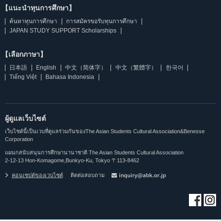
【แนะนำทุนการศึกษา】
ค้นหาทุนการศึกษา
การสมัครขอรับทุนการศึกษา
JAPAN STUDY SUPPORT Scholarships
【เลือกภาษา】
日本語
English
中文（简体字）
中文（繁體字）
한국어
Tiếng Việt
Bahasa Indonesia
ผู้ดูแลเว็บไซต์
เว็บไซต์นี้เป็นเวบที่ดูแลร่วมกันของThe Asian Students Cultural Association&Benesse
Corporation
แผนกสนับสนุนการศึกษานานาชาติ The Asian Students Cultural Association
2-12-13 Hon-Komagome,Bunkyo-Ku, Tokyo 〒113-8462
คอนเซปต์ของเวบไซต์
ติดต่อสอบถาม