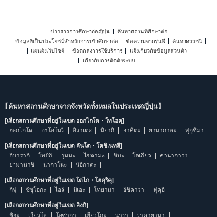
ข่าวสารการศึกษาต่อญี่ปุ่น
ค้นหาสถานที่ศึกษาต่อ
ข้อมูลที่เป็นประโยชน์สำหรับการเข้าศึกษาต่อ
ข้อความจากรุ่นพี่
ค้นหาดรรชนี
แผนผังเว็บไซต์
ข้อตกลงการใช้บริการ
แจ้งเกี่ยวกับข้อมูลส่วนตัว
เกี่ยวกับการติดตั้งระบบ
【ค้นหาสถานศึกษาจากจังหวัดทั้งหมดในประเทศญี่ปุ่น】
[เลือกสถานศึกษาที่อยู่ในเขต ฮอกไกโด・โทโฮคุ]
ฮอกไกโด
อาโอโมริ
อิวาเตะ
มิยากิ
อาคิตะ
ยามากาตะ
ฟุกุชิมา
[เลือกสถานศึกษาที่อยู่ในเขต คันโต・โคชิเนทสึ]
อิบารากิ
โทชิกิ
กุนมะ
ไซตามะ
ชิบะ
โตเกียว
คานากาวา
ยามานาชิ
นากาโนะ
นิอิกาตะ
[เลือกสถานศึกษาที่อยู่ในเขต โตไก・โฮคุริคุ]
กิฟุ
ชิซุโอกะ
ไอจิ
มิเอะ
โทยามา
อิชิคาวา
ฟุคุอิ
[เลือกสถานศึกษาที่อยู่ในเขต คิงกิ]
ชิกะ
เกียวโต
โอซากา
เฮียวโกะ
นารา
วาคายามา