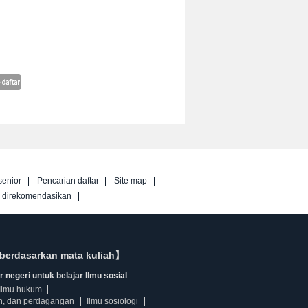
senior
Pencarian daftar
Site map
g direkomendasikan
berdasarkan mata kuliah】
 negeri untuk belajar Ilmu sosial
Ilmu hukum
n, dan perdagangan
Ilmu sosiologi