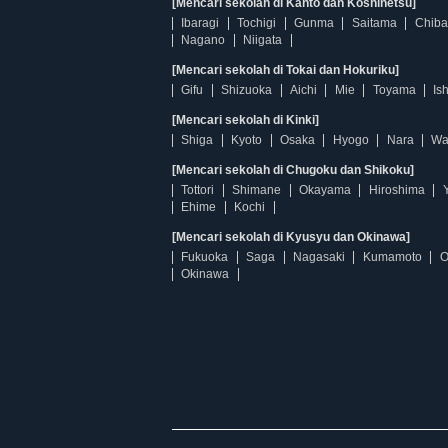
[Mencari sekolah di Kanto dan Koshinetsu]
Ibaragi
Tochigi
Gunma
Saitama
Chiba
Nagano
Niigata
[Mencari sekolah di Tokai dan Hokuriku]
Gifu
Shizuoka
Aichi
Mie
Toyama
Is
[Mencari sekolah di Kinki]
Shiga
Kyoto
Osaka
Hyogo
Nara
Wa
[Mencari sekolah di Chugoku dan Shikoku]
Tottori
Shimane
Okayama
Hiroshima
Ehime
Kochi
[Mencari sekolah di Kyusyu dan Okinawa]
Fukuoka
Saga
Nagasaki
Kumamoto
O
Okinawa