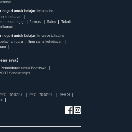
ational
r negeri untuk belajar Ilmu sains
dan kesehatan
kedokteran gigi
farmasi
Sains
Teknik
erikanan
 negeri untuk belajar Ilmu sosial sains
pelatihan guru
Ilmu sains kehidupan
mum
beasiswa】
Pendaftaran untuk Beasiswa
ORT Scholarships
中文（简体字）
中文（繁體字）
한국어
ทย