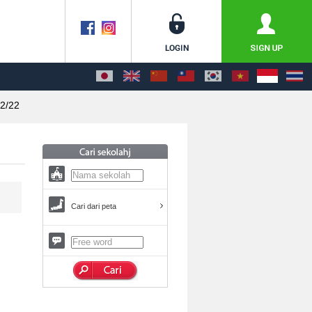
2/22
Cari dari peta