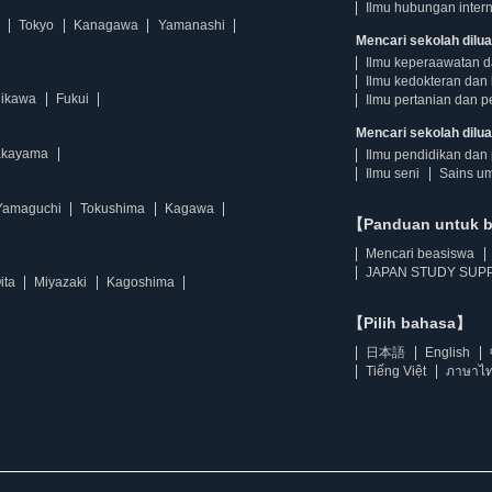
Ilmu hubungan intern
Tokyo
Kanagawa
Yamanashi
Mencari sekolah dilua
Ilmu keperaawatan 
Ilmu kedokteran dan 
hikawa
Fukui
Ilmu pertanian dan p
Mencari sekolah diluar
kayama
Ilmu pendidikan dan 
Ilmu seni
Sains u
Yamaguchi
Tokushima
Kagawa
【Panduan untuk 
Mencari beasiswa
JAPAN STUDY SUPP
ita
Miyazaki
Kagoshima
【Pilih bahasa】
日本語
English
Tiếng Việt
ภาษาไ