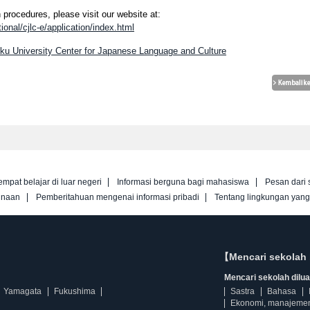
n procedures, please visit our website at:
tional/cjlc-e/application/index.html
oku University Center for Japanese Language and Culture
empat belajar di luar negeri
Informasi berguna bagi mahasiswa
Pesan dari 
unaan
Pemberitahuan mengenai informasi pribadi
Tentang lingkungan yan
【Mencari sekolah 
Mencari sekolah diluar
Yamagata
Fukushima
Sastra
Bahasa
Ekonomi, manajeme