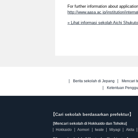
For further information about applicatio
http://www.aasa.ac.jp/institution/interna
» Lihat informasi sekolah Aichi Shukut
Berita sekolah di Jepang
Mencari t
Ketentuan Pengg
【Cari sekolah berdasarkan prefektur】
[Mencari sekolah di Hokkaido dan Tohoku]
Hokkaido
Aomori
Iwate
Miyagi
Akita