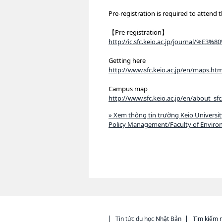
Pre-registration is required to attend
【Pre-registration】
http://ic.sfc.keio.ac.jp/journal/%E
Getting here
http://www.sfc.keio.ac.jp/en/maps.htm
Campus map
http://www.sfc.keio.ac.jp/en/about_
» Xem thông tin trường Keio Universi
Policy Management/Faculty of Enviro
Tin tức du học Nhật Bản
Tìm kiếm n