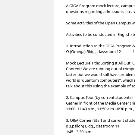
A GIGA Program mock lecture, campus t
questions regarding admissions, etc., w
Some activities of the Open Campus wi
Activities to be conducted in English (t
1. Introduction to the GIGA Program 
Ω (Omega) Bldg., classroom 12 1:3
Mock Lecture Title: Sorting It All Out
Content: We are running out of compu
faster, but we would still have problem
world is “quantum computers”, which 
talk about this using the example of sor
2. Campus Tour (by current students)
Gather in front of the Media Center (T
11:00–11:40 a.m., 11:50 a.m.–0:30 p.m.,
3. Q&A Corner (Staff and current stude
ε (Epsilon) Bldg., classroom 11
1:45 –3:30 p.m.