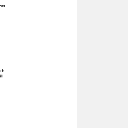
swer
rch
ll