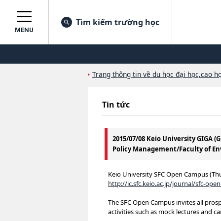
Tìm kiếm trường học
MENU
Trang thông tin về du học đại học,cao họ
Tin tức
2015/07/08 Keio University GIGA 
Policy Management/Faculty of En
Keio University SFC Open Campus (Thur
http://ic.sfc.keio.ac.jp/journal/sfc-o
The SFC Open Campus invites all prosp
activities such as mock lectures and c