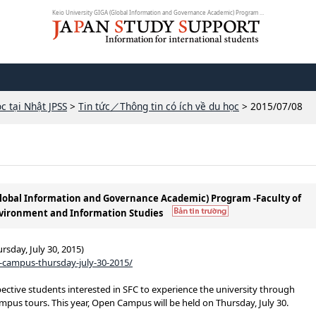
Keio University GIGA (Global Information and Governance Academic) Program -Fa...
c tại Nhật JPSS
>
Tin tức／Thông tin có ích về du học
> 2015/07/08
(Global Information and Governance Academic) Program -Faculty of
vironment and Information Studies
sday, July 30, 2015)
pen-campus-thursday-july-30-2015/
ective students interested in SFC to experience the university through
ampus tours. This year, Open Campus will be held on Thursday, July 30.