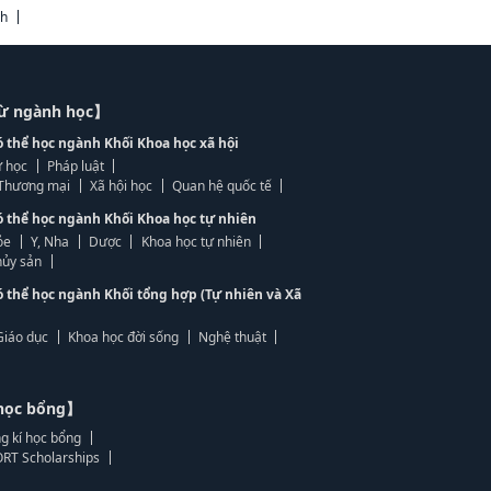
ch
từ ngành học】
ó thể học ngành Khối Khoa học xã hội
 học
Pháp luật
, Thương mại
Xã hội học
Quan hệ quốc tế
ó thể học ngành Khối Khoa học tự nhiên
ỏe
Y, Nha
Dược
Khoa học tự nhiên
ủy sản
ó thể học ngành Khối tổng hợp (Tự nhiên và Xã
Giáo dục
Khoa học đời sống
Nghệ thuật
học bổng】
g kí học bổng
RT Scholarships