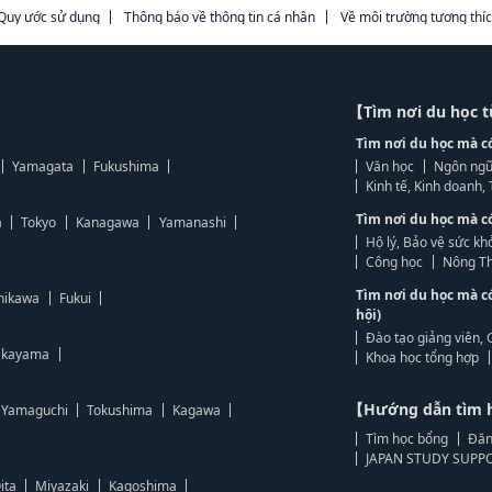
Quy ước sử dụng
Thông báo về thông tin cá nhân
Về môi trường tương thí
【Tìm nơi du học 
Tìm nơi du học mà c
Yamagata
Fukushima
Văn học
Ngôn ngữ
Kinh tế, Kinh doanh
Tìm nơi du học mà c
a
Tokyo
Kanagawa
Yamanashi
Hộ lý, Bảo vệ sức kh
Công học
Nông Th
Tìm nơi du học mà c
hikawa
Fukui
hội)
Đào tạo giảng viên, 
kayama
Khoa học tổng hợp
【Hướng dẫn tìm 
Yamaguchi
Tokushima
Kagawa
Tìm học bổng
Đăn
JAPAN STUDY SUPPO
ita
Miyazaki
Kagoshima