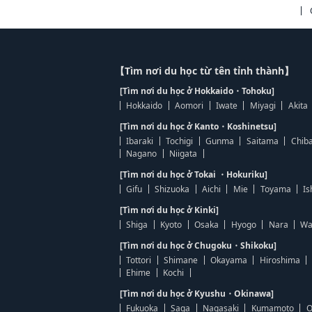
【Tìm nơi du học từ tên tỉnh thành】
[Tìm nơi du học ở Hokkaido・Tohoku]
Hokkaido
Aomori
Iwate
Miyagi
Akita
[Tìm nơi du học ở Kanto・Koshinetsu]
Ibaraki
Tochigi
Gunma
Saitama
Chib
Nagano
Niigata
[Tìm nơi du học ở Tokai ・Hokuriku]
Gifu
Shizuoka
Aichi
Mie
Toyama
Is
[Tìm nơi du học ở Kinki]
Shiga
Kyoto
Osaka
Hyogo
Nara
Wa
[Tìm nơi du học ở Chugoku・Shikoku]
Tottori
Shimane
Okayama
Hiroshima
Ehime
Kochi
[Tìm nơi du học ở Kyushu・Okinawa]
Fukuoka
Saga
Nagasaki
Kumamoto
O