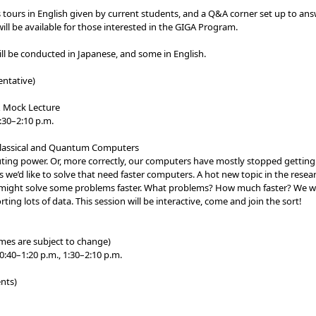
ours in English given by current students, and a Q&A corner set up to an
ill be available for those interested in the GIGA Program.
ll be conducted in Japanese, and some in English.
entative)
& Mock Lecture
0–2:10 p.m.
: Classical and Quantum Computers
ting power. Or, more correctly, our computers have mostly stopped getting
s we’d like to solve that need faster computers. A hot new topic in the resea
might solve some problems faster. What problems? How much faster? We wi
ting lots of data. This session will be interactive, come and join the sort!
imes are subject to change)
 0:40–1:20 p.m., 1:30–2:10 p.m.
nts)