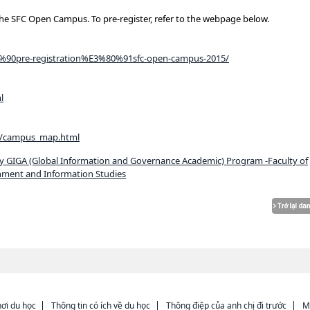
 the SFC Open Campus. To pre-register, refer to the webpage below.
3%80%90pre-registration%E3%80%91sfc-open-campus-2015/
l
sfc/campus_map.html
ty GIGA (Global Information and Governance Academic) Program -Faculty of
nment and Information Studies
ơi du học
Thông tin có ích về du học
Thông điệp của anh chị đi trước
M