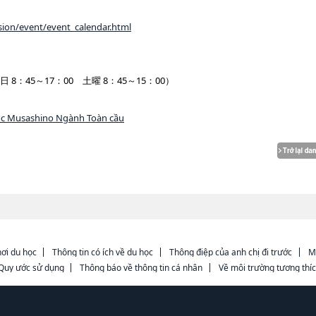
sion/event/event_calendar.html
日 8：45～17：00 土曜 8：45～15：00）
ọc Musashino Ngành Toàn cầu
ơi du học
Thông tin có ích về du học
Thông điệp của anh chị đi trước
M
Quy ước sử dụng
Thông báo về thông tin cá nhân
Về môi trường tương thí