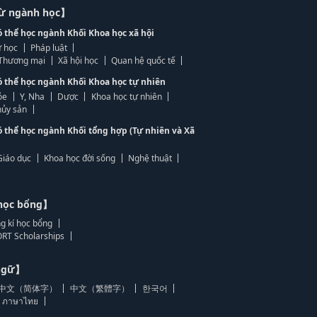
từ ngành học】
ó thể học ngành Khối Khoa học xã hội
 học
Pháp luật
, Thương mại
Xã hội học
Quan hệ quốc tế
ó thể học ngành Khối Khoa học tự nhiên
ỏe
Y, Nha
Dược
Khoa học tự nhiên
ủy sản
ó thể học ngành Khối tổng hợp (Tự nhiên và Xã
Giáo dục
Khoa học đời sống
Nghệ thuật
học bổng】
g kí học bổng
RT Scholarships
 ngữ】
中文（简体字）
中文（繁體字）
한국어
ภาษาไทย