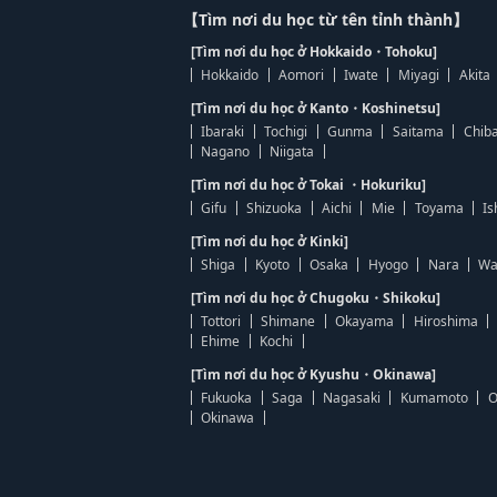
【Tìm nơi du học từ tên tỉnh thành】
[Tìm nơi du học ở Hokkaido・Tohoku]
Hokkaido
Aomori
Iwate
Miyagi
Akita
[Tìm nơi du học ở Kanto・Koshinetsu]
Ibaraki
Tochigi
Gunma
Saitama
Chib
Nagano
Niigata
[Tìm nơi du học ở Tokai ・Hokuriku]
Gifu
Shizuoka
Aichi
Mie
Toyama
Is
[Tìm nơi du học ở Kinki]
Shiga
Kyoto
Osaka
Hyogo
Nara
Wa
[Tìm nơi du học ở Chugoku・Shikoku]
Tottori
Shimane
Okayama
Hiroshima
Ehime
Kochi
[Tìm nơi du học ở Kyushu・Okinawa]
Fukuoka
Saga
Nagasaki
Kumamoto
O
Okinawa