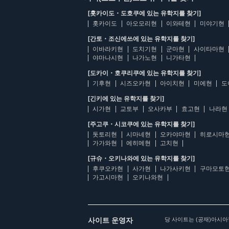
[홋카이도・도호쿠에 있는 유학지를 찾기]
홋카이도
아오모리현
이와테현
미야기현
[간토・조신에쓰에 있는 유학지를 찾기]
이바라키현
도치기현
군마현
사이타마현
야마나시현
나가노현
니가타현
[도카이・호쿠리쿠에 있는 유학지를 찾기]
기후현
시즈오카현
아이치현
미에현
도
[긴키에 있는 유학지를 찾기]
시가현
교토부
오사카부
효고현
나라현
[주고쿠・시코쿠에 있는 유학지를 찾기]
돗토리현
시마네현
오카야마현
히로시마
가가와현
에히메현
고치현
[규슈・오키나와에 있는 유학지를 찾기]
후쿠오카현
사가현
나가사키현
구마모토
가고시마현
오키나와현
사이트 운영자
당 사이트는 (공재)아시