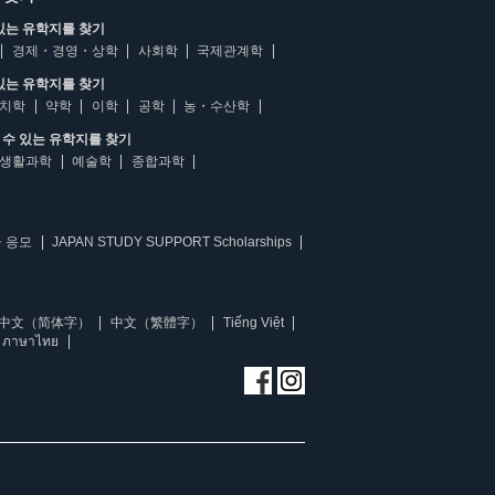
있는 유학지를 찾기
경제・경영・상학
사회학
국제관계학
있는 유학지를 찾기
치학
약학
이학
공학
농・수산학
수 있는 유학지를 찾기
생활과학
예술학
종합과학
 응모
JAPAN STUDY SUPPORT Scholarships
中文（简体字）
中文（繁體字）
Tiếng Việt
ภาษาไทย