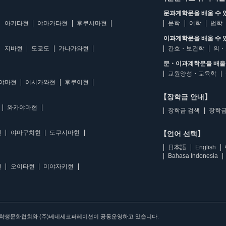
문과계학문을 배울 수 
아키타현
야마가타현
후쿠시마현
문학
어학
법학
이과계학문을 배울 수 
지바현
도쿄도
가나가와현
간호・보건학
의・
문・이과계학문을 배울 
교원양성・교육학
야마현
이시카와현
후쿠이현
【장학금 안내】
와카야마현
장학금 검색
장학금
현
야마구치현
도쿠시마현
【언어 선택】
日本語
English
Bahasa Indonesia
현
오이타현
미야자키현
아학생문화협회와 (주)베네세코퍼레이션이 공동운영하고 있습니다.