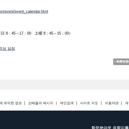
on/event/event_calendar.html
平日 8：45～17：00 土曜 8：45～15：00）
ies정보 일람
에 유익한 정보
선배들의 메시지
색인검색
사이트 지도
이용약관
개
학문분야로 유학지를