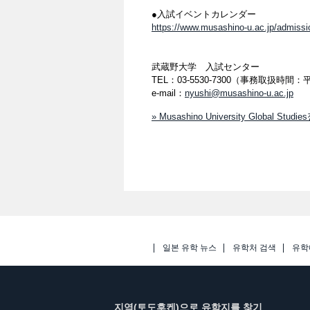
●入試イベントカレンダー
https://www.musashino-u.ac.jp/admissi
武蔵野大学 入試センター
TEL：03-5530-7300（事務取扱時間：
e-mail：
nyushi@musashino-u.ac.jp
» Musashino University Global Stud
일본 유학 뉴스
유학처 검색
유학
지역(토도후켄)으로 유학지를 찾기