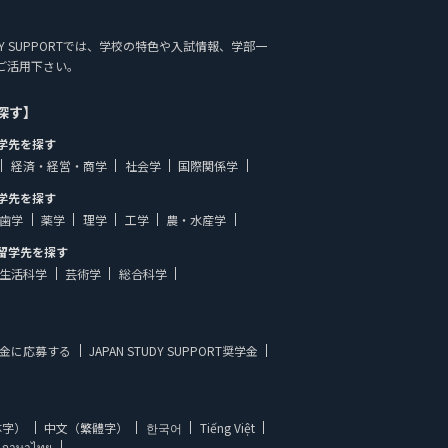
TUDY SUPPORTでは、学校の特色や入試情報、学部一
ご活用下さい。
探す】
学先を探す
経済・経営・商学
社会学
国際関係学
学先を探す
歯学
薬学
理学
工学
農・水産学
留学先を探す
生活科学
芸術学
総合科学
金に応募する
JAPAN STUDY SUPPORT奨学金
体字）
中文（繁體字）
한국어
Tiếng Việt
ภาษาไทย