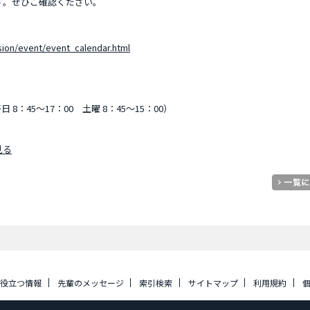
す。ぜひご確認ください。
sion/event/event_calendar.html
平日 8：45～17：00 土曜 8：45～15：00）
見る
に役立つ情報
先輩のメッセージ
索引検索
サイトマップ
利用規約