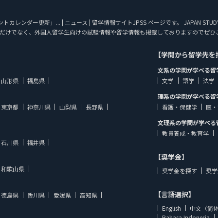
カレンダー更新」... | ニュース | 留学情報サイトJPSS ページです。 JAPAN S
だけでなく、外国人留学生向けの試験情報や留学情報も掲載しておりますのでぜひ
【学問から留学先を
文系の学問が学べる留
山形県
福島県
文学
語学
法学
理系の学問が学べる留
東京都
神奈川県
山梨県
長野県
看護・保健学
医・
文理系の学問が学べる
教員養成・教育学
石川県
福井県
【奨学金】
和歌山県
奨学金を探す
奨学
【言語選択】
徳島県
香川県
愛媛県
高知県
English
中文（简
Bahasa Indonesia