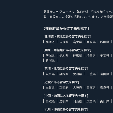
武蔵野大学 グローバル 【NEWS】「2026年度イベント
覧、施設案内の情報を掲載しております。大学情報
【都道府県から留学先を探す】
[北海道・東北にある留学先を探す]
北海道
青森県
岩手県
宮城県
秋田県
[関東・甲信越にある留学先を探す]
茨城県
栃木県
群馬県
埼玉県
千葉県
新潟県
[東海・北陸にある留学先を探す]
岐阜県
静岡県
愛知県
三重県
富山県
[近畿にある留学先を探す]
滋賀県
京都府
大阪府
兵庫県
奈良県
[中国・四国にある留学先を探す]
鳥取県
島根県
岡山県
広島県
山口県
[九州・沖縄にある留学先を探す]