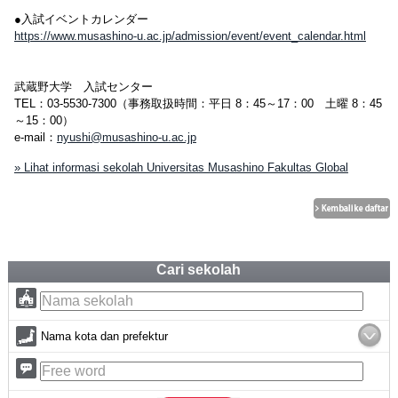
●入試イベントカレンダー
https://www.musashino-u.ac.jp/admission/event/event_calendar.html
武蔵野大学 入試センター
TEL：03-5530-7300（事務取扱時間：平日 8：45～17：00 土曜 8：45
～15：00）
e-mail：
nyushi@musashino-u.ac.jp
» Lihat informasi sekolah Universitas Musashino Fakultas Global
Cari sekolah
Nama kota dan prefektur