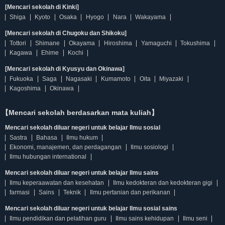
[Mencari sekolah di Kinki]
Shiga
Kyoto
Osaka
Hyogo
Nara
Wakayama
[Mencari sekolah di Chugoku dan Shikoku]
Tottori
Shimane
Okayama
Hiroshima
Yamaguchi
Tokushima
Kagawa
Ehime
Kochi
[Mencari sekolah di Kyusyu dan Okinawa]
Fukuoka
Saga
Nagasaki
Kumamoto
Oita
Miyazaki
Kagoshima
Okinawa
【Mencari sekolah berdasarkan mata kuliah】
Mencari sekolah diluar negeri untuk belajar Ilmu sosial
Sastra
Bahasa
Ilmu hukum
Ekonomi, manajemen, dan perdagangan
Ilmu sosiologi
Ilmu hubungan international
Mencari sekolah diluar negeri untuk belajar Ilmu sains
Ilmu keperaawatan dan kesehatan
Ilmu kedokteran dan kedokteran gigi
farmasi
Sains
Teknik
Ilmu pertanian dan perikanan
Mencari sekolah diluar negeri untuk belajar Ilmu sosial sains
Ilmu pendidikan dan pelatihan guru
Ilmu sains kehidupan
Ilmu seni