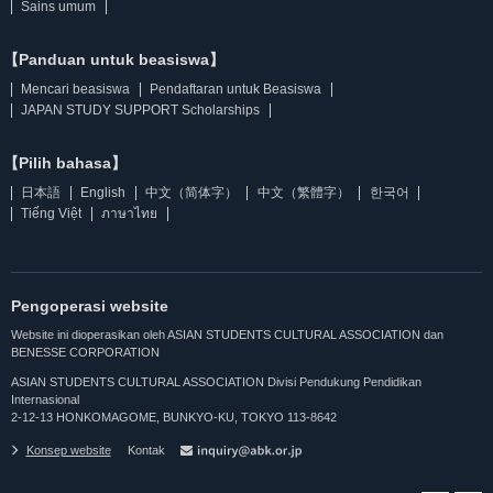
Sains umum
【Panduan untuk beasiswa】
Mencari beasiswa
Pendaftaran untuk Beasiswa
JAPAN STUDY SUPPORT Scholarships
【Pilih bahasa】
日本語
English
中文（简体字）
中文（繁體字）
한국어
Tiếng Việt
ภาษาไทย
Pengoperasi website
Website ini dioperasikan oleh ASIAN STUDENTS CULTURAL ASSOCIATION dan
BENESSE CORPORATION
ASIAN STUDENTS CULTURAL ASSOCIATION Divisi Pendukung Pendidikan
Internasional
2-12-13 HONKOMAGOME, BUNKYO-KU, TOKYO 113-8642
Konsep website
Kontak