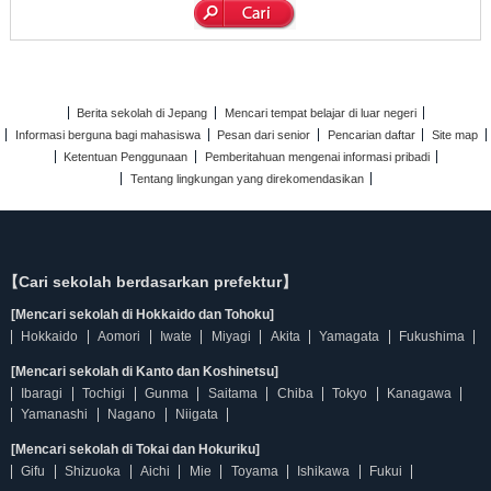
Berita sekolah di Jepang
Mencari tempat belajar di luar negeri
Informasi berguna bagi mahasiswa
Pesan dari senior
Pencarian daftar
Site map
Ketentuan Penggunaan
Pemberitahuan mengenai informasi pribadi
Tentang lingkungan yang direkomendasikan
【Cari sekolah berdasarkan prefektur】
[Mencari sekolah di Hokkaido dan Tohoku]
Hokkaido
Aomori
Iwate
Miyagi
Akita
Yamagata
Fukushima
[Mencari sekolah di Kanto dan Koshinetsu]
Ibaragi
Tochigi
Gunma
Saitama
Chiba
Tokyo
Kanagawa
Yamanashi
Nagano
Niigata
[Mencari sekolah di Tokai dan Hokuriku]
Gifu
Shizuoka
Aichi
Mie
Toyama
Ishikawa
Fukui