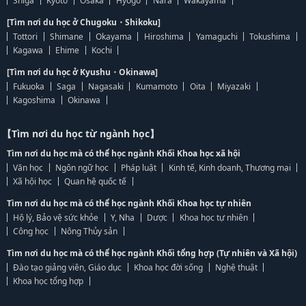
Shiga
Kyoto
Osaka
Hyogo
Nara
Wakayama
[Tìm nơi du học ở Chugoku・Shikoku]
Tottori
Shimane
Okayama
Hiroshima
Yamaguchi
Tokushima
Kagawa
Ehime
Kochi
[Tìm nơi du học ở Kyushu・Okinawa]
Fukuoka
Saga
Nagasaki
Kumamoto
Oita
Miyazaki
Kagoshima
Okinawa
【Tìm nơi du học từ ngành học】
Tìm nơi du học mà có thể học ngành Khối Khoa học xã hội
Văn học
Ngôn ngữ học
Pháp luật
Kinh tế, Kinh doanh, Thương mại
Xã hội học
Quan hệ quốc tế
Tìm nơi du học mà có thể học ngành Khối Khoa học tự nhiên
Hộ lý, Bảo vệ sức khỏe
Y, Nha
Dược
Khoa học tự nhiên
Công học
Nông Thủy sản
Tìm nơi du học mà có thể học ngành Khối tổng hợp (Tự nhiên và Xã hội)
Đào tạo giảng viên, Giáo dục
Khoa học đời sống
Nghệ thuật
Khoa học tổng hợp