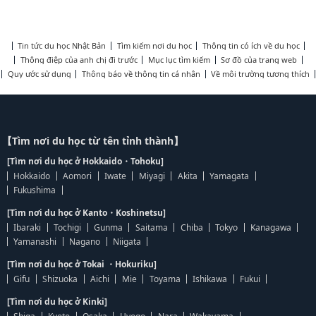
Tin tức du học Nhật Bản
Tìm kiếm nơi du học
Thông tin có ích về du học
Thông điệp của anh chị đi trước
Mục lục tìm kiếm
Sơ đồ của trang web
Quy ước sử dụng
Thông báo về thông tin cá nhân
Về môi trường tương thích
【Tìm nơi du học từ tên tỉnh thành】
[Tìm nơi du học ở Hokkaido・Tohoku]
Hokkaido
Aomori
Iwate
Miyagi
Akita
Yamagata
Fukushima
[Tìm nơi du học ở Kanto・Koshinetsu]
Ibaraki
Tochigi
Gunma
Saitama
Chiba
Tokyo
Kanagawa
Yamanashi
Nagano
Niigata
[Tìm nơi du học ở Tokai ・Hokuriku]
Gifu
Shizuoka
Aichi
Mie
Toyama
Ishikawa
Fukui
[Tìm nơi du học ở Kinki]