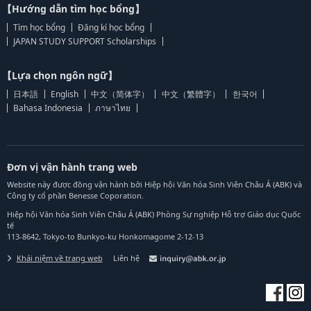
【Hướng dẫn tìm học bổng】
Tìm học bổng
Đăng kí học bổng
JAPAN STUDY SUPPORT Scholarships
【Lựa chọn ngôn ngữ】
日本語
English
中文（简体字）
中文（繁體字）
한국어
Bahasa Indonesia
ภาษาไทย
Đơn vị vận hành trang web
Website này được đồng vận hành bởi Hiệp hội Văn hóa Sinh Viên Châu Á (ABK) và
Công ty cổ phần Benesse Coporation.
Hiệp hội Văn hóa Sinh Viên Châu Á (ABK) Phòng Sự nghiệp Hỗ trợ Giáo dục Quốc
tế
113-8642, Tokyo-to Bunkyo-ku Honkomagome 2-12-13
Khái niệm về trang web
Liên hệ