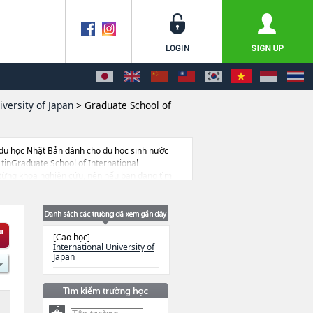
iversity of Japan
>
Graduate School of
 du học Nhật Bản dành cho du học sinh nước
tinGraduate School of International
ề từng khoa nghiên cứu, nên nếu bạn đang tìm
khoảng 1.300 trường đại học, cao học, trường đại
[Cao học]
International University of
Japan