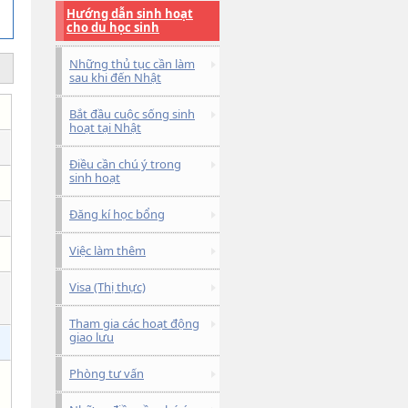
Hướng dẫn sinh hoạt
cho du học sinh
Những thủ tục cần làm
sau khi đến Nhật
Bắt đầu cuộc sống sinh
hoạt tại Nhật
Điều cần chú ý trong
sinh hoạt
Đăng kí học bổng
Việc làm thêm
Visa (Thị thực)
Tham gia các hoạt động
giao lưu
Phòng tư vấn