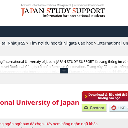
Graduate School of International Management | International University of Jap...
 tại Nhật JPSS
>
Tìm nơi du học từ Niigata Cao học
>
International Un
g International University of Japan. JAPAN STUDY SUPPORT là trang thông tin về
akusei Bunka và Công ty cổ phần Benesse Corporation. Trang này đăng các thông 
Management của International University of Japan cũng như thông tin chi tiết v
l University of Japan thì hãy sứ dụng trang này.Ngoài ra còn có cả thông tin của 
ận du học sinh.
onal University of Japan
bằng ngôn ngữ bạn đã chọn. Hãy xem bằng ngôn ngữ khác.