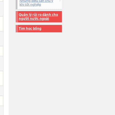
Những điều cần chú ý
khi tốt nghiệp
Quản lý rủi ro dành cho
người nước ngoài
Tìm học bổng