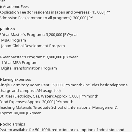
tiết
◆ Academic Fees
Application Fee (for residents in Japan and overseas): 15,000 JPY
Admission Fee (common to all programs): 300,000 JPY
◆ Tuition
2-Year Master's Programs: 3,200,000 JPY/year
- MBA Program
- Japan-Global Development Program
1-Year Master's Programs: 3,900,000 JPY/year
- 1-Year MBA Program
- Digital Transformation Program
◆ Living Expenses
Single Dormitory Room Rent: 39,000 JPY/month (includes basic telephone
charge and campus LAN usage fee)
Utilities (Electricity, Gas, Water): Approx. 5,000 JPY/month
Food Expenses: Approx. 30,000 JPY/month
Teaching Materials (Graduate School of International Management):
Approx. 90,000 JPY/year
◆ Scholarships
System available for 50–100% reduction or exemption of admission and