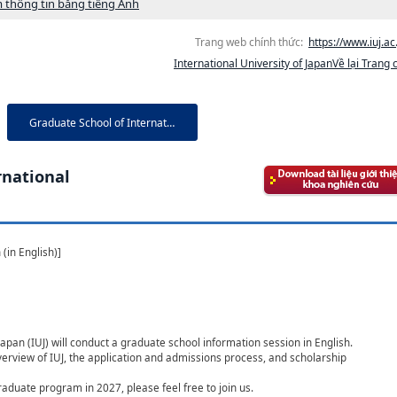
 thông tin bằng tiếng Anh
Trang web chính thức:
https://www.iuj.ac.
International University of JapanVề lại Trang 
Graduate School of Internatio...
rnational
(in English)]
 Japan (IUJ) will conduct a graduate school information session in English.
overview of IUJ, the application and admissions process, and scholarship
graduate program in 2027, please feel free to join us.