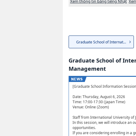
Xem thông tin bằng tiếng Nhật
Xem
Graduate School of Internatio...
Graduate School of Inte
Management
[Graduate School Information Session 
Date: Thursday, August 6, 2026
Time: 17:00-17:30 (Japan Time)
Venue: Online (Zoom)
Staff from International University of
In this session, we will introduce an 
opportunities.
If you are considering enrolling in a 