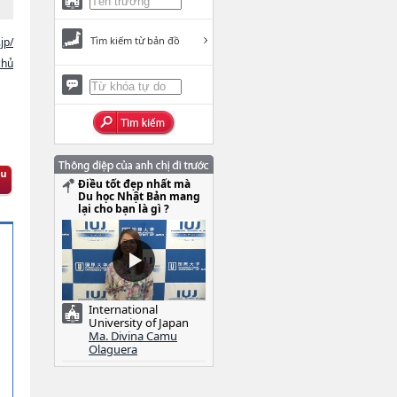
Tìm kiếm từ bản đồ
jp/
chủ
Điều tốt đẹp nhất mà
Du học Nhật Bản mang
lại cho bạn là gì ?
International
University of Japan
Ma. Divina Camu
Olaguera