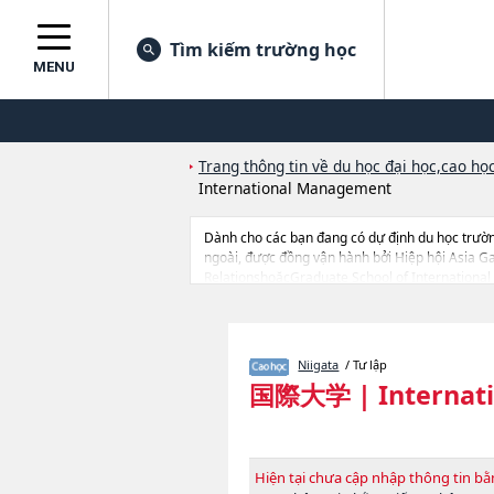
Tìm kiếm trường học
MENU
Trang thông tin về du học đại học,cao học
International Management
Dành cho các bạn đang có dự định du học trườn
ngoài, được đồng vận hành bởi Hiệp hội Asia G
RelationshoặcGraduate School of International 
hiểu thông tin du học liên quan tới Internationa
học ngắn hạn, trường chuyên môn đang tiếp nh
Niigata
/ Tư lập
国際大学
|
Internati
Hiện tại chưa cập nhập thông tin 