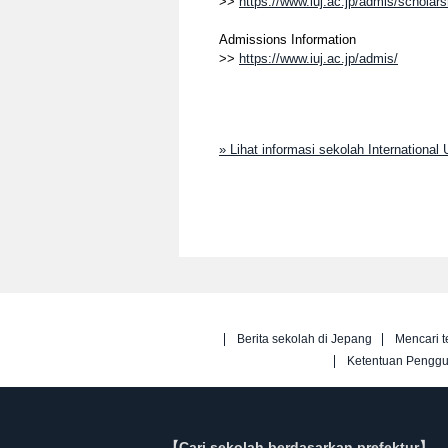
>>
https://www.iuj.ac.jp/admis/scholars
Admissions Information
>>
https://www.iuj.ac.jp/admis/
» Lihat informasi sekolah International 
Berita sekolah di Jepang
Mencari t
Ketentuan Pengg
【Cari sekolah berdasarkan prefektur】