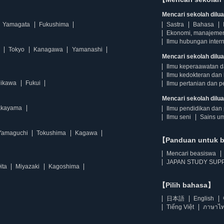
Mencari sekolah diluar
Yamagata
Fukushima
Sastra
Bahasa
Ekonomi, manajeme
Ilmu hubungan intern
Tokyo
Kanagawa
Yamanashi
Mencari sekolah dilua
Ilmu keperaawatan 
Ilmu kedokteran dan 
hikawa
Fukui
Ilmu pertanian dan p
Mencari sekolah diluar
kayama
Ilmu pendidikan dan 
Ilmu seni
Sains u
Yamaguchi
Tokushima
Kagawa
【Panduan untuk 
Mencari beasiswa
JAPAN STUDY SUPP
ita
Miyazaki
Kagoshima
【Pilih bahasa】
日本語
English
Tiếng Việt
ภาษาไ