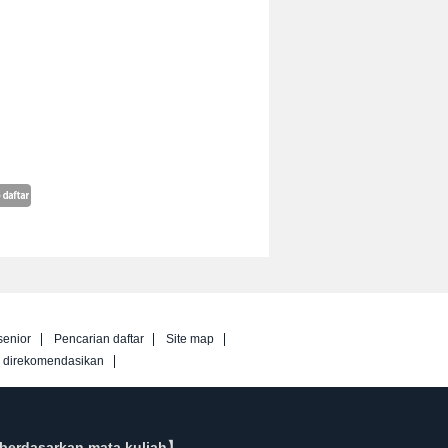
senior
Pencarian daftar
Site map
g direkomendasikan
berdasarkan mata kuliah】