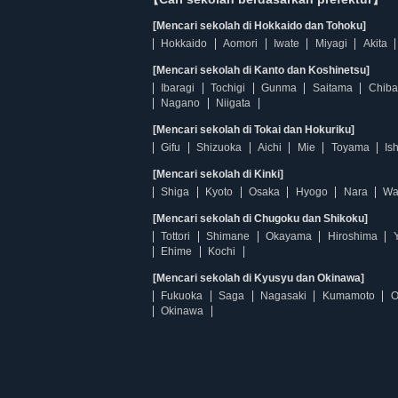
[Mencari sekolah di Hokkaido dan Tohoku]
Hokkaido
Aomori
Iwate
Miyagi
Akita
[Mencari sekolah di Kanto dan Koshinetsu]
Ibaragi
Tochigi
Gunma
Saitama
Chiba
Nagano
Niigata
[Mencari sekolah di Tokai dan Hokuriku]
Gifu
Shizuoka
Aichi
Mie
Toyama
Is
[Mencari sekolah di Kinki]
Shiga
Kyoto
Osaka
Hyogo
Nara
Wa
[Mencari sekolah di Chugoku dan Shikoku]
Tottori
Shimane
Okayama
Hiroshima
Ehime
Kochi
[Mencari sekolah di Kyusyu dan Okinawa]
Fukuoka
Saga
Nagasaki
Kumamoto
O
Okinawa