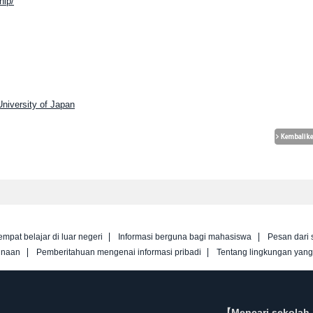
hip/
University of Japan
empat belajar di luar negeri
Informasi berguna bagi mahasiswa
Pesan dari 
unaan
Pemberitahuan mengenai informasi pribadi
Tentang lingkungan yan
【Mencari sekolah 