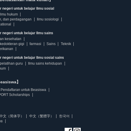
 negeri untuk belajar Ilmu sosial
Ilmu hukum
n, dan perdagangan
Ilmu sosiologi
ational
r negeri untuk belajar Ilmu sains
dan kesehatan
kedokteran gigi
farmasi
Sains
Teknik
erikanan
 negeri untuk belajar Ilmu sosial sains
pelatihan guru
Ilmu sains kehidupan
mum
beasiswa】
Pendaftaran untuk Beasiswa
ORT Scholarships
中文（简体字）
中文（繁體字）
한국어
ทย