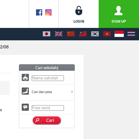
2/08
Cari dari peta
in