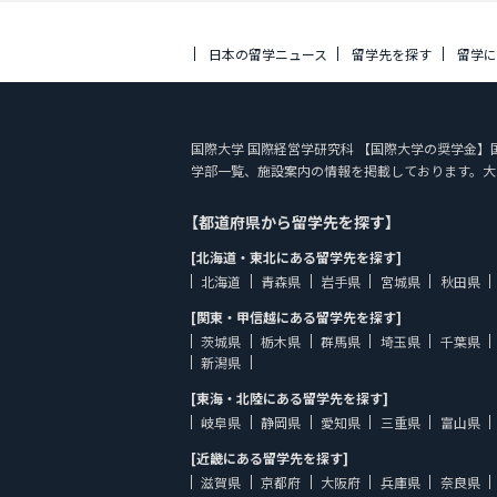
日本の留学ニュース
留学先を探す
留学
国際大学 国際経営学研究科 【国際大学の奨学金】国際大学
学部一覧、施設案内の情報を掲載しております。大
【都道府県から留学先を探す】
[北海道・東北にある留学先を探す]
北海道
青森県
岩手県
宮城県
秋田県
[関東・甲信越にある留学先を探す]
茨城県
栃木県
群馬県
埼玉県
千葉県
新潟県
[東海・北陸にある留学先を探す]
岐阜県
静岡県
愛知県
三重県
富山県
[近畿にある留学先を探す]
滋賀県
京都府
大阪府
兵庫県
奈良県