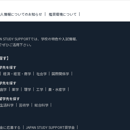
個人情報についてのお知らせ
推奨環境について
N STUDY SUPPORTでは、学校の特色や入試情報、
でぜひご活用下さい。
探す】
学先を探す
経済・経営・商学
社会学
国際関係学
学先を探す
歯学
薬学
理学
工学
農・水産学
留学先を探す
生活科学
芸術学
総合科学
金に応募する
JAPAN STUDY SUPPORT奨学金