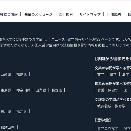
に役立つ情報
先輩のメッセージ
索引検索
サイトマップ
利用規約
には8種類の奨学金（... | ニュース | 留学情報サイトJPSS ページです。 JAPA
学情報だけでなく、外国人留学生向けの試験情報や留学情報も掲載しておりますの
【学問から留学先を
文系の学問が学べる留
山形県
福島県
文学
語学
法学
理系の学問が学べる留
東京都
神奈川県
山梨県
長野県
看護・保健学
医・
文理系の学問が学べる
教員養成・教育学
石川県
福井県
【奨学金】
和歌山県
奨学金を探す
奨学