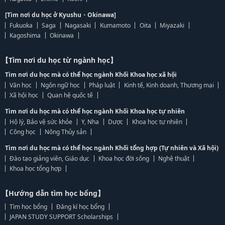
[Tìm nơi du học ở Kyushu・Okinawa]
Fukuoka
Saga
Nagasaki
Kumamoto
Oita
Miyazaki
Kagoshima
Okinawa
【Tìm nơi du học từ ngành học】
Tìm nơi du học mà có thể học ngành Khối Khoa học xã hội
Văn học
Ngôn ngữ học
Pháp luật
Kinh tế, Kinh doanh, Thương mại
Xã hội học
Quan hệ quốc tế
Tìm nơi du học mà có thể học ngành Khối Khoa học tự nhiên
Hộ lý, Bảo vệ sức khỏe
Y, Nha
Dược
Khoa học tự nhiên
Công học
Nông Thủy sản
Tìm nơi du học mà có thể học ngành Khối tổng hợp (Tự nhiên và Xã hội)
Đào tạo giảng viên, Giáo dục
Khoa học đời sống
Nghệ thuật
Khoa học tổng hợp
【Hướng dẫn tìm học bổng】
Tìm học bổng
Đăng kí học bổng
JAPAN STUDY SUPPORT Scholarships