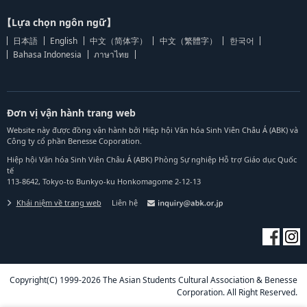
【Lựa chọn ngôn ngữ】
日本語
English
中文（简体字）
中文（繁體字）
한국어
Bahasa Indonesia
ภาษาไทย
Đơn vị vận hành trang web
Website này được đồng vận hành bởi Hiệp hội Văn hóa Sinh Viên Châu Á (ABK) và
Công ty cổ phần Benesse Coporation.
Hiệp hội Văn hóa Sinh Viên Châu Á (ABK) Phòng Sự nghiệp Hỗ trợ Giáo dục Quốc
tế
113-8642, Tokyo-to Bunkyo-ku Honkomagome 2-12-13
Khái niệm về trang web
Liên hệ
Copyright(C) 1999-2026 The Asian Students Cultural Association & Benesse
Corporation. All Right Reserved.