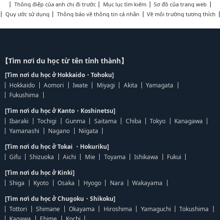
Thông điệp của anh chị đi trước
Mục lục tìm kiếm
Sơ đồ của trang web
Quy ước sử dụng
Thông báo về thông tin cá nhân
Về môi trường tương thích
【Tìm nơi du học từ tên tỉnh thành】
[Tìm nơi du học ở Hokkaido・Tohoku]
Hokkaido
Aomori
Iwate
Miyagi
Akita
Yamagata
Fukushima
[Tìm nơi du học ở Kanto・Koshinetsu]
Ibaraki
Tochigi
Gunma
Saitama
Chiba
Tokyo
Kanagawa
Yamanashi
Nagano
Niigata
[Tìm nơi du học ở Tokai ・Hokuriku]
Gifu
Shizuoka
Aichi
Mie
Toyama
Ishikawa
Fukui
[Tìm nơi du học ở Kinki]
Shiga
Kyoto
Osaka
Hyogo
Nara
Wakayama
[Tìm nơi du học ở Chugoku・Shikoku]
Tottori
Shimane
Okayama
Hiroshima
Yamaguchi
Tokushima
Kagawa
Ehime
Kochi