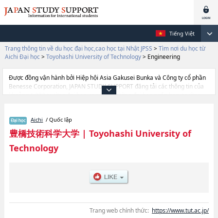
Tiếng Việt
Trang thông tin về du học đại học,cao học tại Nhật JPSS
>
Tìm nơi du học từ
Aichi Đại học
>
Toyohashi University of Technology
>
Engineering
Được đồng vận hành bởi Hiệp hội Asia Gakusei Bunka và Công ty cổ phần
Benesse Corporation, JAPAN STUDY SUPPORT đăng tải các thông tin của
khoảng 1.300 trường đại học, cao học, trường đại học ngắn hạn, trường
chuyên môn đang tiếp nhận du học sinh.
Tại đây có đăng các thông tin chi tiết về Toyohashi University of
Aichi
/ Quốc lập
Technology, và thông tin cần thiết dành cho du học sinh, như là về các
Ngành Engineering, thông tin về từng ngành học, thông tin liên quan đến
豊橋技術科学大学
|
Toyohashi University of
thi tuyển như số lượng tuyển sinh, số lượng trúng tuyển, cở sở trang thiết
Technology
bị, hướng dẫn địa điểm v.v...
Trang web chính thức:
https://www.tut.ac.jp/