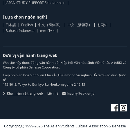
JAPAN STUDY SUPPORT Scholarships
【Lựa chọn ngôn ngữ】
日本語
English
中文（简体字）
中文（繁體字）
한국어
Bahasa Indonesia
ภาษาไทย
Đơn vị vận hành trang web
Website này được đồng vận hành bởi Hiệp hội Văn hóa Sinh Viên Châu Á (ABK) và
Công ty cổ phần Benesse Coporation.
Hiệp hội Văn hóa Sinh Viên Châu Á (ABK) Phòng Sự nghiệp Hỗ trợ Giáo dục Quốc
tế
113-8642, Tokyo-to Bunkyo-ku Honkomagome 2-12-13
Khái niệm về trang web
Liên hệ
Copyright(C) 1999-2026 The Asian Students Cultural Association & Benesse