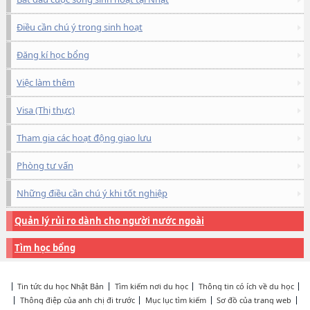
Điều cần chú ý trong sinh hoạt
Đăng kí học bổng
Việc làm thêm
Visa (Thị thực)
Tham gia các hoạt động giao lưu
Phòng tư vấn
Những điều cần chú ý khi tốt nghiệp
Quản lý rủi ro dành cho người nước ngoài
Tìm học bổng
Tin tức du học Nhật Bản
Tìm kiếm nơi du học
Thông tin có ích về du học
Thông điệp của anh chị đi trước
Mục lục tìm kiếm
Sơ đồ của trang web