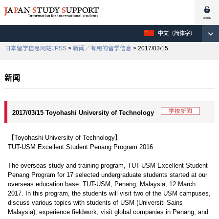
中文（简体字）
日本留学信息网站JPSS
>
新闻／有用的留学信息
> 2017/03/15
新闻
2017/03/15 Toyohashi University of Technology
【Toyohashi University of Technology】
TUT-USM Excellent Student Penang Program 2016
The overseas study and training program, TUT-USM Excellent Student
Penang Program for 17 selected undergraduate students started at our
overseas education base: TUT-USM, Penang, Malaysia, 12 March
2017. In this program, the students will visit two of the USM campuses,
discuss various topics with students of USM (Universiti Sains
Malaysia), experience fieldwork, visit global companies in Penang, and