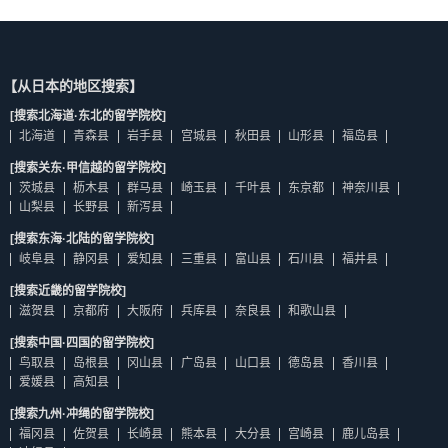
【从日本的地区搜索】
[搜索北海道·东北的留学院校]
北海道
青森县
岩手县
宫城县
秋田县
山形县
福岛县
[搜索关东·甲信越的留学院校]
茨城县
枥木县
群马县
崎玉县
千叶县
东京都
神奈川县
山梨县
长野县
新泻县
[搜索东海·北陆的留学院校]
岐阜县
静冈县
爱知县
三重县
富山县
石川县
福井县
[搜索近畿的留学院校]
滋贺县
京都府
大阪府
兵库县
奈良县
和歌山县
[搜索中国·四国的留学院校]
鸟取县
岛根县
冈山县
广岛县
山口县
德岛县
香川县
爱媛县
高知县
[搜索九州·冲绳的留学院校]
福冈县
佐贺县
长崎县
熊本县
大分县
宫崎县
鹿儿岛县