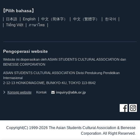
【Pilih bahasa】
日本語
English
中文（简体字）
中文（繁體字）
한국어
Tiếng Việt
ภาษาไทย
Pengoperasi website
Website ini dioperasikan oleh ASIAN STUDENTS CULTURAL ASSOCIATION dan
BENESSE CORPORATION
ASIAN STUDENTS CULTURAL ASSOCIATION Divisi Pendukung Pendidikan
Internasional
2-12-13 HONKOMAGOME, BUNKYO-KU, TOKYO 113-8642
Konsep website
Kontak
Copyright(C) 1999-2026 The Asian Students Cultural Association & Benesse
Corporation. All Right Reserved.