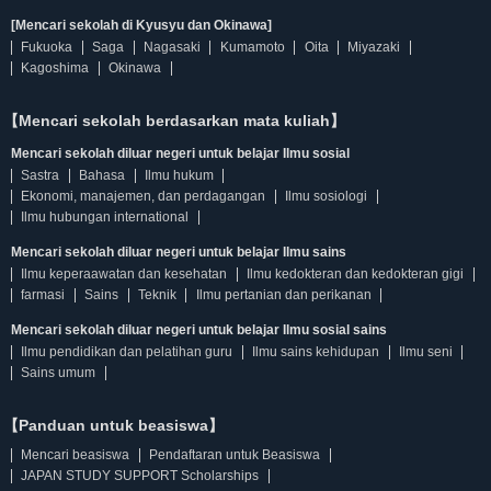
[Mencari sekolah di Kyusyu dan Okinawa]
Fukuoka
Saga
Nagasaki
Kumamoto
Oita
Miyazaki
Kagoshima
Okinawa
【Mencari sekolah berdasarkan mata kuliah】
Mencari sekolah diluar negeri untuk belajar Ilmu sosial
Sastra
Bahasa
Ilmu hukum
Ekonomi, manajemen, dan perdagangan
Ilmu sosiologi
Ilmu hubungan international
Mencari sekolah diluar negeri untuk belajar Ilmu sains
Ilmu keperaawatan dan kesehatan
Ilmu kedokteran dan kedokteran gigi
farmasi
Sains
Teknik
Ilmu pertanian dan perikanan
Mencari sekolah diluar negeri untuk belajar Ilmu sosial sains
Ilmu pendidikan dan pelatihan guru
Ilmu sains kehidupan
Ilmu seni
Sains umum
【Panduan untuk beasiswa】
Mencari beasiswa
Pendaftaran untuk Beasiswa
JAPAN STUDY SUPPORT Scholarships