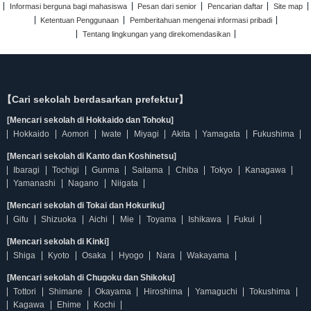
Informasi berguna bagi mahasiswa
Pesan dari senior
Pencarian daftar
Site map
Ketentuan Penggunaan
Pemberitahuan mengenai informasi pribadi
Tentang lingkungan yang direkomendasikan
【Cari sekolah berdasarkan prefektur】
[Mencari sekolah di Hokkaido dan Tohoku]
Hokkaido
Aomori
Iwate
Miyagi
Akita
Yamagata
Fukushima
[Mencari sekolah di Kanto dan Koshinetsu]
Ibaragi
Tochigi
Gunma
Saitama
Chiba
Tokyo
Kanagawa
Yamanashi
Nagano
Niigata
[Mencari sekolah di Tokai dan Hokuriku]
Gifu
Shizuoka
Aichi
Mie
Toyama
Ishikawa
Fukui
[Mencari sekolah di Kinki]
Shiga
Kyoto
Osaka
Hyogo
Nara
Wakayama
[Mencari sekolah di Chugoku dan Shikoku]
Tottori
Shimane
Okayama
Hiroshima
Yamaguchi
Tokushima
Kagawa
Ehime
Kochi