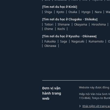
[Tìm nơi du học ở Kinki]
Shiga
Kyoto
Osaka
Hyogo
Nara
Wa
[Tìm nơi du học ở Chugoku・Shikoku]
Tottori
Shimane
Okayama
Hiroshima
Ehime
Kochi
[Tìm nơi du học ở Kyushu・Okinawa]
Fukuoka
Saga
Nagasaki
Kumamoto
O
Okinawa
Website này được đồng 
Đơn vị vận
hành trang
Hiệp hội Văn hóa Sinh 
web
113-8642, Tokyo-to Bu
Khái niệm về trang 