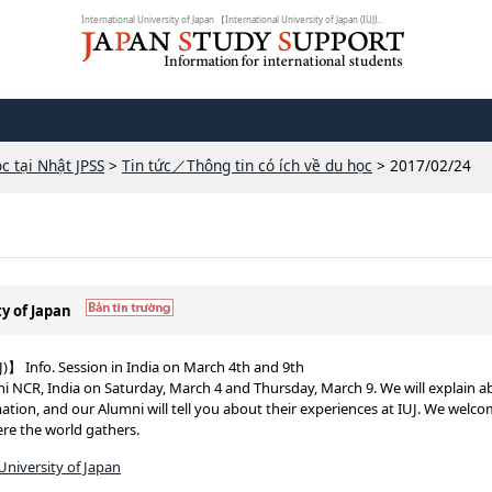
International University of Japan 【International University of Japan (IUJ)...
c tại Nhật JPSS
>
Tin tức／Thông tin có ích về du học
> 2017/02/24
ty of Japan
J)】 Info. Session in India on March 4th and 9th
elhi NCR, India on Saturday, March 4 and Thursday, March 9. We will explain 
ation, and our Alumni will tell you about their experiences at IUJ. We welc
ere the world gathers.
University of Japan