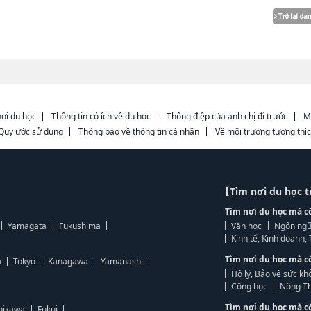
ơi du học
Thông tin có ích về du học
Thông điệp của anh chị đi trước
M
Quy ước sử dụng
Thông báo về thông tin cá nhân
Về môi trường tương thí
【Tìm nơi du học 
Tìm nơi du học mà c
Yamagata
Fukushima
Văn học
Ngôn ngữ
Kinh tế, Kinh doanh
Tìm nơi du học mà c
a
Tokyo
Kanagawa
Yamanashi
Hộ lý, Bảo vệ sức kh
Công học
Nông Th
Tìm nơi du học mà c
hikawa
Fukui