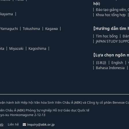
hội)
Đào tạo giảng viên, 
kayama
Khoa học tổng hợp
【Hướng dẫn tìm 
Yamaguchi
Tokushima
Kagawa
Tìm học bổng
Đăn
JAPAN STUDY SUPPO
ita
Miyazaki
Kagoshima
【Lựa chọn ngôn
日本語
English
Bahasa Indonesia
vận hành bởi Hiệp hội Văn hóa Sinh Viên Châu Á (ABK) và Công ty cổ phần Benesse C
Viên Châu Á (ABK) Phòng Sự nghiệp Hỗ trợ Giáo dục Quốc tế
nkyo-ku Honkomagome 2-12-13
web
Liên hệ