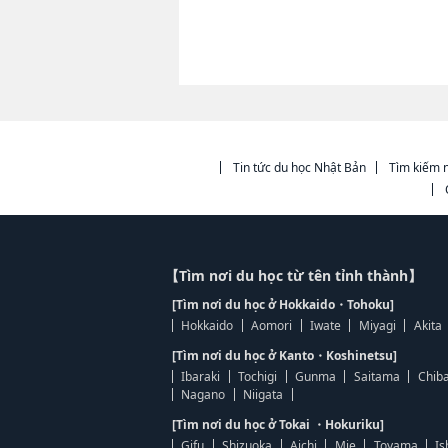
Tin tức du học Nhật Bản
Tìm kiếm n
【Tìm nơi du học từ tên tỉnh thành】
[Tìm nơi du học ở Hokkaido・Tohoku]
Hokkaido
Aomori
Iwate
Miyagi
Akita
[Tìm nơi du học ở Kanto・Koshinetsu]
Ibaraki
Tochigi
Gunma
Saitama
Chib
Nagano
Niigata
[Tìm nơi du học ở Tokai ・Hokuriku]
Gifu
Shizuoka
Aichi
Mie
Toyama
Is