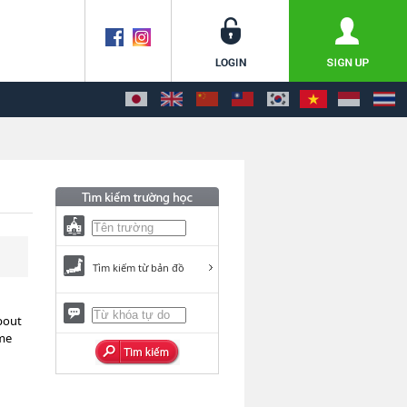
Tìm kiếm từ bản đồ
about
ome