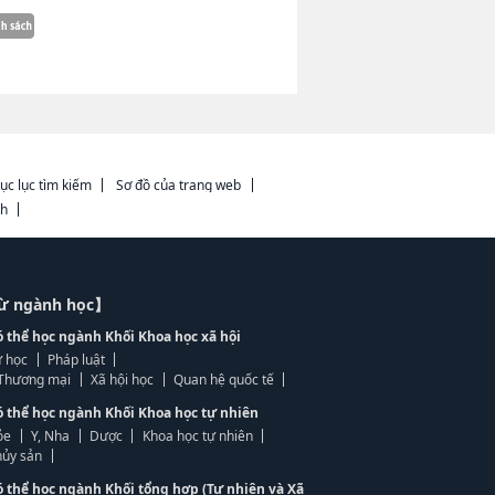
ục lục tìm kiếm
Sơ đồ của trang web
ch
từ ngành học】
ó thể học ngành Khối Khoa học xã hội
 học
Pháp luật
, Thương mại
Xã hội học
Quan hệ quốc tế
ó thể học ngành Khối Khoa học tự nhiên
ỏe
Y, Nha
Dược
Khoa học tự nhiên
ủy sản
ó thể học ngành Khối tổng hợp (Tự nhiên và Xã