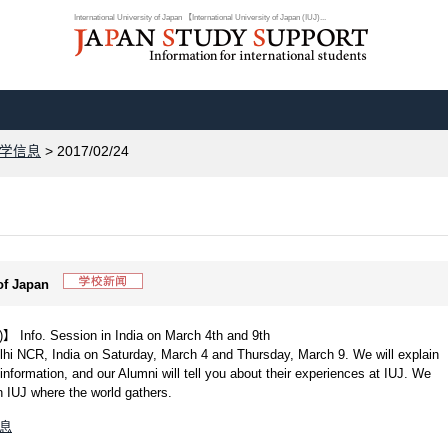
International University of Japan 【International University of Japan (IUJ)...
学信息
> 2017/02/24
 of Japan
)】 Info. Session in India on March 4th and 9th
elhi NCR, India on Saturday, March 4 and Thursday, March 9. We will explain
nformation, and our Alumni will tell you about their experiences at IUJ. We
n IUJ where the world gathers.
信息