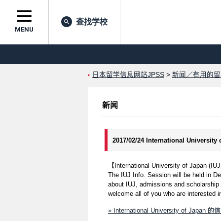
查找学校
MENU
日本留学信息网站JPSS
>
新闻／有用的留
新闻
2017/02/24 International University
【International University of Japan (IUJ
The IUJ Info. Session will be held in D
about IUJ, admissions and scholarship i
welcome all of you who are interested i
» International University of Japan 的