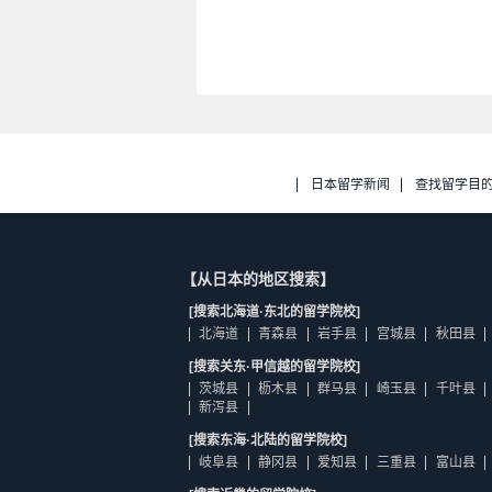
日本留学新闻
查找留学目
【从日本的地区搜索】
[搜索北海道·东北的留学院校]
北海道
青森县
岩手县
宫城县
秋田县
[搜索关东·甲信越的留学院校]
茨城县
枥木县
群马县
崎玉县
千叶县
新泻县
[搜索东海·北陆的留学院校]
岐阜县
静冈县
爱知县
三重县
富山县