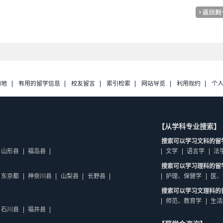
的地
有用的留学信息
校友留言
索引检索
网站导览
利用规约
个
【从学科专业搜索】
搜索可以学习文科的留
山形县
福岛县
文学
语言学
法
搜索可以学习理科的留
东京都
神奈川县
山梨县
长野县
护理、保健学
医、
搜索可以学习文理科的
师范、教育学
生活
石川县
福井县