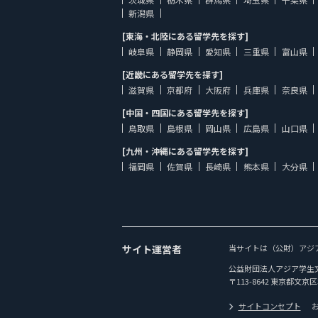
新潟県
[東海・北陸にある留学先を探す]
岐阜県
静岡県
愛知県
三重県
富山県
[近畿にある留学先を探す]
滋賀県
京都府
大阪府
兵庫県
奈良県
[中国・四国にある留学先を探す]
鳥取県
島根県
岡山県
広島県
山口県
[九州・沖縄にある留学先を探す]
福岡県
佐賀県
長崎県
熊本県
大分県
サイト運営者
当サイトは（公財）アジ
公益財団法人アジア学生
〒113-8642 東京都文京区
サイトコンセプト