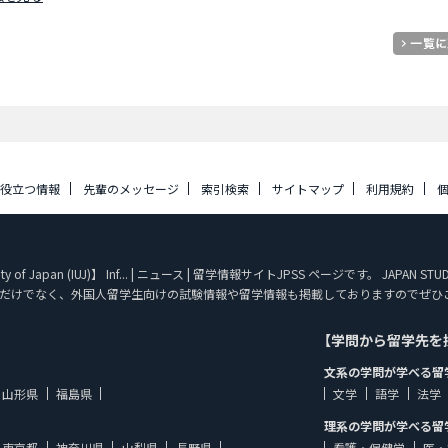
に役立つ情報
先輩のメッセージ
索引検索
サイトマップ
利用規約
sity of Japan (IUJ)】 Inf... | ニュース | 留学情報サイトJPSS ページです。 J
だけでなく、外国人留学生向けの試験情報や留学情報も掲載しておりますのでぜひ
【学問から留学先を
文系の学問が学べる留
山形県
福島県
文学
語学
法学
理系の学問が学べる留
東京都
神奈川県
山梨県
長野県
看護・保健学
医・