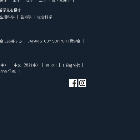
留学先を探す
生活科学
芸術学
総合科学
金に応募する
JAPAN STUDY SUPPORT奨学金
体字）
中文（繁體字）
한국어
Tiếng Việt
ภาษาไทย