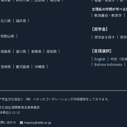
文理系の学問が学べる
教員養成・教育学
石川県
福井県
【奨学金】
和歌山県
奨学金を探す
奨学
【言語選択】
徳島県
香川県
愛媛県
高知県
English
中文（简
Bahasa Indonesia
宮崎県
鹿児島県
沖縄県
ア学生文化協会と（株）ベネッセコーポレーションが共同運営をしております。
文化協会 国際教育支援事業部
本駒込2-12-13
お問い合わせ