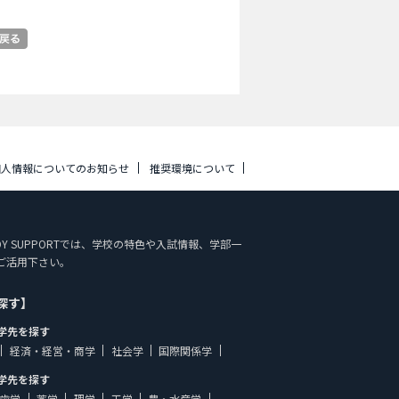
個人情報についてのお知らせ
推奨環境について
APAN STUDY SUPPORTでは、学校の特色や入試情報、学部一
ご活用下さい。
探す】
学先を探す
経済・経営・商学
社会学
国際関係学
学先を探す
歯学
薬学
理学
工学
農・水産学