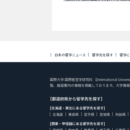
日本の留学ニュース
留学先を探す
留学
国際大学 国際経営学研究科 【International Univer
覧、施設案内の情報を掲載しております。大学情報
【都道府県から留学先を探す】
[北海道・東北にある留学先を探す]
北海道
青森県
岩手県
宮城県
秋田県
[関東・甲信越にある留学先を探す]
茨城県
栃木県
群馬県
埼玉県
千葉県