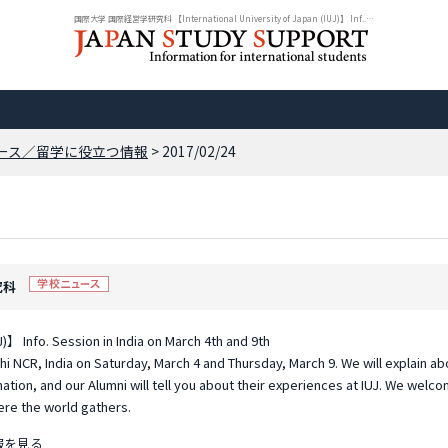
国際大学 国際経営学研究科 【International University of Japan (IUJ)】 Inf... ...
ース／留学に役立つ情報
> 2017/02/24
究科
)】 Info. Session in India on March 4th and 9th
elhi NCR, India on Saturday, March 4 and Thursday, March 9. We will explain ab
ation, and our Alumni will tell you about their experiences at IUJ. We welc
here the world gathers.
報を見る