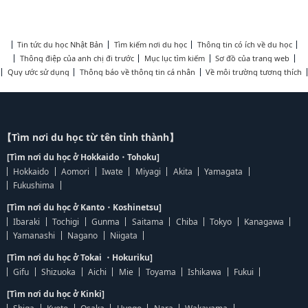
Tin tức du học Nhật Bản
Tìm kiếm nơi du học
Thông tin có ích về du học
Thông điệp của anh chị đi trước
Mục lục tìm kiếm
Sơ đồ của trang web
Quy ước sử dụng
Thông báo về thông tin cá nhân
Về môi trường tương thích
【Tìm nơi du học từ tên tỉnh thành】
[Tìm nơi du học ở Hokkaido・Tohoku]
Hokkaido
Aomori
Iwate
Miyagi
Akita
Yamagata
Fukushima
[Tìm nơi du học ở Kanto・Koshinetsu]
Ibaraki
Tochigi
Gunma
Saitama
Chiba
Tokyo
Kanagawa
Yamanashi
Nagano
Niigata
[Tìm nơi du học ở Tokai ・Hokuriku]
Gifu
Shizuoka
Aichi
Mie
Toyama
Ishikawa
Fukui
[Tìm nơi du học ở Kinki]