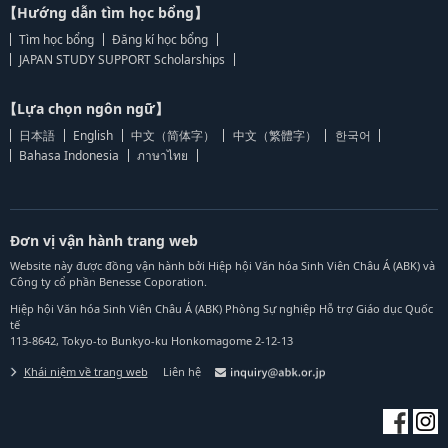
【Hướng dẫn tìm học bổng】
Tìm học bổng
Đăng kí học bổng
JAPAN STUDY SUPPORT Scholarships
【Lựa chọn ngôn ngữ】
日本語
English
中文（简体字）
中文（繁體字）
한국어
Bahasa Indonesia
ภาษาไทย
Đơn vị vận hành trang web
Website này được đồng vận hành bởi Hiệp hội Văn hóa Sinh Viên Châu Á (ABK) và
Công ty cổ phần Benesse Coporation.
Hiệp hội Văn hóa Sinh Viên Châu Á (ABK) Phòng Sự nghiệp Hỗ trợ Giáo dục Quốc
tế
113-8642, Tokyo-to Bunkyo-ku Honkomagome 2-12-13
Khái niệm về trang web
Liên hệ