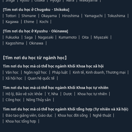
Shiga
Kyoto
Osaka
Hyogo
Nara
Wakayama
[Tìm nơi du học ở Chugoku・Shikoku]
Tottori
Shimane
Okayama
Hiroshima
Yamaguchi
Tokushima
Kagawa
Ehime
Kochi
[Tìm nơi du học ở Kyushu・Okinawa]
Fukuoka
Saga
Nagasaki
Kumamoto
Oita
Miyazaki
Kagoshima
Okinawa
【Tìm nơi du học từ ngành học】
Tìm nơi du học mà có thể học ngành Khối Khoa học xã hội
Văn học
Ngôn ngữ học
Pháp luật
Kinh tế, Kinh doanh, Thương mại
Xã hội học
Quan hệ quốc tế
Tìm nơi du học mà có thể học ngành Khối Khoa học tự nhiên
Hộ lý, Bảo vệ sức khỏe
Y, Nha
Dược
Khoa học tự nhiên
Công học
Nông Thủy sản
Tìm nơi du học mà có thể học ngành Khối tổng hợp (Tự nhiên và Xã hội)
Đào tạo giảng viên, Giáo dục
Khoa học đời sống
Nghệ thuật
Khoa học tổng hợp