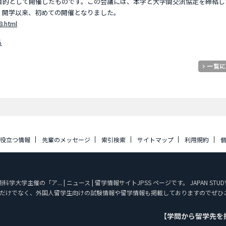
目的として開催したものです。この会議には、本学と大学間交流協定を締結し
、開学以来、初めての開催となりました。
8.html
る
に役立つ情報
先輩のメッセージ
索引検索
サイトマップ
利用規約
学主催の「ア... | ニュース | 留学情報サイトJPSS ページです。 JAPAN ST
だけでなく、外国人留学生向けの試験情報や留学情報も掲載しておりますのでぜひ
【学問から留学先を