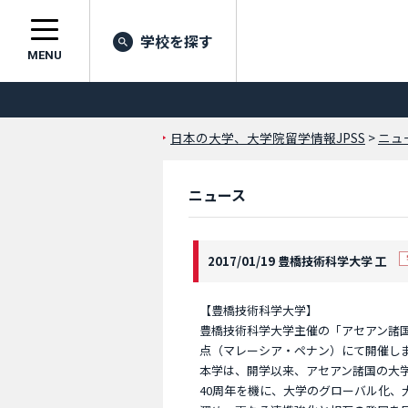
学校を探す
MENU
日本の大学、大学院留学情報JPSS
>
ニュ
ニュース
2017/01/19 豊橋技術科学大学 工
【豊橋技術科学大学】
豊橋技術科学大学主催の「アセアン諸国大学学長会
点（マレーシア・ペナン）にて開催し
本学は、開学以来、アセアン諸国の大
40周年を機に、大学のグローバル化