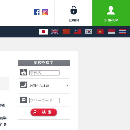
地図から検索
育拠
開学
絆を