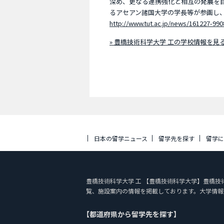
深め、更なる連携強化と相互の発展を
るアセアン諸国大学の学長等が参画し
http://www.tut.ac.jp/news/161227-990
» 豊橋技術科学大学 工の学校情報を見
日本の留学ニュース
留学先を探す
留学
豊橋技術科学大学 工 【豊橋技術科学大学】豊橋技術科学大
覧、施設案内の情報を掲載しております。大学情報
【都道府県から留学先を探す】