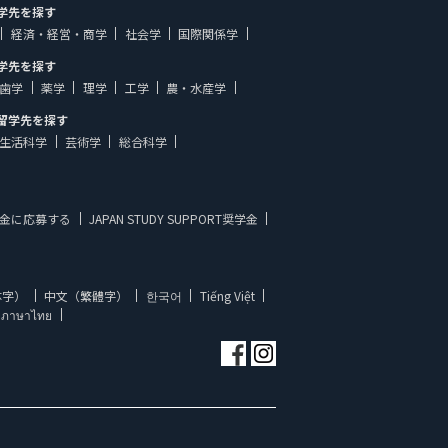
学先を探す
経済・経営・商学
社会学
国際関係学
学先を探す
歯学
薬学
理学
工学
農・水産学
留学先を探す
生活科学
芸術学
総合科学
金に応募する
JAPAN STUDY SUPPORT奨学金
体字）
中文（繁體字）
한국어
Tiếng Việt
ภาษาไทย