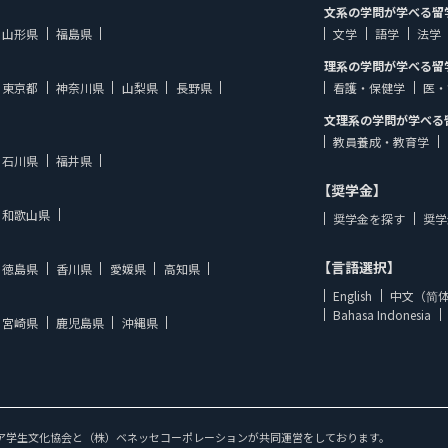
文系の学問が学べる留
山形県
福島県
文学
語学
法学
理系の学問が学べる留
東京都
神奈川県
山梨県
長野県
看護・保健学
医・
文理系の学問が学べる
教員養成・教育学
石川県
福井県
【奨学金】
和歌山県
奨学金を探す
奨学
【言語選択】
徳島県
香川県
愛媛県
高知県
English
中文（简
Bahasa Indonesia
宮崎県
鹿児島県
沖縄県
ア学生文化協会と（株）ベネッセコーポレーションが共同運営をしております。