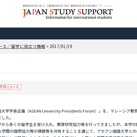
豊橋技術科学大学 工 【豊橋技術科学大学】豊橋技術科学大学主催の「ア... | ニュ...
ース／留学に役立つ情報
> 2017/01/19
議（ASEAN University Presidents Forum）」を、マレーシア教
ました。
学から多くの留学生を受け入れ、教育研究協力等を行ってきましたが、本学の
、大学間の国際協力等の課題等を共有することを通じて、アセアン諸国大学との