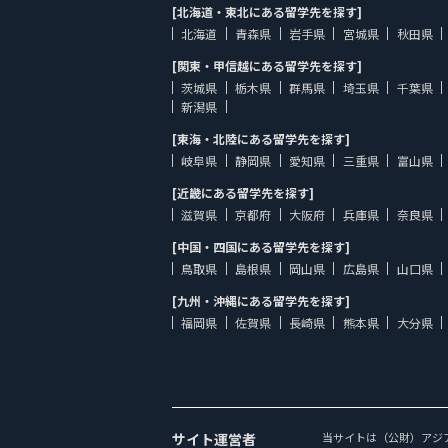
[北海道・東北にある留学先を探す]
北海道
青森県
岩手県
宮城県
秋田県
[関東・甲信越にある留学先を探す]
茨城県
栃木県
群馬県
埼玉県
千葉県
新潟県
[東海・北陸にある留学先を探す]
岐阜県
静岡県
愛知県
三重県
富山県
[近畿にある留学先を探す]
滋賀県
京都府
大阪府
兵庫県
奈良県
[中国・四国にある留学先を探す]
鳥取県
島根県
岡山県
広島県
山口県
[九州・沖縄にある留学先を探す]
福岡県
佐賀県
長崎県
熊本県
大分県
サイト運営者
当サイトは（公財）アジ