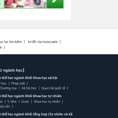
ục lục tìm kiếm
Sơ đồ của trang web
ch
từ ngành học】
ó thể học ngành Khối Khoa học xã hội
 học
Pháp luật
, Thương mại
Xã hội học
Quan hệ quốc tế
ó thể học ngành Khối Khoa học tự nhiên
ỏe
Y, Nha
Dược
Khoa học tự nhiên
ủy sản
ó thể học ngành Khối tổng hợp (Tự nhiên và Xã