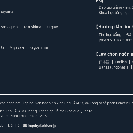
hội)
Đào tạo giảng viên, 
kayama
Khoa học tổng hợp
【Hướng dẫn tìm 
Yamaguchi
Tokushima
Kagawa
Tìm học bổng
Đăn
JAPAN STUDY SUPPO
ita
Miyazaki
Kagoshima
【Lựa chọn ngôn
日本語
English
Bahasa Indonesia
vận hành bởi Hiệp hội Văn hóa Sinh Viên Châu Á (ABK) và Công ty cổ phần Benesse C
Viên Châu Á (ABK) Phòng Sự nghiệp Hỗ trợ Giáo dục Quốc tế
nkyo-ku Honkomagome 2-12-13
web
Liên hệ