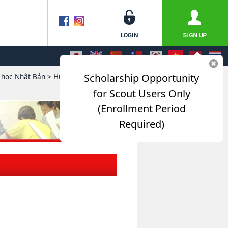
Scholarship Opportunity
 học Nhật Bản
>
Hướng dẫn sinh hoạt cho
for Scout Users Only
(Enrollment Period
Required)