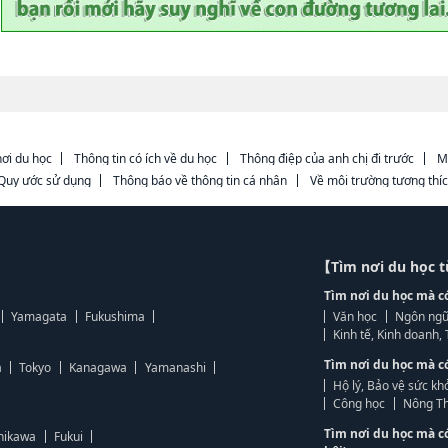
ơi du học
Thông tin có ích về du học
Thông điệp của anh chị đi trước
M
Quy ước sử dụng
Thông báo về thông tin cá nhân
Về môi trường tương thí
【Tìm nơi du học 
Tìm nơi du học mà c
Yamagata
Fukushima
Văn học
Ngôn ngữ
Kinh tế, Kinh doanh
Tìm nơi du học mà c
a
Tokyo
Kanagawa
Yamanashi
Hộ lý, Bảo vệ sức kh
Công học
Nông Th
Tìm nơi du học mà c
hikawa
Fukui