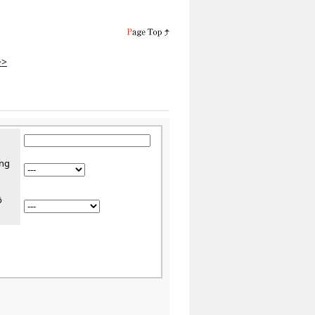
>>
ờng
ồ