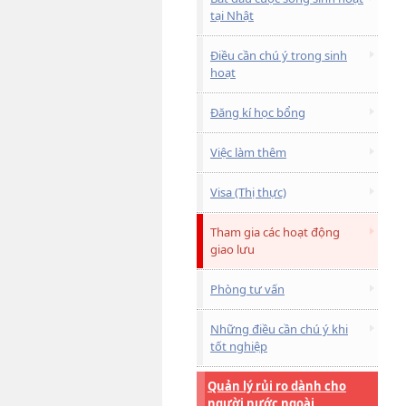
tại Nhật
Điều cần chú ý trong sinh
hoạt
Đăng kí học bổng
Việc làm thêm
Visa (Thị thực)
Tham gia các hoạt động
giao lưu
Phòng tư vấn
Những điều cần chú ý khi
tốt nghiệp
Quản lý rủi ro dành cho
người nước ngoài