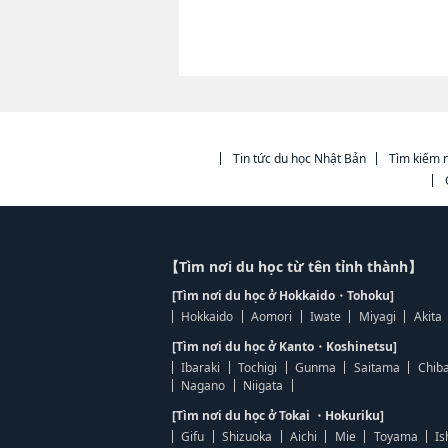
Tin tức du học Nhật Bản
Tìm kiếm n
【Tìm nơi du học từ tên tỉnh thành】
[Tìm nơi du học ở Hokkaido・Tohoku]
Hokkaido
Aomori
Iwate
Miyagi
Akita
[Tìm nơi du học ở Kanto・Koshinetsu]
Ibaraki
Tochigi
Gunma
Saitama
Chib
Nagano
Niigata
[Tìm nơi du học ở Tokai ・Hokuriku]
Gifu
Shizuoka
Aichi
Mie
Toyama
Is