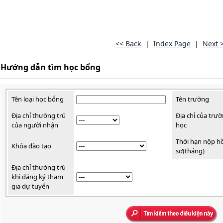
<< Back
|
Index Page
|
Next 
Hướng dẫn tìm học bổng
Tên loại học bổng
Tên trường
Địa chỉ thường trú
Địa chỉ của trư
của người nhận
học
Thời hạn nộp h
Khóa đào tạo
sơ(tháng)
Địa chỉ thường trú
khi đăng ký tham
gia dự tuyển