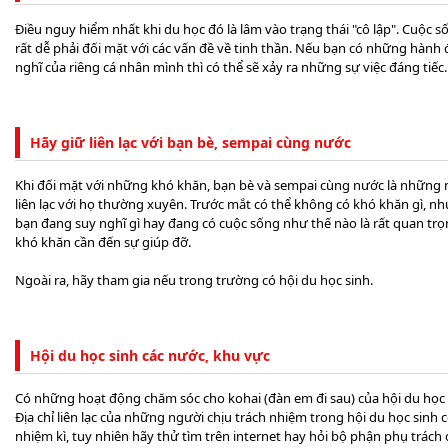
Điều nguy hiểm nhất khi du học đó là lâm vào trạng thái "cô lập". Cuộc 
rất dễ phải đối mặt với các vấn đề về tinh thần. Nếu bạn có những hành
nghĩ của riêng cá nhân mình thì có thể sẽ xảy ra những sự việc đáng tiếc.
Hãy giữ liên lạc với bạn bè, sempai cùng nước
Khi đối mặt với những khó khăn, bạn bè và sempai cùng nước là những
liên lạc với họ thường xuyên. Trước mắt có thể không có khó khăn gì, n
bạn đang suy nghĩ gì hay đang có cuộc sống như thế nào là rất quan trọng
khó khăn cần đến sự giúp đỡ.
Ngoài ra, hãy tham gia nếu trong trường có hội du học sinh.
Hội du học sinh các nước, khu vực
Có những hoạt động chăm sóc cho kohai (đàn em đi sau) của hội du học 
Địa chỉ liên lạc của những người chịu trách nhiệm trong hội du học sinh c
nhiệm kì, tuy nhiên hãy thử tìm trên internet hay hỏi bộ phận phụ trách 