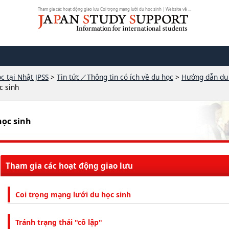
Tham gia các hoạt động giao lưu Coi trọng mạng lưới du học sinh | Website về ...
c tại Nhật JPSS
>
Tin tức／Thông tin có ích về du học
>
Hướng dẫn du
c sinh
học sinh
Tham gia các hoạt động giao lưu
Coi trọng mạng lưới du học sinh
Tránh trạng thái "cô lập"