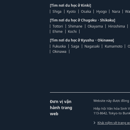
[Tìm nơi du học ở Kinki]
Shiga
Kyoto
Osaka
Hyogo
Nara
Wa
[Tìm nơi du học ở Chugoku・Shikoku]
Tottori
Shimane
Okayama
Hiroshima
Ehime
Kochi
[Tìm nơi du học ở Kyushu・Okinawa]
Fukuoka
Saga
Nagasaki
Kumamoto
O
Okinawa
Website này được đồng 
Đơn vị vận
hành trang
Hiệp hội Văn hóa Sinh 
web
113-8642, Tokyo-to Bu
Khái niệm về trang 