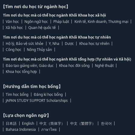
【Tìm nơi du học từ ngành học】
Tìm nơi du học mà có thể học ngành Khối Khoa học xã hội
Văn học
Ngôn ngữ học
Pháp luật
Kinh tế, Kinh doanh, Thương mại
Xã hội học
Quan hệ quốc tế
Tìm nơi du học mà có thể học ngành Khối Khoa học tự nhiên
Hộ lý, Bảo vệ sức khỏe
Y, Nha
Dược
Khoa học tự nhiên
Công học
Nông Thủy sản
Tìm nơi du học mà có thể học ngành Khối tổng hợp (Tự nhiên và Xã hội)
Đào tạo giảng viên, Giáo dục
Khoa học đời sống
Nghệ thuật
Khoa học tổng hợp
【Hướng dẫn tìm học bổng】
Tìm học bổng
Đăng kí học bổng
JAPAN STUDY SUPPORT Scholarships
【Lựa chọn ngôn ngữ】
日本語
English
中文（简体字）
中文（繁體字）
한국어
Bahasa Indonesia
ภาษาไทย