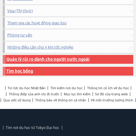
Visa (Thị thực)
Tham gia các hoạt động giao lưu
Phòng tư vấn
Những điều cần chú ý khi tốt nghiệp
Quản lý rủi ro dành cho người nước ngoài
Tìm học bổng
Tin tức du học Nhật Bản
Tìm kiếm nơi du học
Thông tin có ích về du học
Thông điệp của anh chị đi trước
Mục lục tìm kiếm
Sơ đồ của trang web
Quy ước sử dụng
Thông báo về thông tin cá nhân
Về môi trường tương thích
Tìm nơi du học từ Tokyo Đại học