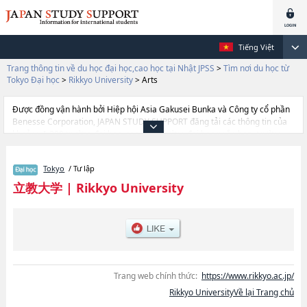
Tiếng Việt
Trang thông tin về du học đại học,cao học tại Nhật JPSS
>
Tìm nơi du học từ
Tokyo Đại học
>
Rikkyo University
>
Arts
Được đồng vận hành bởi Hiệp hội Asia Gakusei Bunka và Công ty cổ phần
Benesse Corporation, JAPAN STUDY SUPPORT đăng tải các thông tin của
khoảng 1.300 trường đại học, cao học, trường đại học ngắn hạn, trường
chuyên môn đang tiếp nhận du học sinh.
Tại đây có đăng các thông tin chi tiết về Rikkyo University, và thông tin cần
Tokyo
/ Tư lập
thiết dành cho du học sinh, như là về các Ngành ArtshoặcNgành
EconomicshoặcNgành SciencehoặcNgành SociologyhoặcNgành Law and
立教大学
|
Rikkyo University
PoliticshoặcNgành TourismhoặcNgành Community and Human
ServiceshoặcNgành Contemporary PsychologyhoặcNgành
BusinesshoặcNgành Intercultural CommunicationhoặcNgành Global
Liberal Arts Program (GLAP)hoặcNgành PEACE Program（College of Law
and Politics, College of Intercultural Communication, Global Liberal Arts
Program）hoặcNgành Sport and WellnesshoặcNgành Environmental
Studies, thông tin về từng ngành học, thông tin liên quan đến thi tuyển như
Trang web chính thức:
https://www.rikkyo.ac.jp/
số lượng tuyển sinh, số lượng trúng tuyển, cở sở trang thiết bị, hướng dẫn
Rikkyo UniversityVề lại Trang chủ
địa điểm v.v...