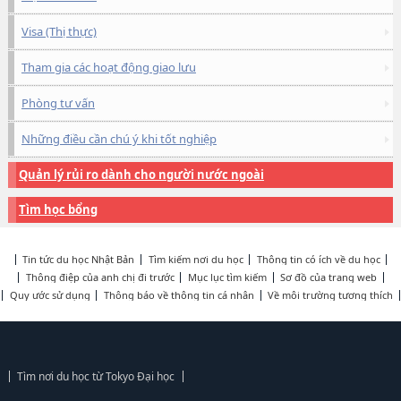
Visa (Thị thực)
Tham gia các hoạt động giao lưu
Phòng tư vấn
Những điều cần chú ý khi tốt nghiệp
Quản lý rủi ro dành cho người nước ngoài
Tìm học bổng
Tin tức du học Nhật Bản
Tìm kiếm nơi du học
Thông tin có ích về du học
Thông điệp của anh chị đi trước
Mục lục tìm kiếm
Sơ đồ của trang web
Quy ước sử dụng
Thông báo về thông tin cá nhân
Về môi trường tương thích
Tìm nơi du học từ Tokyo Đại học