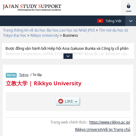
Tiếng Việt
Trang thông tin về du học đại học,cao học tại Nhật JPSS
>
Tìm nơi du học từ
Tokyo Đại học
>
Rikkyo University
>
Business
Được đồng vận hành bởi Hiệp hội Asia Gakusei Bunka và Công ty cổ phần
Benesse Corporation, JAPAN STUDY SUPPORT đăng tải các thông tin của
khoảng 1.300 trường đại học, cao học, trường đại học ngắn hạn, trường
chuyên môn đang tiếp nhận du học sinh.
Tại đây có đăng các thông tin chi tiết về Rikkyo University, và thông tin cần
Tokyo
/ Tư lập
thiết dành cho du học sinh, như là về các Ngành ArtshoặcNgành
EconomicshoặcNgành SciencehoặcNgành SociologyhoặcNgành Law and
立教大学
|
Rikkyo University
PoliticshoặcNgành TourismhoặcNgành Community and Human
ServiceshoặcNgành Contemporary PsychologyhoặcNgành
BusinesshoặcNgành Intercultural CommunicationhoặcNgành Global
Liberal Arts Program (GLAP)hoặcNgành PEACE Program（College of Law
and Politics, College of Intercultural Communication, Global Liberal Arts
Program）hoặcNgành Sport and WellnesshoặcNgành Environmental
Studies, thông tin về từng ngành học, thông tin liên quan đến thi tuyển như
Trang web chính thức:
https://www.rikkyo.ac.jp/
số lượng tuyển sinh, số lượng trúng tuyển, cở sở trang thiết bị, hướng dẫn
Rikkyo UniversityVề lại Trang chủ
địa điểm v.v...