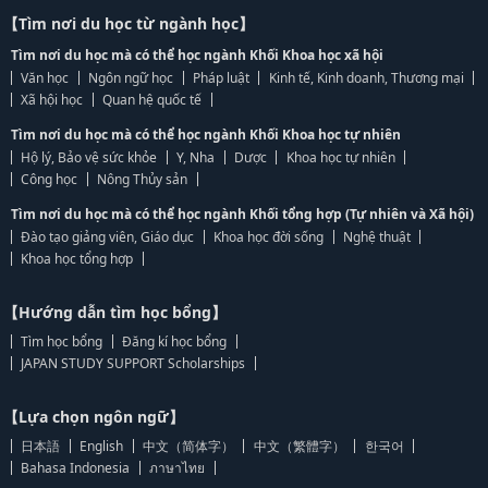
【Tìm nơi du học từ ngành học】
Tìm nơi du học mà có thể học ngành Khối Khoa học xã hội
Văn học
Ngôn ngữ học
Pháp luật
Kinh tế, Kinh doanh, Thương mại
Xã hội học
Quan hệ quốc tế
Tìm nơi du học mà có thể học ngành Khối Khoa học tự nhiên
Hộ lý, Bảo vệ sức khỏe
Y, Nha
Dược
Khoa học tự nhiên
Công học
Nông Thủy sản
Tìm nơi du học mà có thể học ngành Khối tổng hợp (Tự nhiên và Xã hội)
Đào tạo giảng viên, Giáo dục
Khoa học đời sống
Nghệ thuật
Khoa học tổng hợp
【Hướng dẫn tìm học bổng】
Tìm học bổng
Đăng kí học bổng
JAPAN STUDY SUPPORT Scholarships
【Lựa chọn ngôn ngữ】
日本語
English
中文（简体字）
中文（繁體字）
한국어
Bahasa Indonesia
ภาษาไทย