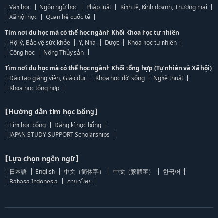
Văn học
Ngôn ngữ học
Pháp luật
Kinh tế, Kinh doanh, Thương mại
Xã hội học
Quan hệ quốc tế
Tìm nơi du học mà có thể học ngành Khối Khoa học tự nhiên
Hộ lý, Bảo vệ sức khỏe
Y, Nha
Dược
Khoa học tự nhiên
Công học
Nông Thủy sản
Tìm nơi du học mà có thể học ngành Khối tổng hợp (Tự nhiên và Xã hội)
Đào tạo giảng viên, Giáo dục
Khoa học đời sống
Nghệ thuật
Khoa học tổng hợp
【Hướng dẫn tìm học bổng】
Tìm học bổng
Đăng kí học bổng
JAPAN STUDY SUPPORT Scholarships
【Lựa chọn ngôn ngữ】
日本語
English
中文（简体字）
中文（繁體字）
한국어
Bahasa Indonesia
ภาษาไทย