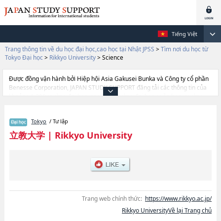
Tiếng Việt
Trang thông tin về du học đại học,cao học tại Nhật JPSS
>
Tìm nơi du học từ
Tokyo Đại học
>
Rikkyo University
>
Science
Được đồng vận hành bởi Hiệp hội Asia Gakusei Bunka và Công ty cổ phần
Benesse Corporation, JAPAN STUDY SUPPORT đăng tải các thông tin của
khoảng 1.300 trường đại học, cao học, trường đại học ngắn hạn, trường
chuyên môn đang tiếp nhận du học sinh.
Tại đây có đăng các thông tin chi tiết về Rikkyo University, và thông tin cần
Tokyo
/ Tư lập
thiết dành cho du học sinh, như là về các Ngành ArtshoặcNgành
EconomicshoặcNgành SciencehoặcNgành SociologyhoặcNgành Law and
立教大学
|
Rikkyo University
PoliticshoặcNgành TourismhoặcNgành Community and Human
ServiceshoặcNgành Contemporary PsychologyhoặcNgành
BusinesshoặcNgành Intercultural CommunicationhoặcNgành Global
Liberal Arts Program (GLAP)hoặcNgành PEACE Program（College of Law
and Politics, College of Intercultural Communication, Global Liberal Arts
Program）hoặcNgành Sport and WellnesshoặcNgành Environmental
Studies, thông tin về từng ngành học, thông tin liên quan đến thi tuyển như
Trang web chính thức:
https://www.rikkyo.ac.jp/
số lượng tuyển sinh, số lượng trúng tuyển, cở sở trang thiết bị, hướng dẫn
Rikkyo UniversityVề lại Trang chủ
địa điểm v.v...