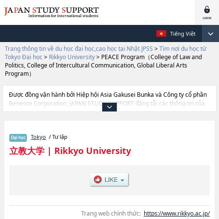
Tiếng Việt
Trang thông tin về du học đại học,cao học tại Nhật JPSS
>
Tìm nơi du học từ
Tokyo Đại học
>
Rikkyo University
>
PEACE Program（College of Law and
Politics, College of Intercultural Communication, Global Liberal Arts
Program）
Được đồng vận hành bởi Hiệp hội Asia Gakusei Bunka và Công ty cổ phần
Benesse Corporation, JAPAN STUDY SUPPORT đăng tải các thông tin của
khoảng 1.300 trường đại học, cao học, trường đại học ngắn hạn, trường
chuyên môn đang tiếp nhận du học sinh.
Tại đây có đăng các thông tin chi tiết về Rikkyo University, và thông tin cần
Tokyo
/ Tư lập
thiết dành cho du học sinh, như là về các Ngành ArtshoặcNgành
EconomicshoặcNgành SciencehoặcNgành SociologyhoặcNgành Law and
立教大学
|
Rikkyo University
PoliticshoặcNgành TourismhoặcNgành Community and Human
ServiceshoặcNgành Contemporary PsychologyhoặcNgành
BusinesshoặcNgành Intercultural CommunicationhoặcNgành Global
Liberal Arts Program (GLAP)hoặcNgành PEACE Program（College of Law
and Politics, College of Intercultural Communication, Global Liberal Arts
Program）hoặcNgành Sport and WellnesshoặcNgành Environmental
Studies, thông tin về từng ngành học, thông tin liên quan đến thi tuyển như
Trang web chính thức:
https://www.rikkyo.ac.jp/
số lượng tuyển sinh, số lượng trúng tuyển, cở sở trang thiết bị, hướng dẫn