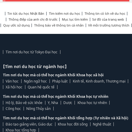
Tin tức du học Nhật Bản
Tìm kiếm nơi du học
Thông tin có ích về du học
Thông điệp của anh chị đi trước
Mục lục tìm kiếm
Sơ đồ của trang web
Quy ước sử dụng
Thông báo về thông tin cá nhân
Về môi trường tương thích
Tìm nơi du học từ Tokyo Đại học
【Tìm nơi du học từ ngành học】
Tìm nơi du học mà có thể học ngành Khối Khoa học xã hội
Văn học
Ngôn ngữ học
Pháp luật
Kinh tế, Kinh doanh, Thương mại
Xã hội học
Quan hệ quốc tế
Tìm nơi du học mà có thể học ngành Khối Khoa học tự nhiên
Hộ lý, Bảo vệ sức khỏe
Y, Nha
Dược
Khoa học tự nhiên
Công học
Nông Thủy sản
Tìm nơi du học mà có thể học ngành Khối tổng hợp (Tự nhiên và Xã hội)
Đào tạo giảng viên, Giáo dục
Khoa học đời sống
Nghệ thuật
Khoa học tổng hợp