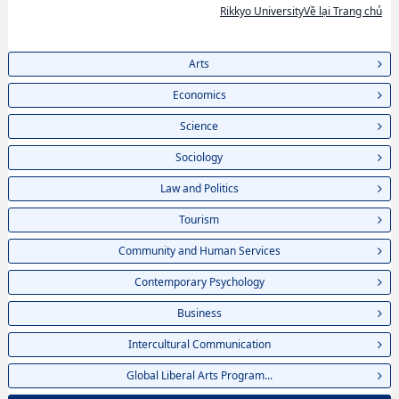
Rikkyo UniversityVề lại Trang chủ
địa điểm v.v...
Arts
Economics
Science
Sociology
Law and Politics
Tourism
Community and Human Services
Contemporary Psychology
Business
Intercultural Communication
Global Liberal Arts Program...