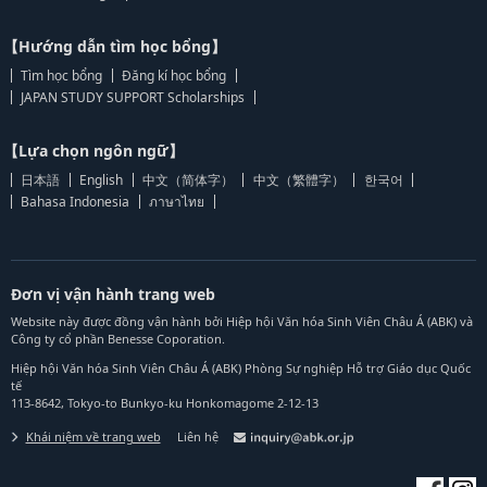
【Hướng dẫn tìm học bổng】
Tìm học bổng
Đăng kí học bổng
JAPAN STUDY SUPPORT Scholarships
【Lựa chọn ngôn ngữ】
日本語
English
中文（简体字）
中文（繁體字）
한국어
Bahasa Indonesia
ภาษาไทย
Đơn vị vận hành trang web
Website này được đồng vận hành bởi Hiệp hội Văn hóa Sinh Viên Châu Á (ABK) và
Công ty cổ phần Benesse Coporation.
Hiệp hội Văn hóa Sinh Viên Châu Á (ABK) Phòng Sự nghiệp Hỗ trợ Giáo dục Quốc
tế
113-8642, Tokyo-to Bunkyo-ku Honkomagome 2-12-13
Khái niệm về trang web
Liên hệ