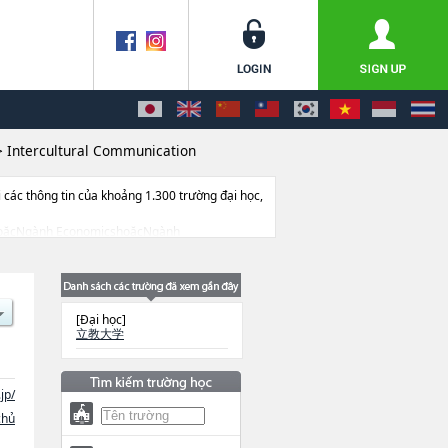
>
Intercultural Communication
ác thông tin của khoảng 1.300 trường đại học,
ArtshoặcNgành EconomicshoặcNgành
cNgành Contemporary PsychologyhoặcNgành
ege of Law and Politics, College of
ng tin về từng ngành học, thông tin liên quan
[Đại học]
立教大学
jp/
chủ