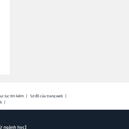
ục lục tìm kiếm
Sơ đồ của trang web
ch
từ ngành học】