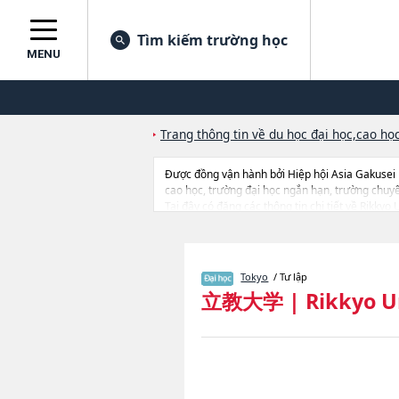
Tìm kiếm trường học
MENU
Trang thông tin về du học đại học,cao học
Được đồng vận hành bởi Hiệp hội Asia Gakusei
cao học, trường đại học ngắn hạn, trường chuy
Tại đây có đăng các thông tin chi tiết về Rikk
SciencehoặcNgành SociologyhoặcNgành Law 
BusinesshoặcNgành Intercultural Communicati
Intercultural Communication, Global Liberal A
đến thi tuyển như số lượng tuyển sinh, số lượng 
Tokyo
/ Tư lập
立教大学
|
Rikkyo U