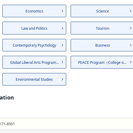
Economics
Science
Law and Politics
Tourism
Contemporary Psychology
Business
Global Liberal Arts Program...
PEACE Program（College of L...
Environmental Studies
ation
171-8501