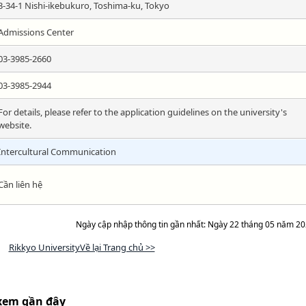
3-34-1 Nishi-ikebukuro, Toshima-ku, Tokyo
Admissions Center
03-3985-2660
03-3985-2944
For details, please refer to the application guidelines on the university's
website.
Intercultural Communication
Cần liên hệ
Ngày cập nhập thông tin gần nhất: Ngày 22 tháng 05 năm 2
Rikkyo UniversityVề lại Trang chủ >>
xem gần đây