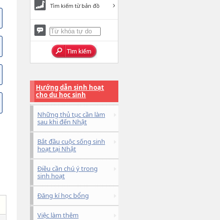
Tìm kiếm từ bản đồ
Hướng dẫn sinh hoạt
cho du học sinh
Những thủ tục cần làm
sau khi đến Nhật
Bắt đầu cuộc sống sinh
hoạt tại Nhật
Điều cần chú ý trong
sinh hoạt
Đăng kí học bổng
Việc làm thêm