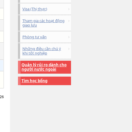
Visa (Thị thực)
Tham gia các hoạt động
giao lưu
Phòng tư vấn
Những điều cần chú ý
khi tốt nghiệp
Quản lý rủi ro dành cho
người nước ngoài
Tìm học bổng
026