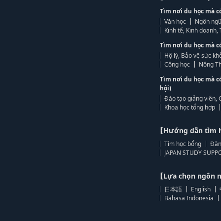
Tìm nơi du học mà c
Văn học
Ngôn ngữ
Kinh tế, Kinh doanh
Tìm nơi du học mà c
Hộ lý, Bảo vệ sức kh
Công học
Nông Th
Tìm nơi du học mà c
hội)
Đào tạo giảng viên, 
Khoa học tổng hợp
【Hướng dẫn tìm 
Tìm học bổng
Đăn
JAPAN STUDY SUPPO
【Lựa chọn ngôn
日本語
English
Bahasa Indonesia