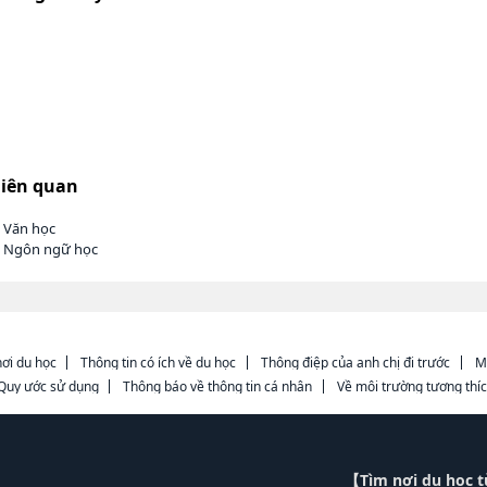
liên quan
h Văn học
h Ngôn ngữ học
ơi du học
Thông tin có ích về du học
Thông điệp của anh chị đi trước
M
Quy ước sử dụng
Thông báo về thông tin cá nhân
Về môi trường tương thí
【Tìm nơi du học 