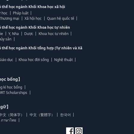
ó thể học ngành Khối Khoa học xã hội
 học
Pháp luật
, Thương mại
Xã hội học
Quan hệ quốc tế
ó thể học ngành Khối Khoa học tự nhiên
ỏe
Y, Nha
Dược
Khoa học tự nhiên
ủy sản
ó thể học ngành Khối tổng hợp (Tự nhiên và Xã
Giáo dục
Khoa học đời sống
Nghệ thuật
học bổng】
g kí học bổng
RT Scholarships
 ngữ】
中文（简体字）
中文（繁體字）
한국어
ภาษาไทย