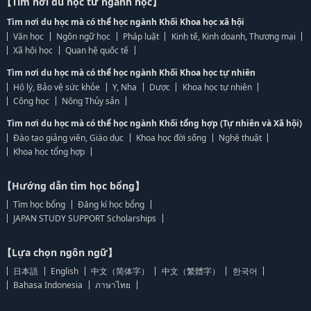
【Tìm nơi du học từ ngành học】
Tìm nơi du học mà có thể học ngành Khối Khoa học xã hội
Văn học
Ngôn ngữ học
Pháp luật
Kinh tế, Kinh doanh, Thương mại
Xã hội học
Quan hệ quốc tế
Tìm nơi du học mà có thể học ngành Khối Khoa học tự nhiên
Hộ lý, Bảo vệ sức khỏe
Y, Nha
Dược
Khoa học tự nhiên
Công học
Nông Thủy sản
Tìm nơi du học mà có thể học ngành Khối tổng hợp (Tự nhiên và Xã hội)
Đào tạo giảng viên, Giáo dục
Khoa học đời sống
Nghệ thuật
Khoa học tổng hợp
【Hướng dẫn tìm học bổng】
Tìm học bổng
Đăng kí học bổng
JAPAN STUDY SUPPORT Scholarships
【Lựa chọn ngôn ngữ】
日本語
English
中文（简体字）
中文（繁體字）
한국어
Bahasa Indonesia
ภาษาไทย