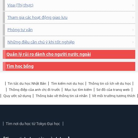
Visa (Thị thực)
Tham gia các hoạt động giao lưu
Phòng tư vấn
Những điều cần chú ý khi tốt nghiệp
Quản lý rủi ro dành cho người nước ngoài
Tìm học bổng
Tin tức du học Nhật Bản
Tìm kiếm nơi du học
Thông tin có ích về du học
Thông điệp của anh chị đi trước
Mục lục tìm kiếm
Sơ đồ của trang web
Quy ước sử dụng
Thông báo về thông tin cá nhân
Về môi trường tương thích
Tìm nơi du học từ Tokyo Đại học