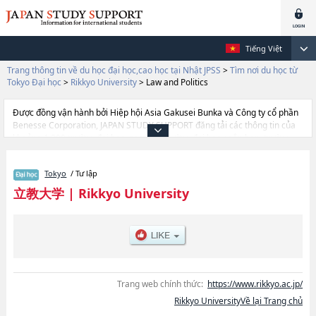
Tiếng Việt
Trang thông tin về du học đại học,cao học tại Nhật JPSS
>
Tìm nơi du học từ
Tokyo Đại học
>
Rikkyo University
>
Law and Politics
Được đồng vận hành bởi Hiệp hội Asia Gakusei Bunka và Công ty cổ phần
Benesse Corporation, JAPAN STUDY SUPPORT đăng tải các thông tin của
khoảng 1.300 trường đại học, cao học, trường đại học ngắn hạn, trường
chuyên môn đang tiếp nhận du học sinh.
Tại đây có đăng các thông tin chi tiết về Rikkyo University, và thông tin cần
Tokyo
/ Tư lập
thiết dành cho du học sinh, như là về các Ngành ArtshoặcNgành
EconomicshoặcNgành SciencehoặcNgành SociologyhoặcNgành Law and
立教大学
|
Rikkyo University
PoliticshoặcNgành TourismhoặcNgành Community and Human
ServiceshoặcNgành Contemporary PsychologyhoặcNgành
BusinesshoặcNgành Intercultural CommunicationhoặcNgành Global
Liberal Arts Program (GLAP)hoặcNgành PEACE Program（College of Law
and Politics, College of Intercultural Communication, Global Liberal Arts
Program）hoặcNgành Sport and WellnesshoặcNgành Environmental
Studies, thông tin về từng ngành học, thông tin liên quan đến thi tuyển như
Trang web chính thức:
https://www.rikkyo.ac.jp/
số lượng tuyển sinh, số lượng trúng tuyển, cở sở trang thiết bị, hướng dẫn
Rikkyo UniversityVề lại Trang chủ
địa điểm v.v...