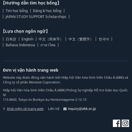
【Hướng dẫn tìm học bổng】
Tìm học bổng
Đăng kí học bổng
JAPAN STUDY SUPPORT Scholarships
【Lựa chọn ngôn ngữ】
日本語
English
中文（简体字）
中文（繁體字）
한국어
Bahasa Indonesia
ภาษาไทย
Đơn vị vận hành trang web
Website này được đồng vận hành bởi Hiệp hội Văn hóa Sinh Viên Châu Á (ABK) và
Công ty cổ phần Benesse Coporation.
Hiệp hội Văn hóa Sinh Viên Châu Á (ABK) Phòng Sự nghiệp Hỗ trợ Giáo dục Quốc
tế
113-8642, Tokyo-to Bunkyo-ku Honkomagome 2-12-13
Khái niệm về trang web
Liên hệ