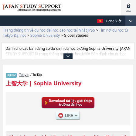
Tiếng Việt
Trang thông tin về du học đại học,cao học tại Nhật JPSS
>
Tìm nơi du học từ
Tokyo Đại học
>
Sophia University
>
Global Studies
Dành cho các bạn đang có dự định du học trường Sophia University. JAPAN
STUDY SUPPORT là trang thông tin về du học Nhật Bản dành cho du học
sinh nước ngoài, được đồng vận hành bởi Hiệp hội Asia Gakusei Bunka và
Công ty cổ phần Benesse Corporation. Trang này đăng các thông tin
Ngành Liberal ArtshoặcNgành Science and TechnologyhoặcNgành Global
Tokyo
/ Tư lập
StudieshoặcNgành SPSF（Sophia Program for Sustainable Futures）
hoặcNgành TheologyhoặcNgành HumanitieshoặcNgành LawhoặcNgành
上智大学
|
Sophia University
EconomicshoặcNgành Foreign StudieshoặcNgành Human Sciences của
Sophia University cũng như thông tin chi tiết về từng ngành học, nên nếu
bạn đang tìm hiểu thông tin du học liên quan tới Sophia University thì hãy
sử dụng trang web này.Ngoài ra còn có cả thông tin của khoảng 1.300
trường đại học, cao học, trường đại học ngắn hạn, trường chuyên môn
đang tiếp nhận du học sinh.