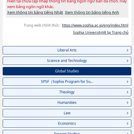
Hiện tại chưa cập nhập thông tin bằng ngôn ngữ bạn đã chọn. Hãy
xem bằng ngôn ngữ khác.
Xem thông tin bằng tiếng Nhật
Xem thông tin bằng tiếng Anh
Trang web chính thức:
https://www.sophia.ac.jp/eng/index.html
Sophia UniversityVề lại Trang chủ
Liberal Arts
Science and Technology
Global Studies
SPSF（Sophia Program for Su...
Theology
Humanities
Law
Economics
Foreign Studies