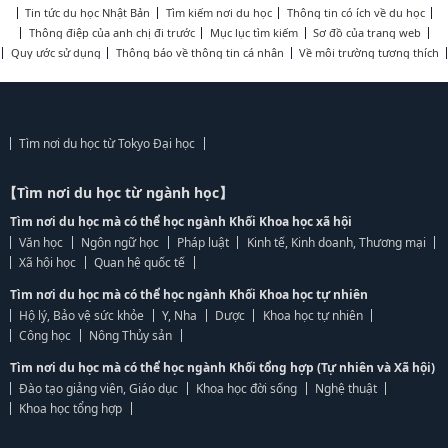
Tin tức du học Nhật Bản
Tìm kiếm nơi du học
Thông tin có ích về du học
Thông điệp của anh chị đi trước
Mục lục tìm kiếm
Sơ đồ của trang web
Quy ước sử dụng
Thông báo về thông tin cá nhân
Về môi trường tương thích
Tìm nơi du học từ Tokyo Đại học
【Tìm nơi du học từ ngành học】
Tìm nơi du học mà có thể học ngành Khối Khoa học xã hội
Văn học
Ngôn ngữ học
Pháp luật
Kinh tế, Kinh doanh, Thương mại
Xã hội học
Quan hệ quốc tế
Tìm nơi du học mà có thể học ngành Khối Khoa học tự nhiên
Hộ lý, Bảo vệ sức khỏe
Y, Nha
Dược
Khoa học tự nhiên
Công học
Nông Thủy sản
Tìm nơi du học mà có thể học ngành Khối tổng hợp (Tự nhiên và Xã hội)
Đào tạo giảng viên, Giáo dục
Khoa học đời sống
Nghệ thuật
Khoa học tổng hợp