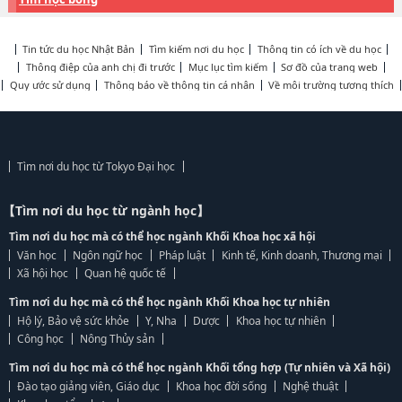
Tin tức du học Nhật Bản
Tìm kiếm nơi du học
Thông tin có ích về du học
Thông điệp của anh chị đi trước
Mục lục tìm kiếm
Sơ đồ của trang web
Quy ước sử dụng
Thông báo về thông tin cá nhân
Về môi trường tương thích
Tìm nơi du học từ Tokyo Đại học
【Tìm nơi du học từ ngành học】
Tìm nơi du học mà có thể học ngành Khối Khoa học xã hội
Văn học
Ngôn ngữ học
Pháp luật
Kinh tế, Kinh doanh, Thương mại
Xã hội học
Quan hệ quốc tế
Tìm nơi du học mà có thể học ngành Khối Khoa học tự nhiên
Hộ lý, Bảo vệ sức khỏe
Y, Nha
Dược
Khoa học tự nhiên
Công học
Nông Thủy sản
Tìm nơi du học mà có thể học ngành Khối tổng hợp (Tự nhiên và Xã hội)
Đào tạo giảng viên, Giáo dục
Khoa học đời sống
Nghệ thuật