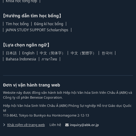
Khoa học tổng hợp
【Hướng dẫn tìm học bổng】
Tìm học bổng
Đăng kí học bổng
JAPAN STUDY SUPPORT Scholarships
【Lựa chọn ngôn ngữ】
日本語
English
中文（简体字）
中文（繁體字）
한국어
Bahasa Indonesia
ภาษาไทย
Đơn vị vận hành trang web
Website này được đồng vận hành bởi Hiệp hội Văn hóa Sinh Viên Châu Á (ABK) và
Công ty cổ phần Benesse Coporation.
Hiệp hội Văn hóa Sinh Viên Châu Á (ABK) Phòng Sự nghiệp Hỗ trợ Giáo dục Quốc
tế
113-8642, Tokyo-to Bunkyo-ku Honkomagome 2-12-13
Khái niệm về trang web
Liên hệ