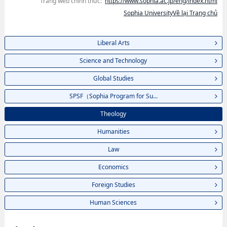
Trang web chính thức:
https://www.sophia.ac.jp/eng/index.html
Sophia UniversityVề lại Trang chủ
Liberal Arts
Science and Technology
Global Studies
SPSF（Sophia Program for Su...
Theology
Humanities
Law
Economics
Foreign Studies
Human Sciences