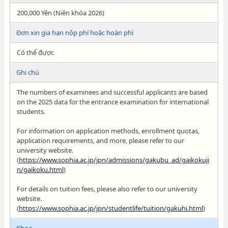
200,000 Yên (Niên khóa 2026)
Đơn xin gia hạn nộp phí hoặc hoàn phí
Có thể được
Ghi chú
The numbers of examinees and successful applicants are based
on the 2025 data for the entrance examination for international
students.
For information on application methods, enrollment quotas,
application requirements, and more, please refer to our
university website.
(
https://www.sophia.ac.jp/jpn/admissions/gakubu_ad/gaikokuji
n/gaikoku.html
)
For details on tuition fees, please also refer to our university
website.
(
https://www.sophia.ac.jp/jpn/studentlife/tuition/gakuhi.html
)