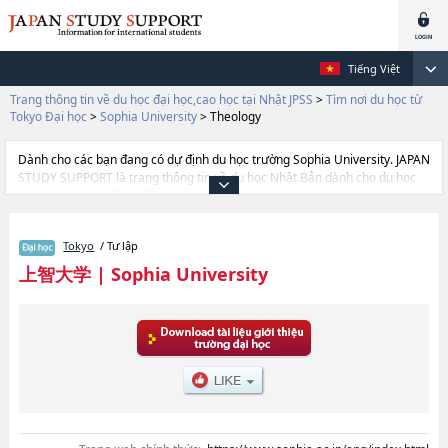
Tiếng Việt
Trang thông tin về du học đại học,cao học tại Nhật JPSS
>
Tìm nơi du học từ
Tokyo Đại học
>
Sophia University
>
Theology
Dành cho các bạn đang có dự định du học trường Sophia University. JAPAN
STUDY SUPPORT là trang thông tin về du học Nhật Bản dành cho du học
sinh nước ngoài, được đồng vận hành bởi Hiệp hội Asia Gakusei Bunka và
Công ty cổ phần Benesse Corporation. Trang này đăng các thông tin
Ngành Liberal ArtshoặcNgành Science and TechnologyhoặcNgành Global
Tokyo
/ Tư lập
StudieshoặcNgành SPSF（Sophia Program for Sustainable Futures）
hoặcNgành TheologyhoặcNgành HumanitieshoặcNgành LawhoặcNgành
上智大学
|
Sophia University
EconomicshoặcNgành Foreign StudieshoặcNgành Human Sciences của
Sophia University cũng như thông tin chi tiết về từng ngành học, nên nếu
bạn đang tìm hiểu thông tin du học liên quan tới Sophia University thì hãy
sử dụng trang web này.Ngoài ra còn có cả thông tin của khoảng 1.300
trường đại học, cao học, trường đại học ngắn hạn, trường chuyên môn
đang tiếp nhận du học sinh.