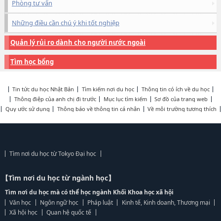
Phòng tư vấn
Những điều cần chú ý khi tốt nghiệp
Quản lý rủi ro dành cho người nước ngoài
Tìm học bổng
Tin tức du học Nhật Bản
Tìm kiếm nơi du học
Thông tin có ích về du học
Thông điệp của anh chị đi trước
Mục lục tìm kiếm
Sơ đồ của trang web
Quy ước sử dụng
Thông báo về thông tin cá nhân
Về môi trường tương thích
Tìm nơi du học từ Tokyo Đại học
【Tìm nơi du học từ ngành học】
Tìm nơi du học mà có thể học ngành Khối Khoa học xã hội
Văn học
Ngôn ngữ học
Pháp luật
Kinh tế, Kinh doanh, Thương mại
Xã hội học
Quan hệ quốc tế