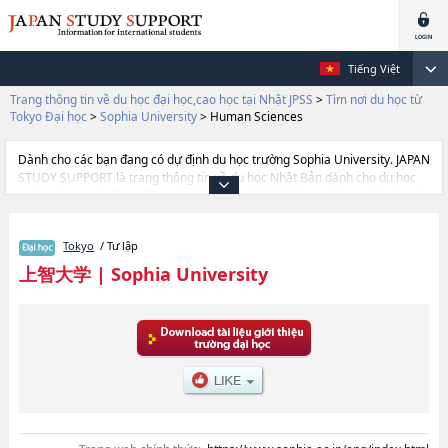
Tiếng Việt
Trang thông tin về du học đại học,cao học tại Nhật JPSS
>
Tìm nơi du học từ
Tokyo Đại học
>
Sophia University
>
Human Sciences
Dành cho các bạn đang có dự định du học trường Sophia University. JAPAN
STUDY SUPPORT là trang thông tin về du học Nhật Bản dành cho du học
sinh nước ngoài, được đồng vận hành bởi Hiệp hội Asia Gakusei Bunka và
Công ty cổ phần Benesse Corporation. Trang này đăng các thông tin
Ngành Liberal ArtshoặcNgành Science and TechnologyhoặcNgành Global
Tokyo
/ Tư lập
StudieshoặcNgành SPSF（Sophia Program for Sustainable Futures）
hoặcNgành TheologyhoặcNgành HumanitieshoặcNgành LawhoặcNgành
上智大学
|
Sophia University
EconomicshoặcNgành Foreign StudieshoặcNgành Human Sciences của
Sophia University cũng như thông tin chi tiết về từng ngành học, nên nếu
bạn đang tìm hiểu thông tin du học liên quan tới Sophia University thì hãy
sử dụng trang web này.Ngoài ra còn có cả thông tin của khoảng 1.300
trường đại học, cao học, trường đại học ngắn hạn, trường chuyên môn
đang tiếp nhận du học sinh.