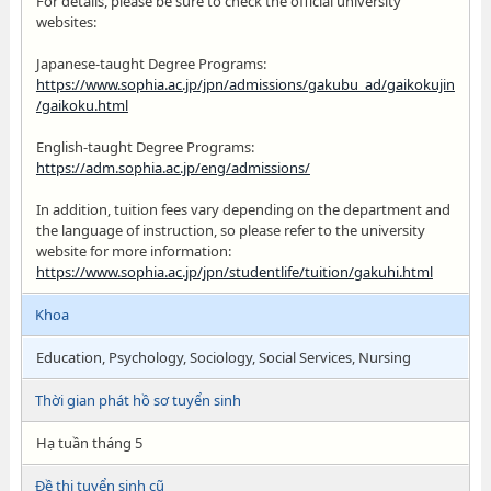
For details, please be sure to check the official university
websites:
Japanese-taught Degree Programs:
https://www.sophia.ac.jp/jpn/admissions/gakubu_ad/gaikokujin
/gaikoku.html
English-taught Degree Programs:
https://adm.sophia.ac.jp/eng/admissions/
In addition, tuition fees vary depending on the department and
the language of instruction, so please refer to the university
website for more information:
https://www.sophia.ac.jp/jpn/studentlife/tuition/gakuhi.html
Khoa
Education, Psychology, Sociology, Social Services, Nursing
Thời gian phát hồ sơ tuyển sinh
Hạ tuần tháng 5
Đề thi tuyển sinh cũ