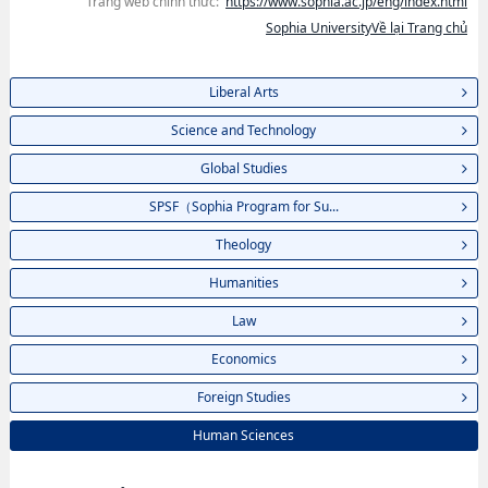
Trang web chính thức:
https://www.sophia.ac.jp/eng/index.html
Sophia UniversityVề lại Trang chủ
Liberal Arts
Science and Technology
Global Studies
SPSF（Sophia Program for Su...
Theology
Humanities
Law
Economics
Foreign Studies
Human Sciences