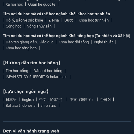
Xã hội học
Quan hệ quốc tế
Tìm nơi du học mà có thể học ngành Khối Khoa học tự nhiên
Hộ lý, Bảo vệ sức khỏe
Y, Nha
Dược
Khoa học tự nhiên
Công học
Nông Thủy sản
Tìm nơi du học mà có thể học ngành Khối tổng hợp (Tự nhiên và Xã hội)
Đào tạo giảng viên, Giáo dục
Khoa học đời sống
Nghệ thuật
Khoa học tổng hợp
【Hướng dẫn tìm học bổng】
Tìm học bổng
Đăng kí học bổng
JAPAN STUDY SUPPORT Scholarships
【Lựa chọn ngôn ngữ】
日本語
English
中文（简体字）
中文（繁體字）
한국어
Bahasa Indonesia
ภาษาไทย
Đơn vị vận hành trang web