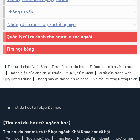
Phòng tư vấn
Những điều cần chú ý khi tốt nghiệp
Quản lý rủi ro dành cho người nước ngoài
Tìm học bổng
Tin tức du học Nhật Bản
Tìm kiếm nơi du học
Thông tin có ích về du học
Thông điệp của anh chị đi trước
Mục lục tìm kiếm
Sơ đồ của trang web
Quy ước sử dụng
Thông báo về thông tin cá nhân
Về môi trường tương thích
Tìm nơi du học từ Tokyo Đại học
【Tìm nơi du học từ ngành học】
Tìm nơi du học mà có thể học ngành Khối Khoa học xã hội
Văn học
Ngôn ngữ học
Pháp luật
Kinh tế, Kinh doanh, Thương mại