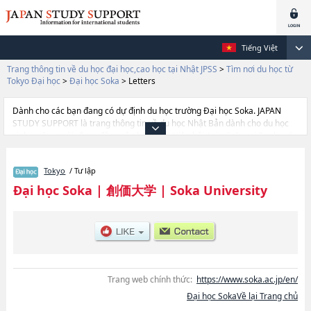
Tiếng Việt
Trang thông tin về du học đại học,cao học tại Nhật JPSS
>
Tìm nơi du học từ
Tokyo Đại học
>
Đại học Soka
>
Letters
Dành cho các bạn đang có dự định du học trường Đại học Soka. JAPAN
STUDY SUPPORT là trang thông tin về du học Nhật Bản dành cho du học
sinh nước ngoài, được đồng vận hành bởi Hiệp hội Asia Gakusei Bunka và
Công ty cổ phần Benesse Corporation. Trang này đăng các thông tin
Ngành International Liberal ArtshoặcNgành EconomicshoặcNgành
Tokyo
/ Tư lập
Business AdministrationhoặcNgành LawhoặcNgành LettershoặcNgành
EducationhoặcNgành Science and Engineering của Đại học Soka cũng như
Đại học Soka
|
創価大学
|
Soka University
thông tin chi tiết về từng ngành học, nên nếu bạn đang tìm hiểu thông tin
du học liên quan tới Đại học Soka thì hãy sử dụng trang web này.Ngoài ra
còn có cả thông tin của khoảng 1.300 trường đại học, cao học, trường đại
học ngắn hạn, trường chuyên môn đang tiếp nhận du học sinh.
Trang web chính thức:
https://www.soka.ac.jp/en/
Đại học SokaVề lại Trang chủ