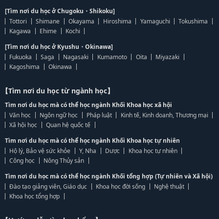
[Tìm nơi du học ở Chugoku・Shikoku]
Tottori
Shimane
Okayama
Hiroshima
Yamaguchi
Tokushima
Kagawa
Ehime
Kochi
[Tìm nơi du học ở Kyushu・Okinawa]
Fukuoka
Saga
Nagasaki
Kumamoto
Oita
Miyazaki
Kagoshima
Okinawa
【Tìm nơi du học từ ngành học】
Tìm nơi du học mà có thể học ngành Khối Khoa học xã hội
Văn học
Ngôn ngữ học
Pháp luật
Kinh tế, Kinh doanh, Thương mại
Xã hội học
Quan hệ quốc tế
Tìm nơi du học mà có thể học ngành Khối Khoa học tự nhiên
Hộ lý, Bảo vệ sức khỏe
Y, Nha
Dược
Khoa học tự nhiên
Công học
Nông Thủy sản
Tìm nơi du học mà có thể học ngành Khối tổng hợp (Tự nhiên và Xã hội)
Đào tạo giảng viên, Giáo dục
Khoa học đời sống
Nghệ thuật
Khoa học tổng hợp