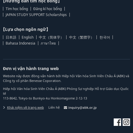
【Hướng dẫn tìm học bổng】
Tìm học bổng
Đăng kí học bổng
JAPAN STUDY SUPPORT Scholarships
【Lựa chọn ngôn ngữ】
日本語
English
中文（简体字）
中文（繁體字）
한국어
Bahasa Indonesia
ภาษาไทย
Đơn vị vận hành trang web
Website này được đồng vận hành bởi Hiệp hội Văn hóa Sinh Viên Châu Á (ABK) và
Công ty cổ phần Benesse Coporation.
Hiệp hội Văn hóa Sinh Viên Châu Á (ABK) Phòng Sự nghiệp Hỗ trợ Giáo dục Quốc
tế
113-8642, Tokyo-to Bunkyo-ku Honkomagome 2-12-13
Khái niệm về trang web
Liên hệ