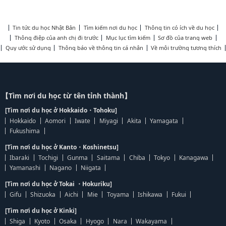
Tin tức du học Nhật Bản
Tìm kiếm nơi du học
Thông tin có ích về du học
Thông điệp của anh chị đi trước
Mục lục tìm kiếm
Sơ đồ của trang web
Quy ước sử dụng
Thông báo về thông tin cá nhân
Về môi trường tương thích
【Tìm nơi du học từ tên tỉnh thành】
[Tìm nơi du học ở Hokkaido・Tohoku]
Hokkaido
Aomori
Iwate
Miyagi
Akita
Yamagata
Fukushima
[Tìm nơi du học ở Kanto・Koshinetsu]
Ibaraki
Tochigi
Gunma
Saitama
Chiba
Tokyo
Kanagawa
Yamanashi
Nagano
Niigata
[Tìm nơi du học ở Tokai ・Hokuriku]
Gifu
Shizuoka
Aichi
Mie
Toyama
Ishikawa
Fukui
[Tìm nơi du học ở Kinki]
Shiga
Kyoto
Osaka
Hyogo
Nara
Wakayama