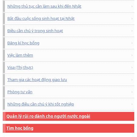
Những thủ tục cần làm sau khi đến Nhật
Bắt đầu cuộc sống sinh hoạt tại Nhật
Điều cần chú ý trong sinh hoạt
Đăng kí học bổng
Việc làm thêm
Visa (Thị thực)
Tham gia các hoạt động giao lưu
Phòng tư vấn
Những điều cần chú ý khi tốt nghiệp
Quản lý rủi ro dành cho người nước ngoài
Tìm học bổng