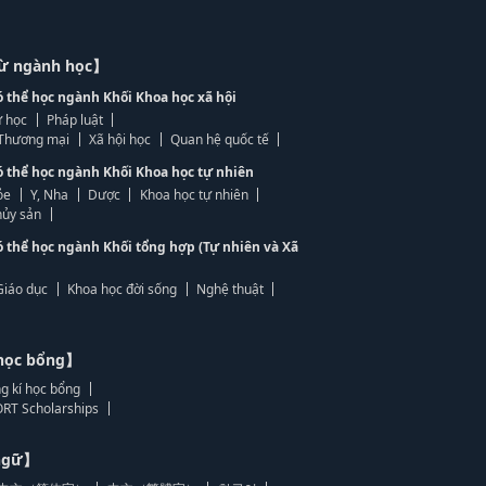
từ ngành học】
ó thể học ngành Khối Khoa học xã hội
 học
Pháp luật
, Thương mại
Xã hội học
Quan hệ quốc tế
ó thể học ngành Khối Khoa học tự nhiên
ỏe
Y, Nha
Dược
Khoa học tự nhiên
ủy sản
ó thể học ngành Khối tổng hợp (Tự nhiên và Xã
Giáo dục
Khoa học đời sống
Nghệ thuật
học bổng】
g kí học bổng
RT Scholarships
 ngữ】