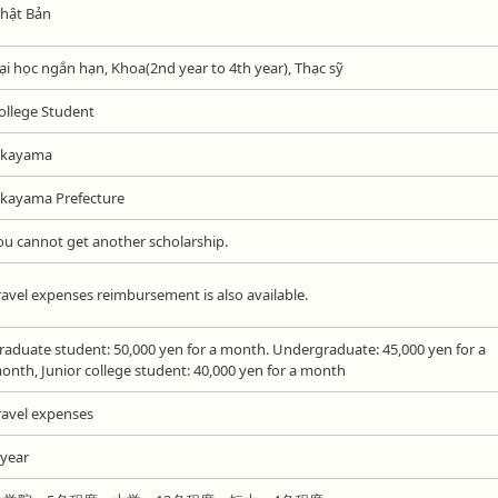
hật Bản
ại học ngắn hạn, Khoa(2nd year to 4th year), Thạc sỹ
ollege Student
kayama
kayama Prefecture
ou cannot get another scholarship.
ravel expenses reimbursement is also available .
raduate student: 50,000 yen for a month. Undergraduate: 45,000 yen for a
onth, Junior college student: 40,000 yen for a month
ravel expenses
 year