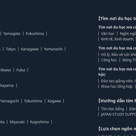
【Tìm nơi du học 
Tìm nơi du học mà c
Yamagata
Fukushima
Văn học
Ngôn ngữ
Kinh tế, Kinh doanh
Tìm nơi du học mà c
a
Tokyo
Kanagawa
Yamanashi
Hộ lý, Bảo vệ sức kh
Công học
Nông Th
Tìm nơi du học mà c
hikawa
Fukui
hội)
Đào tạo giảng viên, 
kayama
Khoa học tổng hợp
【Hướng dẫn tìm 
Yamaguchi
Tokushima
Kagawa
Tìm học bổng
Đăn
JAPAN STUDY SUPPO
ita
Miyazaki
Kagoshima
【Lựa chọn ngôn