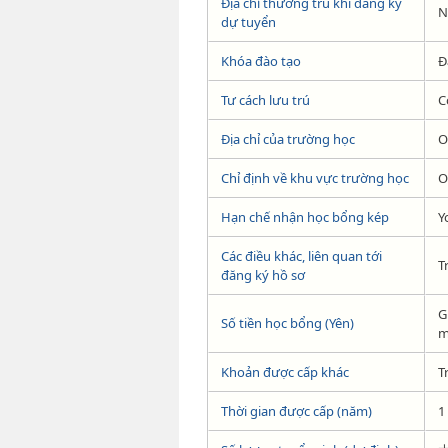
Địa chỉ thường trú khi đăng ký
N
dự tuyển
Khóa đào tạo
Đ
Tư cách lưu trú
C
Địa chỉ của trường học
O
Chỉ định về khu vực trường học
O
Hạn chế nhận học bổng kép
Y
Các điều khác, liên quan tới
T
đăng ký hồ sơ
G
Số tiền học bổng (Yên)
m
Khoản được cấp khác
T
Thời gian được cấp (năm)
1