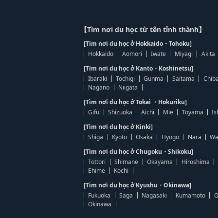
【Tìm nơi du học từ tên tỉnh thành】
[Tìm nơi du học ở Hokkaido・Tohoku]
Hokkaido
Aomori
Iwate
Miyagi
Akita
[Tìm nơi du học ở Kanto・Koshinetsu]
Ibaraki
Tochigi
Gunma
Saitama
Chib
Nagano
Niigata
[Tìm nơi du học ở Tokai ・Hokuriku]
Gifu
Shizuoka
Aichi
Mie
Toyama
Is
[Tìm nơi du học ở Kinki]
Shiga
Kyoto
Osaka
Hyogo
Nara
Wa
[Tìm nơi du học ở Chugoku・Shikoku]
Tottori
Shimane
Okayama
Hiroshima
Ehime
Kochi
[Tìm nơi du học ở Kyushu・Okinawa]
Fukuoka
Saga
Nagasaki
Kumamoto
O
Okinawa