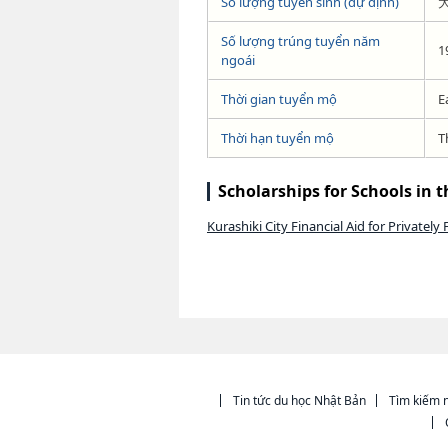
Số lượng tuyển sinh (dự định)
Số lượng trúng tuyển năm
1
ngoái
Thời gian tuyển mộ
E
Thời hạn tuyển mộ
T
Scholarships for Schools in 
Kurashiki City Financial Aid for Privatel
Tin tức du học Nhật Bản
Tìm kiếm n