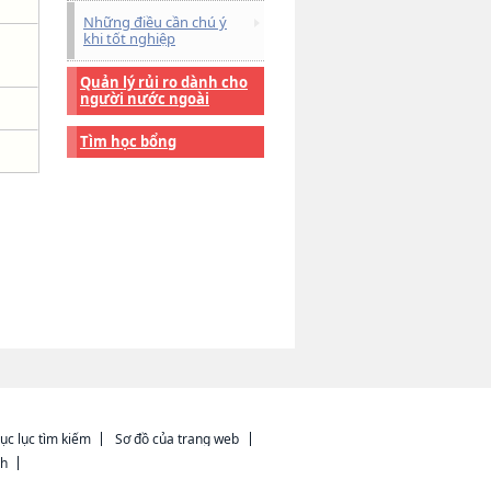
Những điều cần chú ý
khi tốt nghiệp
Quản lý rủi ro dành cho
người nước ngoài
Tìm học bổng
ục lục tìm kiếm
Sơ đồ của trang web
ch