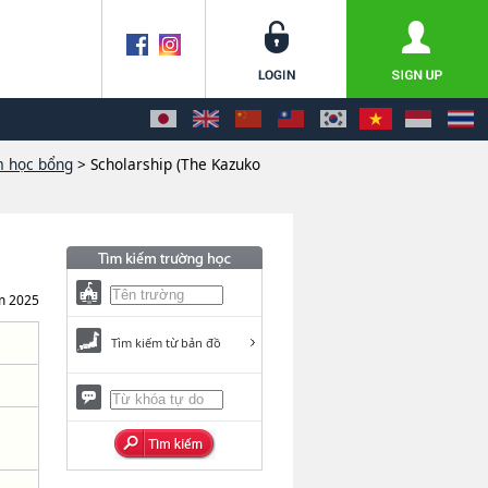
m học bổng
> Scholarship (The Kazuko
m 2025
Tìm kiếm từ bản đồ