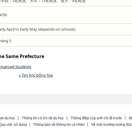
大学院：5名程度、大学：13名程度、短大：4名程度
9/50
arly April to Early May (depends on schools)
háng 5
the Same Prefecture
y Financed Students
« Tìm học bổng Top
ơi du học
Thông tin có ích về du học
Thông điệp của anh chị đi trước
M
Quy ước sử dụng
Thông báo về thông tin cá nhân
Về môi trường tương thí