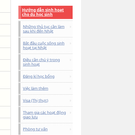
Hướng dẫn sinh hoạt
cho du học sinh
Những thủ tục cần làm
sau khi đến Nhật
Bắt đầu cuộc sống sinh
hoạt tại Nhật
Điều cần chú ý trong
sinh hoạt
Đăng kí học bổng
Việc làm thêm
Visa (Thị thực)
Tham gia các hoạt động
giao lưu
Phòng tư vấn