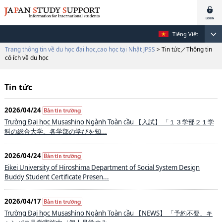
Tiếng Việt
Trang thông tin về du học đại học,cao học tại Nhật JPSS
> Tin tức／Thông tin
có ích về du học
Tin tức
2026/04/24
Trường Đại học Musashino Ngành Toàn cầu 【入試】 「１３学部２１学
科の総合大学。各学部の学びを知...
2026/04/24
Eikei University of Hiroshima Department of Social System Design
Buddy Student Certificate Presen...
2026/04/17
Trường Đại học Musashino Ngành Toàn cầu 【NEWS】 「予約不要、キ