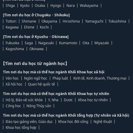
Shiga
Kyoto
Osaka
Hyogo
Nara
Wakayama
[Tìm nơi du học ở Chugoku・Shikoku]
Tottori
Shimane
Okayama
Hiroshima
Yamaguchi
Tokushima
Kagawa
Ehime
Kochi
[Tìm nơi du học ở Kyushu・Okinawa]
Fukuoka
Saga
Nagasaki
Kumamoto
Oita
Miyazaki
Kagoshima
Okinawa
【Tìm nơi du học từ ngành học】
Tìm nơi du học mà có thể học ngành Khối Khoa học xã hội
Văn học
Ngôn ngữ học
Pháp luật
Kinh tế, Kinh doanh, Thương mại
Xã hội học
Quan hệ quốc tế
Tìm nơi du học mà có thể học ngành Khối Khoa học tự nhiên
Hộ lý, Bảo vệ sức khỏe
Y, Nha
Dược
Khoa học tự nhiên
Công học
Nông Thủy sản
Tìm nơi du học mà có thể học ngành Khối tổng hợp (Tự nhiên và Xã hội)
Đào tạo giảng viên, Giáo dục
Khoa học đời sống
Nghệ thuật
Khoa học tổng hợp