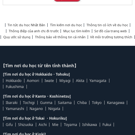
Tin tức du học Nhật Bản
Tìm kiếm nơi du học
Thông tin có ích về du học
Thông điệp của anh chị đi trước
Mục lục tìm kiếm
Sơ đồ của trang web
Quy ước sử dụng
Thông báo về thông tin cá nhân
Về môi trường tương thích
【Tìm nơi du học từ tên tỉnh thành】
[Tìm nơi du học ở Hokkaido・Tohoku]
Hokkaido
Aomori
Iwate
Miyagi
Akita
Yamagata
Fukushima
[Tìm nơi du học ở Kanto・Koshinetsu]
Ibaraki
Tochigi
Gunma
Saitama
Chiba
Tokyo
Kanagawa
Yamanashi
Nagano
Niigata
[Tìm nơi du học ở Tokai ・Hokuriku]
Gifu
Shizuoka
Aichi
Mie
Toyama
Ishikawa
Fukui
[Tìm nơi du học ở Kinki]