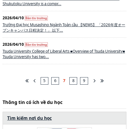
Shukutoku University is a compr...
2026/04/10
Trường Đại học Musashino Ngành Toàn cầu 【NEWS】 「2026年度オー
プンキャンパス日程決定！」 以下...
2026/04/10
Tsuda University College of Liberal Arts ■Overview of Tsuda University■
Tsuda University has two...
5
6
7
8
9
Thông tin có ích về du học
Tìm kiếm nơi du học