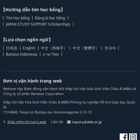
【Hướng dẫn tìm học bổng】
Tìm học bổng
Đăng kí học bổng
JAPAN STUDY SUPPORT Scholarships
【Lựa chọn ngôn ngữ】
日本語
English
中文（简体字）
中文（繁體字）
한국어
Bahasa Indonesia
ภาษาไทย
Đơn vị vận hành trang web
Website này được đồng vận hành bởi Hiệp hội Văn hóa Sinh Viên Châu Á (ABK) và
Công ty cổ phần Benesse Coporation.
Hiệp hội Văn hóa Sinh Viên Châu Á (ABK) Phòng Sự nghiệp Hỗ trợ Giáo dục Quốc
tế
113-8642, Tokyo-to Bunkyo-ku Honkomagome 2-12-13
Khái niệm về trang web
Liên hệ