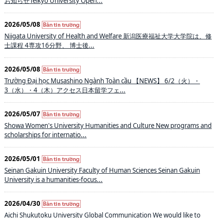
お知らせ​ Teikyo University Open...
2026/05/08
Niigata University of Health and Welfare 新潟医療福祉大学大学院は、修
士課程 4専攻16分野、 博士後...
2026/05/08
Trường Đại học Musashino Ngành Toàn cầu 【NEWS】 6/2（火）・
3（水）・4（木）アクセス日本留学フェ...
2026/05/07
Showa Women's University Humanities and Culture New programs and
scholarships for internatio...
2026/05/01
Seinan Gakuin University Faculty of Human Sciences Seinan Gakuin
University is a humanities-focus...
2026/04/30
Aichi Shukutoku University Global Communication We would like to