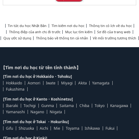
Tin tức du học Nhật Bản
Tìm kiếm nơi du học
Thông tin có ích về du học
Thông điệp của anh chị đi trước
Mục lục tìm kiếm
Sơ đồ của trang web
Quy ước sử dụng
Thông báo về thông tin cá nhân
Về môi trường tương thích
【Tìm nơi du học từ tên tỉnh thành】
[Tìm nơi du học ở Hokkaido・Tohoku]
Hokkaido
Aomori
Iwate
Miyagi
Akita
Yamagata
Fukushima
[Tìm nơi du học ở Kanto・Koshinetsu]
Ibaraki
Tochigi
Gunma
Saitama
Chiba
Tokyo
Kanagawa
Yamanashi
Nagano
Niigata
[Tìm nơi du học ở Tokai ・Hokuriku]
Gifu
Shizuoka
Aichi
Mie
Toyama
Ishikawa
Fukui
[Tìm nơi du học ở Kinki]