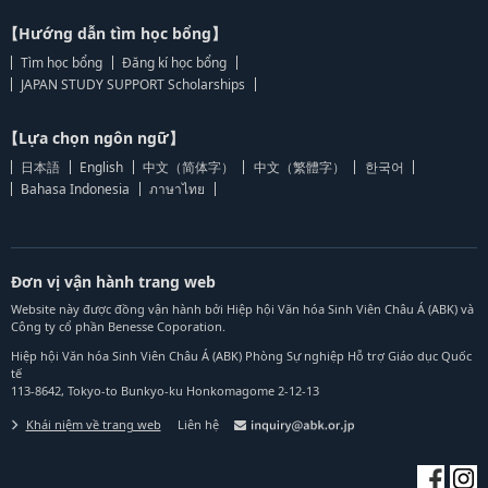
【Hướng dẫn tìm học bổng】
Tìm học bổng
Đăng kí học bổng
JAPAN STUDY SUPPORT Scholarships
【Lựa chọn ngôn ngữ】
日本語
English
中文（简体字）
中文（繁體字）
한국어
Bahasa Indonesia
ภาษาไทย
Đơn vị vận hành trang web
Website này được đồng vận hành bởi Hiệp hội Văn hóa Sinh Viên Châu Á (ABK) và
Công ty cổ phần Benesse Coporation.
Hiệp hội Văn hóa Sinh Viên Châu Á (ABK) Phòng Sự nghiệp Hỗ trợ Giáo dục Quốc
tế
113-8642, Tokyo-to Bunkyo-ku Honkomagome 2-12-13
Khái niệm về trang web
Liên hệ