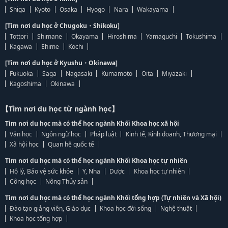
Shiga
Kyoto
Osaka
Hyogo
Nara
Wakayama
[Tìm nơi du học ở Chugoku・Shikoku]
Tottori
Shimane
Okayama
Hiroshima
Yamaguchi
Tokushima
Kagawa
Ehime
Kochi
[Tìm nơi du học ở Kyushu・Okinawa]
Fukuoka
Saga
Nagasaki
Kumamoto
Oita
Miyazaki
Kagoshima
Okinawa
【Tìm nơi du học từ ngành học】
Tìm nơi du học mà có thể học ngành Khối Khoa học xã hội
Văn học
Ngôn ngữ học
Pháp luật
Kinh tế, Kinh doanh, Thương mại
Xã hội học
Quan hệ quốc tế
Tìm nơi du học mà có thể học ngành Khối Khoa học tự nhiên
Hộ lý, Bảo vệ sức khỏe
Y, Nha
Dược
Khoa học tự nhiên
Công học
Nông Thủy sản
Tìm nơi du học mà có thể học ngành Khối tổng hợp (Tự nhiên và Xã hội)
Đào tạo giảng viên, Giáo dục
Khoa học đời sống
Nghệ thuật
Khoa học tổng hợp