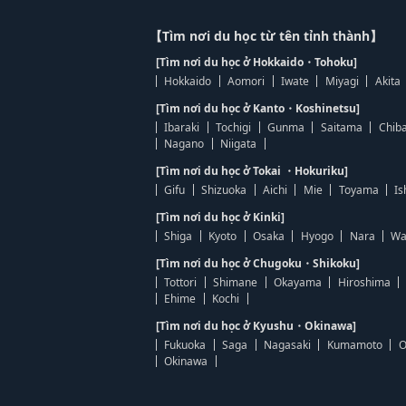
【Tìm nơi du học từ tên tỉnh thành】
[Tìm nơi du học ở Hokkaido・Tohoku]
Hokkaido
Aomori
Iwate
Miyagi
Akita
[Tìm nơi du học ở Kanto・Koshinetsu]
Ibaraki
Tochigi
Gunma
Saitama
Chib
Nagano
Niigata
[Tìm nơi du học ở Tokai ・Hokuriku]
Gifu
Shizuoka
Aichi
Mie
Toyama
Is
[Tìm nơi du học ở Kinki]
Shiga
Kyoto
Osaka
Hyogo
Nara
Wa
[Tìm nơi du học ở Chugoku・Shikoku]
Tottori
Shimane
Okayama
Hiroshima
Ehime
Kochi
[Tìm nơi du học ở Kyushu・Okinawa]
Fukuoka
Saga
Nagasaki
Kumamoto
O
Okinawa