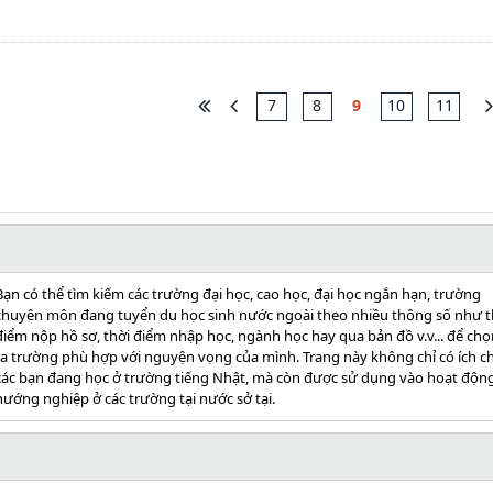
7
8
9
10
11
Bạn có thể tìm kiếm các trường đại học, cao học, đại học ngắn hạn, trường
chuyên môn đang tuyển du học sinh nước ngoài theo nhiều thông số như t
điểm nộp hồ sơ, thời điểm nhập học, ngành học hay qua bản đồ v.v... để chọ
ra trường phù hợp với nguyện vọng của mình. Trang này không chỉ có ích c
các bạn đang học ở trường tiếng Nhật, mà còn được sử dụng vào hoạt độn
hướng nghiệp ở các trường tại nước sở tại.