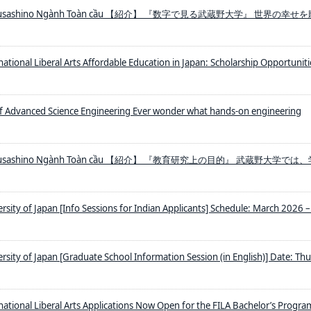
ọc Musashino Ngành Toàn cầu 【紹介】 『数字で見る武蔵野大学』 世界の幸せ
ational Liberal Arts Affordable Education in Japan: Scholarship Opportunitie
of Advanced Science Engineering Ever wonder what hands-on engineering
ọc Musashino Ngành Toàn cầu 【紹介】 『教育研究上の目的』 武蔵野大学では
rsity of Japan [Info Sessions for Indian Applicants] Schedule: March 2026 – 
rsity of Japan [Graduate School Information Session (in English)] Date: Thur
national Liberal Arts Applications Now Open for the FILA Bachelor’s Progra