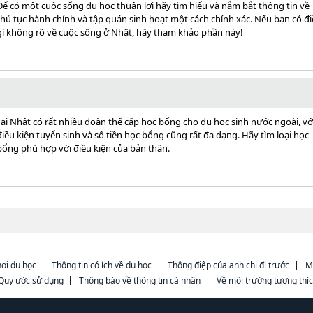
Để có một cuộc sống du học thuận lợi hãy tìm hiểu và nắm bắt thông tin về
thủ tục hành chính và tập quán sinh hoạt một cách chính xác. Nếu bạn có đ
gì không rõ về cuộc sống ở Nhật, hãy tham khảo phần này!
Tại Nhật có rất nhiều đoàn thể cấp học bổng cho du học sinh nước ngoài, vớ
điều kiện tuyển sinh và số tiền học bổng cũng rất đa dạng. Hãy tìm loại học
bổng phù hợp với điều kiện của bản thân.
ơi du học
Thông tin có ích về du học
Thông điệp của anh chị đi trước
M
Quy ước sử dụng
Thông báo về thông tin cá nhân
Về môi trường tương thí