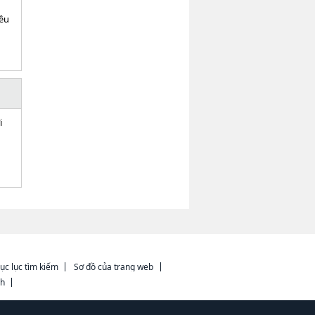
iều
i
ục lục tìm kiếm
Sơ đồ của trang web
ch