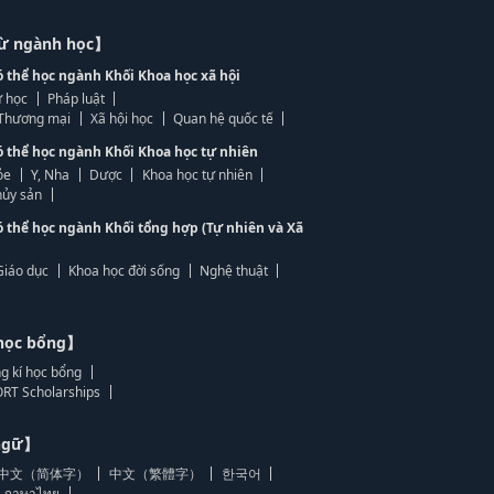
từ ngành học】
ó thể học ngành Khối Khoa học xã hội
 học
Pháp luật
, Thương mại
Xã hội học
Quan hệ quốc tế
ó thể học ngành Khối Khoa học tự nhiên
ỏe
Y, Nha
Dược
Khoa học tự nhiên
ủy sản
ó thể học ngành Khối tổng hợp (Tự nhiên và Xã
Giáo dục
Khoa học đời sống
Nghệ thuật
học bổng】
g kí học bổng
RT Scholarships
 ngữ】
中文（简体字）
中文（繁體字）
한국어
ภาษาไทย