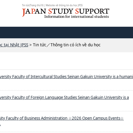
Tin tức(Trang thứ 9) | Website về thông tin du học JPSS
c tại Nhật JPSS
> Tin tức／Thông tin có ích về du học
rsity Faculty of Intercultural Studies Seinan Gakuin University is a humanit
ersity Faculty of Foreign Language Studies Seinan Gakuin University is a
ity Faculty of Business Administration ☆2026 Open Campus Events☆
.