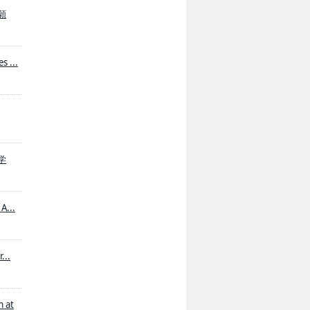
を願
s ...
、学
A...
...
m at