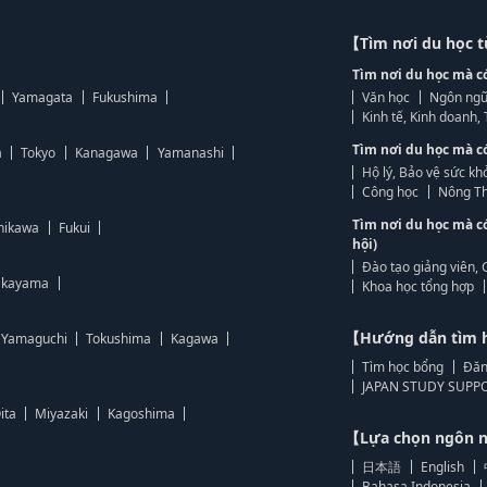
【Tìm nơi du học 
Tìm nơi du học mà c
Yamagata
Fukushima
Văn học
Ngôn ngữ
Kinh tế, Kinh doanh
Tìm nơi du học mà c
a
Tokyo
Kanagawa
Yamanashi
Hộ lý, Bảo vệ sức kh
Công học
Nông Th
Tìm nơi du học mà c
hikawa
Fukui
hội)
Đào tạo giảng viên, 
kayama
Khoa học tổng hợp
【Hướng dẫn tìm 
Yamaguchi
Tokushima
Kagawa
Tìm học bổng
Đăn
JAPAN STUDY SUPPO
ita
Miyazaki
Kagoshima
【Lựa chọn ngôn
日本語
English
Bahasa Indonesia