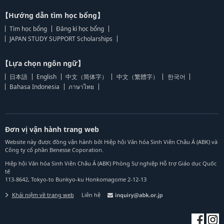
【Hướng dẫn tìm học bổng】
Tìm học bổng
Đăng kí học bổng
JAPAN STUDY SUPPORT Scholarships
【Lựa chọn ngôn ngữ】
日本語
English
中文（简体字）
中文（繁體字）
한국어
Bahasa Indonesia
ภาษาไทย
Đơn vị vận hành trang web
Website này được đồng vận hành bởi Hiệp hội Văn hóa Sinh Viên Châu Á (ABK) và
Công ty cổ phần Benesse Coporation.
Hiệp hội Văn hóa Sinh Viên Châu Á (ABK) Phòng Sự nghiệp Hỗ trợ Giáo dục Quốc
tế
113-8642, Tokyo-to Bunkyo-ku Honkomagome 2-12-13
Khái niệm về trang web
Liên hệ