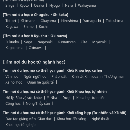
Shiga
Kyoto
Osaka
Hyogo
Nara
Wakayama
[Tìm nơi du học ở Chugoku・Shikoku]
Tottori
Shimane
Okayama
Hiroshima
Yamaguchi
Tokushima
Kagawa
Ehime
Kochi
[Tìm nơi du học ở Kyushu・Okinawa]
Fukuoka
Saga
Nagasaki
Kumamoto
Oita
Miyazaki
Kagoshima
Okinawa
【Tìm nơi du học từ ngành học】
Tìm nơi du học mà có thể học ngành Khối Khoa học xã hội
Văn học
Ngôn ngữ học
Pháp luật
Kinh tế, Kinh doanh, Thương mại
Xã hội học
Quan hệ quốc tế
Tìm nơi du học mà có thể học ngành Khối Khoa học tự nhiên
Hộ lý, Bảo vệ sức khỏe
Y, Nha
Dược
Khoa học tự nhiên
Công học
Nông Thủy sản
Tìm nơi du học mà có thể học ngành Khối tổng hợp (Tự nhiên và Xã hội)
Đào tạo giảng viên, Giáo dục
Khoa học đời sống
Nghệ thuật
Khoa học tổng hợp