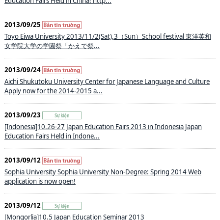
Education Fairs Held in China! http...
2013/09/25
Toyo Eiwa University 2013/11/2(Sat),3（Sun）School festival 東洋英和
女学院大学の学園祭「かえで祭...
2013/09/24
Aichi Shukutoku University Center for Japanese Language and Culture
Apply now for the 2014-2015 a...
2013/09/23
[Indonesia]10.26-27 Japan Education Fairs 2013 in Indonesia Japan
Education Fairs Held in Indone...
2013/09/12
Sophia University Sophia University Non-Degree: Spring 2014 Web
application is now open!
2013/09/12
[Mongorlia]10.5 Japan Education Seminar 2013