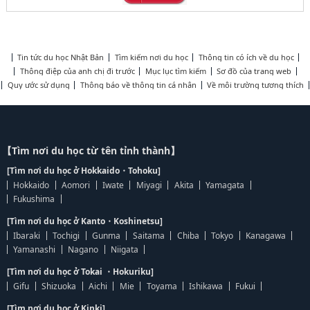
Tin tức du học Nhật Bản
Tìm kiếm nơi du học
Thông tin có ích về du học
Thông điệp của anh chị đi trước
Mục lục tìm kiếm
Sơ đồ của trang web
Quy ước sử dụng
Thông báo về thông tin cá nhân
Về môi trường tương thích
【Tìm nơi du học từ tên tỉnh thành】
[Tìm nơi du học ở Hokkaido・Tohoku]
Hokkaido
Aomori
Iwate
Miyagi
Akita
Yamagata
Fukushima
[Tìm nơi du học ở Kanto・Koshinetsu]
Ibaraki
Tochigi
Gunma
Saitama
Chiba
Tokyo
Kanagawa
Yamanashi
Nagano
Niigata
[Tìm nơi du học ở Tokai ・Hokuriku]
Gifu
Shizuoka
Aichi
Mie
Toyama
Ishikawa
Fukui
[Tìm nơi du học ở Kinki]