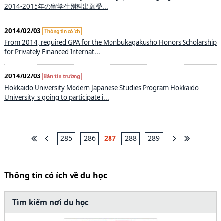
2014-2015年の留学生別科出願受...
2014/02/03
From 2014, required GPA for the Monbukagakusho Honors Scholarship
for Privately Financed Internat...
2014/02/03
Hokkaido University Modern Japanese Studies Program Hokkaido
University is going to participate i...
285
286
287
288
289
Thông tin có ích về du học
Tìm kiếm nơi du học