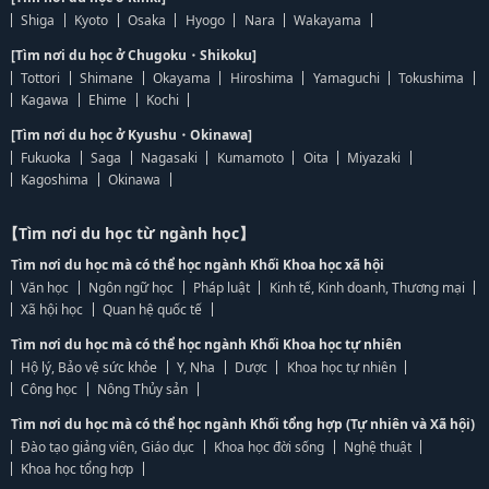
Shiga
Kyoto
Osaka
Hyogo
Nara
Wakayama
[Tìm nơi du học ở Chugoku・Shikoku]
Tottori
Shimane
Okayama
Hiroshima
Yamaguchi
Tokushima
Kagawa
Ehime
Kochi
[Tìm nơi du học ở Kyushu・Okinawa]
Fukuoka
Saga
Nagasaki
Kumamoto
Oita
Miyazaki
Kagoshima
Okinawa
【Tìm nơi du học từ ngành học】
Tìm nơi du học mà có thể học ngành Khối Khoa học xã hội
Văn học
Ngôn ngữ học
Pháp luật
Kinh tế, Kinh doanh, Thương mại
Xã hội học
Quan hệ quốc tế
Tìm nơi du học mà có thể học ngành Khối Khoa học tự nhiên
Hộ lý, Bảo vệ sức khỏe
Y, Nha
Dược
Khoa học tự nhiên
Công học
Nông Thủy sản
Tìm nơi du học mà có thể học ngành Khối tổng hợp (Tự nhiên và Xã hội)
Đào tạo giảng viên, Giáo dục
Khoa học đời sống
Nghệ thuật
Khoa học tổng hợp