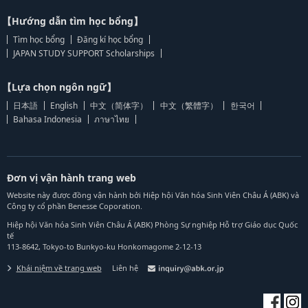
【Hướng dẫn tìm học bổng】
Tìm học bổng
Đăng kí học bổng
JAPAN STUDY SUPPORT Scholarships
【Lựa chọn ngôn ngữ】
日本語
English
中文（简体字）
中文（繁體字）
한국어
Bahasa Indonesia
ภาษาไทย
Đơn vị vận hành trang web
Website này được đồng vận hành bởi Hiệp hội Văn hóa Sinh Viên Châu Á (ABK) và
Công ty cổ phần Benesse Coporation.
Hiệp hội Văn hóa Sinh Viên Châu Á (ABK) Phòng Sự nghiệp Hỗ trợ Giáo dục Quốc
tế
113-8642, Tokyo-to Bunkyo-ku Honkomagome 2-12-13
Khái niệm về trang web
Liên hệ