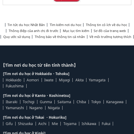
Tin tức du học Nhật Bản
Tìm kiếm nơi du học
Thông tin có ích về du học
Thông điệp của anh chị đi trước
Mục lục tìm kiếm
Sơ đồ của trang web
Quy ước sử dụng
Thông báo về thông tin cá nhân
Về môi trường tương thích
【Tìm nơi du học từ tên tỉnh thành】
[Tìm nơi du học ở Hokkaido・Tohoku]
Hokkaido
Aomori
Iwate
Miyagi
Akita
Yamagata
Fukushima
[Tìm nơi du học ở Kanto・Koshinetsu]
Ibaraki
Tochigi
Gunma
Saitama
Chiba
Tokyo
Kanagawa
Yamanashi
Nagano
Niigata
[Tìm nơi du học ở Tokai ・Hokuriku]
Gifu
Shizuoka
Aichi
Mie
Toyama
Ishikawa
Fukui
[Tìm nơi du học ở Kinki]