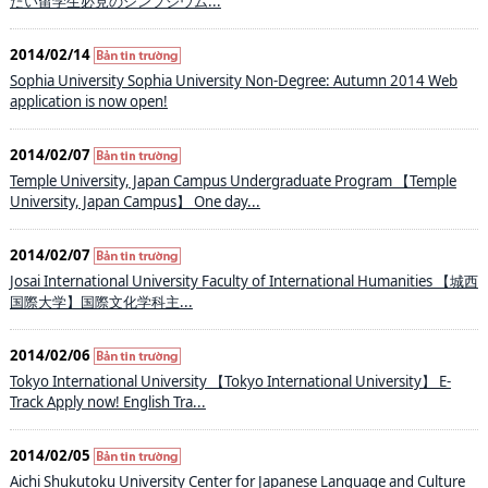
たい留学生必見のシンプジウム...
2014/02/14
Sophia University Sophia University Non-Degree: Autumn 2014 Web
application is now open!
2014/02/07
Temple University, Japan Campus Undergraduate Program 【Temple
University, Japan Campus】 One day...
2014/02/07
Josai International University Faculty of International Humanities 【城西
国際大学】国際文化学科主...
2014/02/06
Tokyo International University 【Tokyo International University】 E-
Track Apply now! English Tra...
2014/02/05
Aichi Shukutoku University Center for Japanese Language and Culture