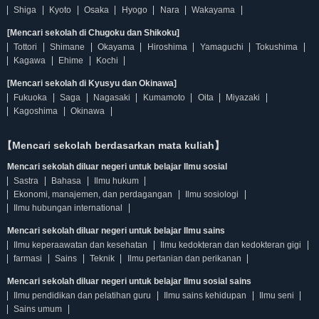
Shiga
Kyoto
Osaka
Hyogo
Nara
Wakayama
[Mencari sekolah di Chugoku dan Shikoku]
Tottori
Shimane
Okayama
Hiroshima
Yamaguchi
Tokushima
Kagawa
Ehime
Kochi
[Mencari sekolah di Kyusyu dan Okinawa]
Fukuoka
Saga
Nagasaki
Kumamoto
Oita
Miyazaki
Kagoshima
Okinawa
【Mencari sekolah berdasarkan mata kuliah】
Mencari sekolah diluar negeri untuk belajar Ilmu sosial
Sastra
Bahasa
Ilmu hukum
Ekonomi, manajemen, dan perdagangan
Ilmu sosiologi
Ilmu hubungan international
Mencari sekolah diluar negeri untuk belajar Ilmu sains
Ilmu keperaawatan dan kesehatan
Ilmu kedokteran dan kedokteran gigi
farmasi
Sains
Teknik
Ilmu pertanian dan perikanan
Mencari sekolah diluar negeri untuk belajar Ilmu sosial sains
Ilmu pendidikan dan pelatihan guru
Ilmu sains kehidupan
Ilmu seni
Sains umum