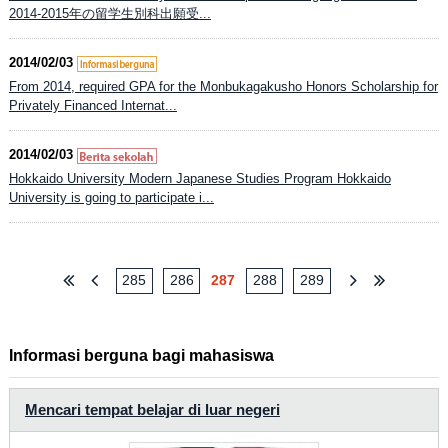
2014-2015年の留学生別科出願受...
2014/02/03
From 2014, required GPA for the Monbukagakusho Honors Scholarship for
Privately Financed Internat...
2014/02/03
Hokkaido University Modern Japanese Studies Program Hokkaido
University is going to participate i...
285
286
287
288
289
Informasi berguna bagi mahasiswa
Mencari tempat belajar di luar negeri