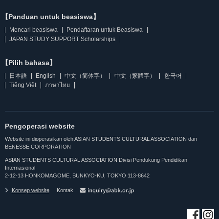
【Panduan untuk beasiswa】
Mencari beasiswa
Pendaftaran untuk Beasiswa
JAPAN STUDY SUPPORT Scholarships
【Pilih bahasa】
日本語
English
中文（简体字）
中文（繁體字）
한국어
Tiếng Việt
ภาษาไทย
Pengoperasi website
Website ini dioperasikan oleh ASIAN STUDENTS CULTURAL ASSOCIATION dan
BENESSE CORPORATION
ASIAN STUDENTS CULTURAL ASSOCIATION Divisi Pendukung Pendidikan
Internasional
2-12-13 HONKOMAGOME, BUNKYO-KU, TOKYO 113-8642
Konsep website
Kontak