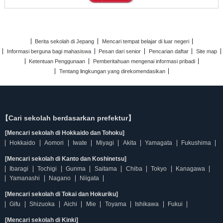
Berita sekolah di Jepang
Mencari tempat belajar di luar negeri
Informasi berguna bagi mahasiswa
Pesan dari senior
Pencarian daftar
Site map
Ketentuan Penggunaan
Pemberitahuan mengenai informasi pribadi
Tentang lingkungan yang direkomendasikan
【Cari sekolah berdasarkan prefektur】
[Mencari sekolah di Hokkaido dan Tohoku]
Hokkaido
Aomori
Iwate
Miyagi
Akita
Yamagata
Fukushima
[Mencari sekolah di Kanto dan Koshinetsu]
Ibaragi
Tochigi
Gunma
Saitama
Chiba
Tokyo
Kanagawa
Yamanashi
Nagano
Niigata
[Mencari sekolah di Tokai dan Hokuriku]
Gifu
Shizuoka
Aichi
Mie
Toyama
Ishikawa
Fukui
[Mencari sekolah di Kinki]