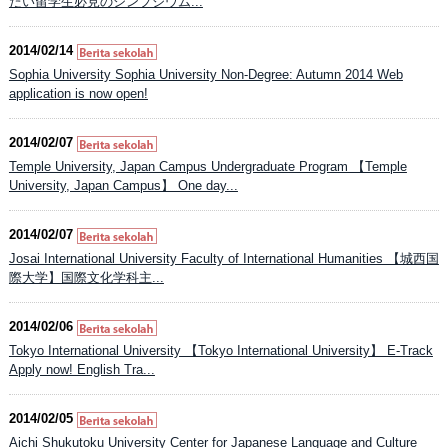
たい留学生必見のシンプジウム...
2014/02/14
Sophia University Sophia University Non-Degree: Autumn 2014 Web
application is now open!
2014/02/07
Temple University, Japan Campus Undergraduate Program 【Temple
University, Japan Campus】 One day...
2014/02/07
Josai International University Faculty of International Humanities 【城西国
際大学】国際文化学科主...
2014/02/06
Tokyo International University 【Tokyo International University】 E-Track
Apply now! English Tra...
2014/02/05
Aichi Shukutoku University Center for Japanese Language and Culture