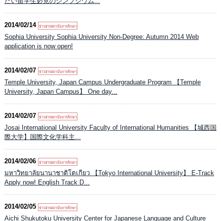
たい留学生必見のシンプジウム...
2014/02/14
Sophia University Sophia University Non-Degree: Autumn 2014 Web
application is now open!
2014/02/07
Temple University, Japan Campus Undergraduate Program 【Temple
University, Japan Campus】 One day...
2014/02/07
Josai International University Faculty of International Humanities 【城西国
際大学】国際文化学科主...
2014/02/06
มหาวิทยาลัยนานาชาติโตเกียว 【Tokyo International University】 E-Track
Apply now! English Track D...
2014/02/05
Aichi Shukutoku University Center for Japanese Language and Culture