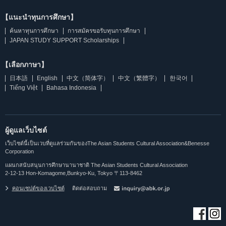
【แนะนำทุนการศึกษา】
ค้นหาทุนการศึกษา
การสมัครขอรับทุนการศึกษา
JAPAN STUDY SUPPORT Scholarships
【เลือกภาษา】
日本語
English
中文（简体字）
中文（繁體字）
한국어
Tiếng Việt
Bahasa Indonesia
ผู้ดูแลเว็บไซต์
เว็บไซต์นี้เป็นเวบที่ดูแลร่วมกันของThe Asian Students Cultural Association&Benesse
Corporation
แผนกสนับสนุนการศึกษานานาชาติ The Asian Students Cultural Association
2-12-13 Hon-Komagome,Bunkyo-Ku, Tokyo 〒113-8462
คอนเซปต์ของเวบไซต์
ติดต่อสอบถาม