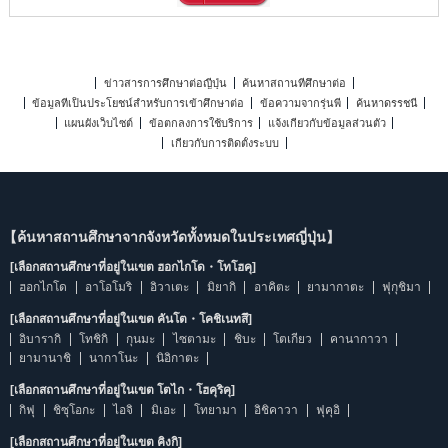
ข่าวสารการศึกษาต่อญี่ปุ่น
ค้นหาสถานที่ศึกษาต่อ
ข้อมูลที่เป็นประโยชน์สำหรับการเข้าศึกษาต่อ
ข้อความจากรุ่นพี่
ค้นหาดรรชนี
แผนผังเว็บไซต์
ข้อตกลงการใช้บริการ
แจ้งเกี่ยวกับข้อมูลส่วนตัว
เกี่ยวกับการติดตั้งระบบ
【ค้นหาสถานศึกษาจากจังหวัดทั้งหมดในประเทศญี่ปุ่น】
[เลือกสถานศึกษาที่อยู่ในเขต ฮอกไกโด・โทโฮคุ]
ฮอกไกโด
อาโอโมริ
อิวาเตะ
มิยากิ
อาคิตะ
ยามากาตะ
ฟุกุชิมา
[เลือกสถานศึกษาที่อยู่ในเขต คันโต・โคชิเนทสึ]
อิบารากิ
โทชิกิ
กุนมะ
ไซตามะ
ชิบะ
โตเกียว
คานากาวา
ยามานาชิ
นากาโนะ
นิอิกาตะ
[เลือกสถานศึกษาที่อยู่ในเขต โตไก・โฮคุริคุ]
กิฟุ
ชิซุโอกะ
ไอจิ
มิเอะ
โทยามา
อิชิคาวา
ฟุคุอิ
[เลือกสถานศึกษาที่อยู่ในเขต คิงกิ]