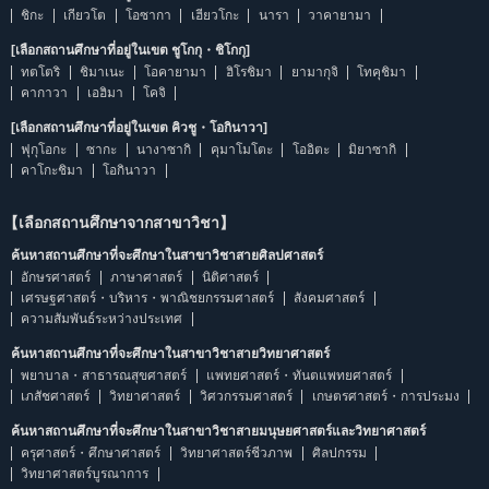
ชิกะ
เกียวโต
โอซากา
เฮียวโกะ
นารา
วาคายามา
[เลือกสถานศึกษาที่อยู่ในเขต ชูโกกุ・ชิโกกุ]
ทตโตริ
ชิมาเนะ
โอคายามา
ฮิโรชิมา
ยามากุจิ
โทคุชิมา
คากาวา
เอฮิมา
โคจิ
[เลือกสถานศึกษาที่อยู่ในเขต คิวชู・โอกินาวา]
ฟุกุโอกะ
ซากะ
นางาซากิ
คุมาโมโตะ
โออิตะ
มิยาซากิ
คาโกะชิมา
โอกินาวา
【เลือกสถานศึกษาจากสาขาวิชา】
ค้นหาสถานศึกษาที่จะศึกษาในสาขาวิชาสายศิลปศาสตร์
อักษรศาสตร์
ภาษาศาสตร์
นิติศาสตร์
เศรษฐศาสตร์・บริหาร・พาณิชยกรรมศาสตร์
สังคมศาสตร์
ความสัมพันธ์ระหว่างประเทศ
ค้นหาสถานศึกษาที่จะศึกษาในสาขาวิชาสายวิทยาศาสตร์
พยาบาล・สาธารณสุขศาสตร์
แพทยศาสตร์・ทันตแพทยศาสตร์
เภสัชศาสตร์
วิทยาศาสตร์
วิศวกรรมศาสตร์
เกษตรศาสตร์・การประมง
ค้นหาสถานศึกษาที่จะศึกษาในสาขาวิชาสายมนุษยศาสตร์และวิทยาศาสตร์
ครุศาสตร์・ศึกษาศาสตร์
วิทยาศาสตร์ชีวภาพ
ศิลปกรรม
วิทยาศาสตร์บูรณาการ