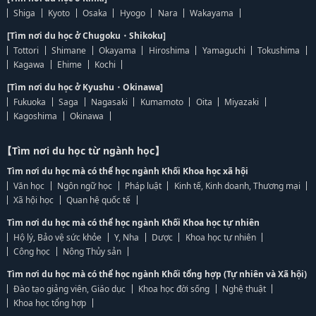
Shiga
Kyoto
Osaka
Hyogo
Nara
Wakayama
[Tìm nơi du học ở Chugoku・Shikoku]
Tottori
Shimane
Okayama
Hiroshima
Yamaguchi
Tokushima
Kagawa
Ehime
Kochi
[Tìm nơi du học ở Kyushu・Okinawa]
Fukuoka
Saga
Nagasaki
Kumamoto
Oita
Miyazaki
Kagoshima
Okinawa
【Tìm nơi du học từ ngành học】
Tìm nơi du học mà có thể học ngành Khối Khoa học xã hội
Văn học
Ngôn ngữ học
Pháp luật
Kinh tế, Kinh doanh, Thương mại
Xã hội học
Quan hệ quốc tế
Tìm nơi du học mà có thể học ngành Khối Khoa học tự nhiên
Hộ lý, Bảo vệ sức khỏe
Y, Nha
Dược
Khoa học tự nhiên
Công học
Nông Thủy sản
Tìm nơi du học mà có thể học ngành Khối tổng hợp (Tự nhiên và Xã hội)
Đào tạo giảng viên, Giáo dục
Khoa học đời sống
Nghệ thuật
Khoa học tổng hợp