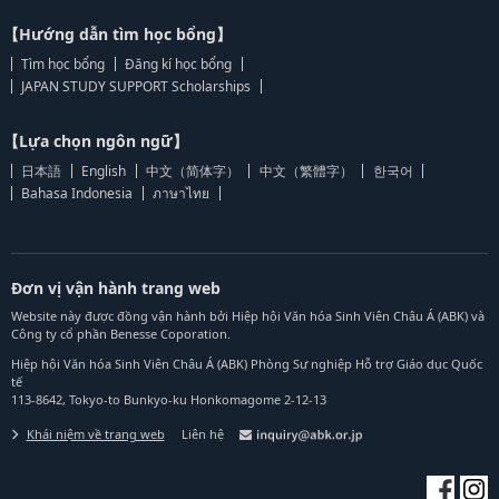
【Hướng dẫn tìm học bổng】
Tìm học bổng
Đăng kí học bổng
JAPAN STUDY SUPPORT Scholarships
【Lựa chọn ngôn ngữ】
日本語
English
中文（简体字）
中文（繁體字）
한국어
Bahasa Indonesia
ภาษาไทย
Đơn vị vận hành trang web
Website này được đồng vận hành bởi Hiệp hội Văn hóa Sinh Viên Châu Á (ABK) và
Công ty cổ phần Benesse Coporation.
Hiệp hội Văn hóa Sinh Viên Châu Á (ABK) Phòng Sự nghiệp Hỗ trợ Giáo dục Quốc
tế
113-8642, Tokyo-to Bunkyo-ku Honkomagome 2-12-13
Khái niệm về trang web
Liên hệ