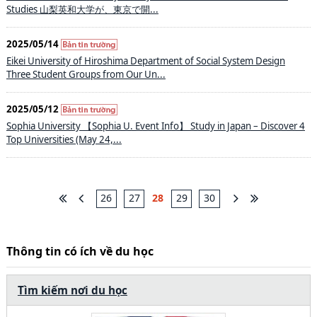
Studies 山梨英和大学が、東京で開...
2025/05/14
Eikei University of Hiroshima Department of Social System Design
Three Student Groups from Our Un...
2025/05/12
Sophia University 【Sophia U. Event Info】 Study in Japan – Discover 4
Top Universities (May 24,...
26
27
28
29
30
Thông tin có ích về du học
Tìm kiếm nơi du học