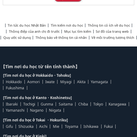
Tin tức du học Nhật Bản
Tìm kiếm nơi du học
Thông tin có ích về du học
Thông điệp của anh chị đi trước
Mục lục tìm kiếm
Sơ đồ của trang web
Quy ước sử dụng
Thông báo về thông tin cá nhân
Về môi trường tương thích
【Tìm nơi du học từ tên tỉnh thành】
[Tìm nơi du học ở Hokkaido・Tohoku]
Hokkaido
Aomori
Iwate
Miyagi
Akita
Yamagata
Fukushima
[Tìm nơi du học ở Kanto・Koshinetsu]
Ibaraki
Tochigi
Gunma
Saitama
Chiba
Tokyo
Kanagawa
Yamanashi
Nagano
Niigata
[Tìm nơi du học ở Tokai ・Hokuriku]
Gifu
Shizuoka
Aichi
Mie
Toyama
Ishikawa
Fukui
[Tìm nơi du học ở Kinki]