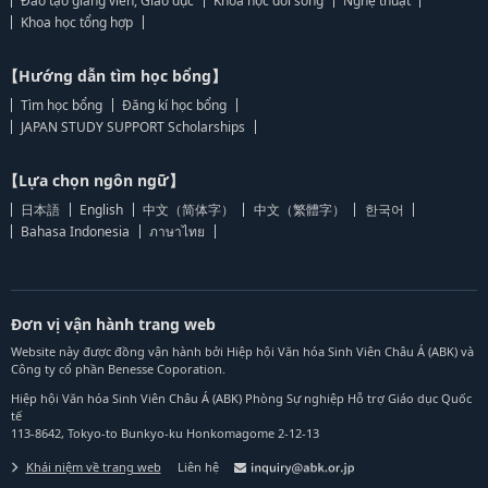
Đào tạo giảng viên, Giáo dục
Khoa học đời sống
Nghệ thuật
Khoa học tổng hợp
【Hướng dẫn tìm học bổng】
Tìm học bổng
Đăng kí học bổng
JAPAN STUDY SUPPORT Scholarships
【Lựa chọn ngôn ngữ】
日本語
English
中文（简体字）
中文（繁體字）
한국어
Bahasa Indonesia
ภาษาไทย
Đơn vị vận hành trang web
Website này được đồng vận hành bởi Hiệp hội Văn hóa Sinh Viên Châu Á (ABK) và
Công ty cổ phần Benesse Coporation.
Hiệp hội Văn hóa Sinh Viên Châu Á (ABK) Phòng Sự nghiệp Hỗ trợ Giáo dục Quốc
tế
113-8642, Tokyo-to Bunkyo-ku Honkomagome 2-12-13
Khái niệm về trang web
Liên hệ