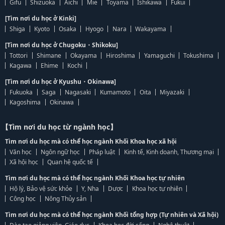
Gifu
Shizuoka
Aichi
Mie
Toyama
Ishikawa
Fukui
[Tìm nơi du học ở Kinki]
Shiga
Kyoto
Osaka
Hyogo
Nara
Wakayama
[Tìm nơi du học ở Chugoku・Shikoku]
Tottori
Shimane
Okayama
Hiroshima
Yamaguchi
Tokushima
Kagawa
Ehime
Kochi
[Tìm nơi du học ở Kyushu・Okinawa]
Fukuoka
Saga
Nagasaki
Kumamoto
Oita
Miyazaki
Kagoshima
Okinawa
【Tìm nơi du học từ ngành học】
Tìm nơi du học mà có thể học ngành Khối Khoa học xã hội
Văn học
Ngôn ngữ học
Pháp luật
Kinh tế, Kinh doanh, Thương mại
Xã hội học
Quan hệ quốc tế
Tìm nơi du học mà có thể học ngành Khối Khoa học tự nhiên
Hộ lý, Bảo vệ sức khỏe
Y, Nha
Dược
Khoa học tự nhiên
Công học
Nông Thủy sản
Tìm nơi du học mà có thể học ngành Khối tổng hợp (Tự nhiên và Xã hội)