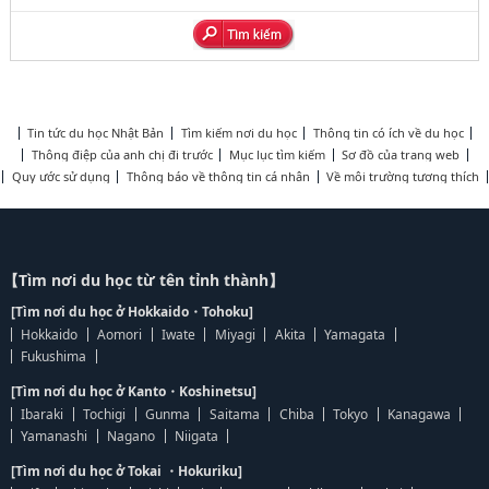
Tin tức du học Nhật Bản
Tìm kiếm nơi du học
Thông tin có ích về du học
Thông điệp của anh chị đi trước
Mục lục tìm kiếm
Sơ đồ của trang web
Quy ước sử dụng
Thông báo về thông tin cá nhân
Về môi trường tương thích
【Tìm nơi du học từ tên tỉnh thành】
[Tìm nơi du học ở Hokkaido・Tohoku]
Hokkaido
Aomori
Iwate
Miyagi
Akita
Yamagata
Fukushima
[Tìm nơi du học ở Kanto・Koshinetsu]
Ibaraki
Tochigi
Gunma
Saitama
Chiba
Tokyo
Kanagawa
Yamanashi
Nagano
Niigata
[Tìm nơi du học ở Tokai ・Hokuriku]