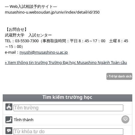
― Web入試相談予約サイト―
musashino-u.websoudan.jp/univ/index/detail/id/350
【お問合せ】
武蔵野大学 入試センター
TEL：03-5530-7300（事務取扱時間：平日 8：45～17：00 土曜 8：45
～15：00）
e-mail：
nyushi@musashino-u.ac.jp
» Xem thông tin trường Trường Đại học Musashino Ngành Toàn cầu
Tìm kiếm trường học
Tỉnh thành