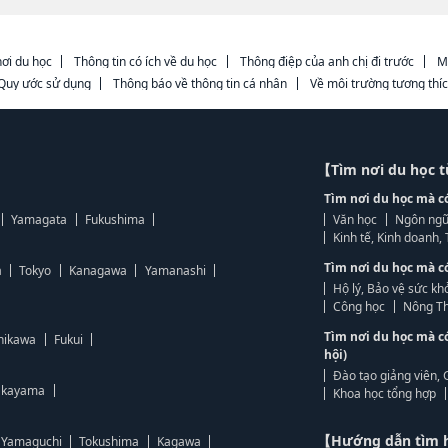
ơi du học
Thông tin có ích về du học
Thông điệp của anh chị đi trước
M
Quy ước sử dụng
Thông báo về thông tin cá nhân
Về môi trường tương thí
【Tìm nơi du học 
Tìm nơi du học mà c
Yamagata
Fukushima
Văn học
Ngôn ngữ
Kinh tế, Kinh doanh
Tìm nơi du học mà c
a
Tokyo
Kanagawa
Yamanashi
Hộ lý, Bảo vệ sức kh
Công học
Nông Th
Tìm nơi du học mà c
hikawa
Fukui
hội)
Đào tạo giảng viên, 
kayama
Khoa học tổng hợp
【Hướng dẫn tìm 
Yamaguchi
Tokushima
Kagawa