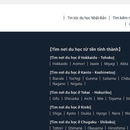
Tin tức du học Nhật Bản
Tìm kiếm n
【Tìm nơi du học từ tên tỉnh thành】
[Tìm nơi du học ở Hokkaido・Tohoku]
Hokkaido
Aomori
Iwate
Miyagi
Akita
[Tìm nơi du học ở Kanto・Koshinetsu]
Ibaraki
Tochigi
Gunma
Saitama
Chib
Nagano
Niigata
[Tìm nơi du học ở Tokai ・Hokuriku]
Gifu
Shizuoka
Aichi
Mie
Toyama
Is
[Tìm nơi du học ở Kinki]
Shiga
Kyoto
Osaka
Hyogo
Nara
Wa
[Tìm nơi du học ở Chugoku・Shikoku]
Tottori
Shimane
Okayama
Hiroshima