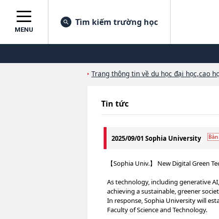
Tìm kiếm trường học
MENU
Trang thông tin về du học đại học,cao họ
Tin tức
2025/09/01 Sophia University
【Sophia Univ.】 New Digital Green Tec
As technology, including generative AI
achieving a sustainable, greener socie
In response, Sophia University will est
Faculty of Science and Technology.