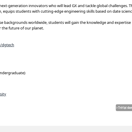
ext-generation innovators who will lead GX and tackle global challenges. T
sh, equips students with cutting-edge engineering skills based on date scien
rse backgrounds worldwide, students will gain the knowledge and expertise
the future of our planet.
t/dgtech
ndergraduate)
sity