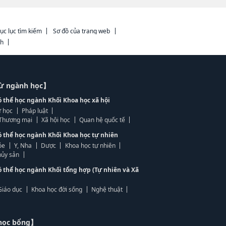
ục lục tìm kiếm
Sơ đồ của trang web
ch
từ ngành học】
ó thể học ngành Khối Khoa học xã hội
 học
Pháp luật
, Thương mại
Xã hội học
Quan hệ quốc tế
ó thể học ngành Khối Khoa học tự nhiên
ỏe
Y, Nha
Dược
Khoa học tự nhiên
ủy sản
ó thể học ngành Khối tổng hợp (Tự nhiên và Xã
Giáo dục
Khoa học đời sống
Nghệ thuật
học bổng】