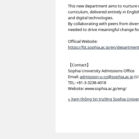
This new department aims to nurture n
curriculum, delivered entirely in Engli
and digital technologies.
By collaborating with peers from dive
needed to drive meaningful change for 
Official Website:
https://fst.sophia.ac.jp/en/departmen
【Contact】
Sophia University Admissions Office
Email:
admission-u-co@sophia.ac.jp
(U
TEL: +81-3-3238-4018
Website: www.sophia.ac.jp/eng/
» Xem thông tin trường Sophia Univer