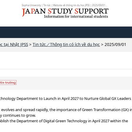
Sophia University | Tin tức | Website về thông tin du học JPSS | 2025/09/01...
c tại Nhật JPSS
>
Tin tức／Thông tin có ích về du học
> 2025/09/01
hnology Department to Launch in April 2027 to Nurture Global GX Leaders
, evolves and spread rapidly, the importance of Green Transformation (GX) i
ty continues to grow.
ablish the Department of Digital Green Technology in April 2027 within the