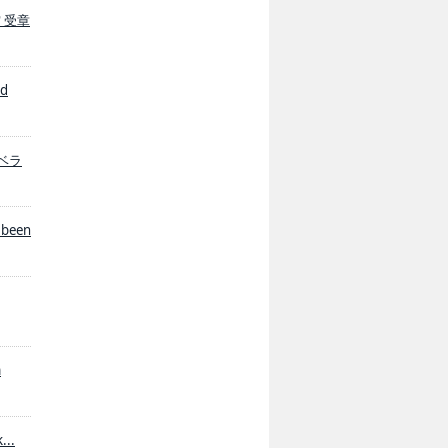
賞 受章
ed
際リベラ
 been
m
...