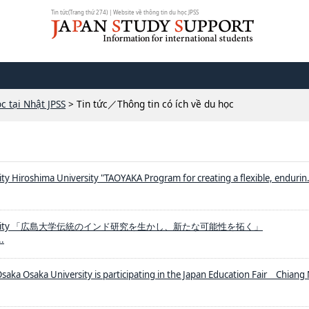
Tin tức(Trang thứ 274) | Website về thông tin du học JPSS
c tại Nhật JPSS
> Tin tức／Thông tin có ích về du học
ty Hiroshima University "TAOYAKA Program for creating a flexible, endurin.
niversity 「広島大学伝統のインド研究を生かし、新たな可能性を拓く」
..
Osaka Osaka University is participating in the Japan Education Fair Chiang 