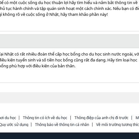
Để có một cuộc sống du học thuận lợi hãy tìm hiểu và nắm bắt thông tin về
thủ tục hành chính và tập quán sinh hoạt một cách chính xác. Nếu bạn có đ
gì không rõ về cuộc sống ở Nhật, hãy tham khảo phần này!
Tại Nhật có rất nhiều đoàn thể cấp học bổng cho du học sinh nước ngoài, vớ
điều kiện tuyển sinh và số tiền học bổng cũng rất đa dạng. Hãy tìm loại học
bổng phù hợp với điều kiện của bản thân.
ơi du học
Thông tin có ích về du học
Thông điệp của anh chị đi trước
M
Quy ước sử dụng
Thông báo về thông tin cá nhân
Về môi trường tương thí