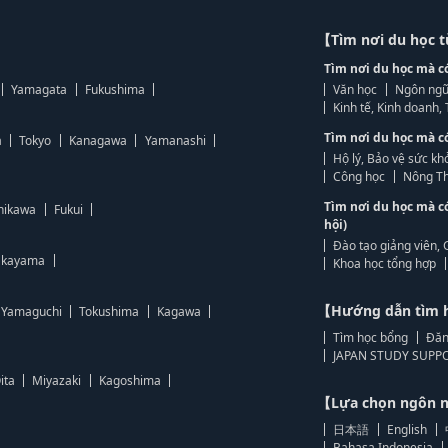
【Tìm nơi du học 
Tìm nơi du học mà c
Yamagata
Fukushima
Văn học
Ngôn ngữ
Kinh tế, Kinh doanh
Tìm nơi du học mà c
a
Tokyo
Kanagawa
Yamanashi
Hộ lý, Bảo vệ sức kh
Công học
Nông Th
Tìm nơi du học mà c
hikawa
Fukui
hội)
Đào tạo giảng viên, 
kayama
Khoa học tổng hợp
【Hướng dẫn tìm 
Yamaguchi
Tokushima
Kagawa
Tìm học bổng
Đăn
JAPAN STUDY SUPPO
ita
Miyazaki
Kagoshima
【Lựa chọn ngôn
日本語
English
Bahasa Indonesia