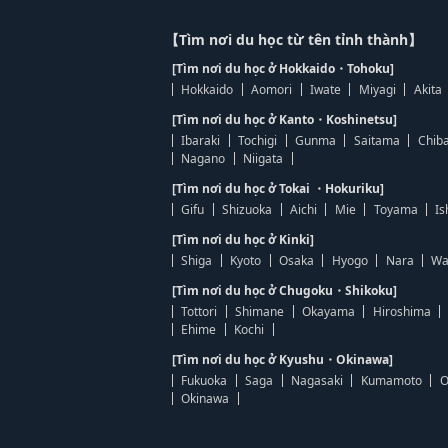
【Tìm nơi du học từ tên tỉnh thành】
[Tìm nơi du học ở Hokkaido・Tohoku]
Hokkaido
Aomori
Iwate
Miyagi
Akita
[Tìm nơi du học ở Kanto・Koshinetsu]
Ibaraki
Tochigi
Gunma
Saitama
Chib
Nagano
Niigata
[Tìm nơi du học ở Tokai ・Hokuriku]
Gifu
Shizuoka
Aichi
Mie
Toyama
Is
[Tìm nơi du học ở Kinki]
Shiga
Kyoto
Osaka
Hyogo
Nara
Wa
[Tìm nơi du học ở Chugoku・Shikoku]
Tottori
Shimane
Okayama
Hiroshima
Ehime
Kochi
[Tìm nơi du học ở Kyushu・Okinawa]
Fukuoka
Saga
Nagasaki
Kumamoto
O
Okinawa