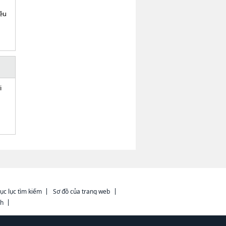
iều
i
ục lục tìm kiếm
Sơ đồ của trang web
ch