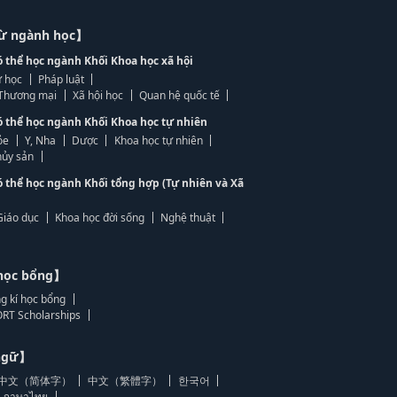
từ ngành học】
ó thể học ngành Khối Khoa học xã hội
 học
Pháp luật
, Thương mại
Xã hội học
Quan hệ quốc tế
ó thể học ngành Khối Khoa học tự nhiên
ỏe
Y, Nha
Dược
Khoa học tự nhiên
ủy sản
ó thể học ngành Khối tổng hợp (Tự nhiên và Xã
Giáo dục
Khoa học đời sống
Nghệ thuật
học bổng】
g kí học bổng
RT Scholarships
 ngữ】
中文（简体字）
中文（繁體字）
한국어
ภาษาไทย