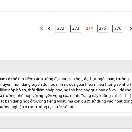
272
273
274
275
276
Bạn có thể tìm kiếm các trường đại học, cao học, đại học ngắn hạn, trường
chuyên môn đang tuyển du học sinh nước ngoài theo nhiều thông số như t
điểm nộp hồ sơ, thời điểm nhập học, ngành học hay qua bản đồ v.v... để chọ
ra trường phù hợp với nguyện vọng của mình. Trang này không chỉ có ích c
các bạn đang học ở trường tiếng Nhật, mà còn được sử dụng vào hoạt độn
hướng nghiệp ở các trường tại nước sở tại.