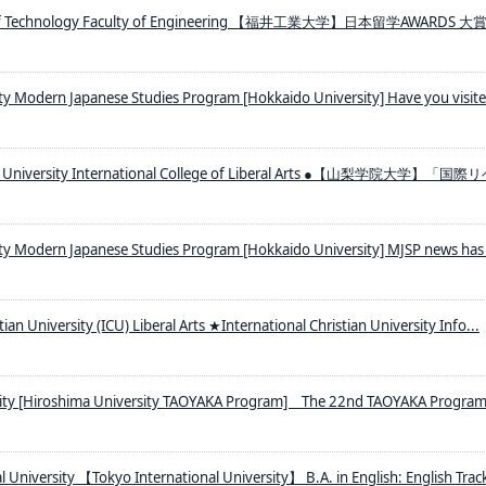
ty of Technology Faculty of Engineering 【福井工業大学】日本留学AWARDS 大
ty Modern Japanese Studies Program [Hokkaido University] Have you visit
n University International College of Liberal Arts ●【山梨学院大学】「国
ty Modern Japanese Studies Program [Hokkaido University] MJSP news has
tian University (ICU) Liberal Arts ★International Christian University Info...
sity [Hiroshima University TAOYAKA Program] The 22nd TAOYAKA Progra
l University 【Tokyo International University】 B.A. in English: English Track