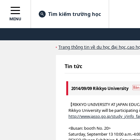
Tìm kiếm trường học
MENU
Trang thông tin về du học đại học,cao họ
Tin tức
2014/09/09 Rikkyo University
【RIKKYO UNIVERSITY AT JAPAN EDUC
Rikkyo University will be participating
http://www.jasso.go.jp/study_j/info_f
<Busan: booth No. 20>
Saturday, September 13 10:00 a.m.-4:0