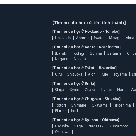
【Tìm nơi du học từ tên tỉnh thành】
[Tìm nơi du học ở Hokkaido・Tohoku]
Hokkaido
Aomori
Iwate
Miyagi
Akita
[Tìm nơi du học ở Kanto・Koshinetsu]
Ibaraki
Tochigi
Gunma
Saitama
Chib
Nagano
Niigata
[Tìm nơi du học ở Tokai ・Hokuriku]
Gifu
Shizuoka
Aichi
Mie
Toyama
Is
[Tìm nơi du học ở Kinki]
Shiga
Kyoto
Osaka
Hyogo
Nara
Wa
[Tìm nơi du học ở Chugoku・Shikoku]
Tottori
Shimane
Okayama
Hiroshima
Ehime
Kochi
[Tìm nơi du học ở Kyushu・Okinawa]
Fukuoka
Saga
Nagasaki
Kumamoto
O
Okinawa