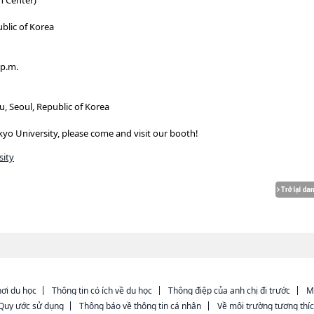
n Center)
blic of Korea
 p.m.
Seoul, Republic of Korea
kkyo University, please come and visit our booth!
sity
ơi du học
Thông tin có ích về du học
Thông điệp của anh chị đi trước
M
Quy ước sử dụng
Thông báo về thông tin cá nhân
Về môi trường tương thí