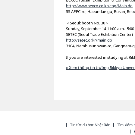
BEXCO (Busan Exhibition & Conventio
http://www.bexco.co.kr/eng/Main.do
55 APEC-ro, Haeundae-gu, Busan, Repu
＜Seoul: booth No. 30＞
Sunday, September 14 11:00 a.m.- 5:00
SETEC (Seoul Trade Exhibition Center)
http://setec.or.kr/main.do
3104, Nambusunhwan-ro, Gangnam-gu, 
If you are interested in studying at Ri
» Xem thông tin trường Rikkyo Univer
Tin tức du học Nhật Bản
Tìm kiếm n