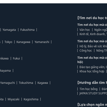
【Tìm nơi du học 
Tìm nơi du học mà c
Yamagata
Fukushima
Văn học
Ngôn ngữ
Kinh tế, Kinh doanh
Tìm nơi du học mà c
a
Tokyo
Kanagawa
Yamanashi
Hộ lý, Bảo vệ sức kh
Công học
Nông Th
Tìm nơi du học mà c
hikawa
Fukui
hội)
Đào tạo giảng viên, 
kayama
Khoa học tổng hợp
【Hướng dẫn tìm 
Yamaguchi
Tokushima
Kagawa
Tìm học bổng
Đăn
JAPAN STUDY SUPPO
ita
Miyazaki
Kagoshima
【Lựa chọn ngôn