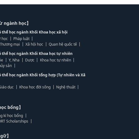
từ ngành học】
ó thể học ngành Khối Khoa học xã hội
 học
Pháp luật
, Thương mại
Xã hội học
Quan hệ quốc tế
ó thể học ngành Khối Khoa học tự nhiên
ỏe
Y, Nha
Dược
Khoa học tự nhiên
ủy sản
ó thể học ngành Khối tổng hợp (Tự nhiên và Xã
Giáo dục
Khoa học đời sống
Nghệ thuật
học bổng】
g kí học bổng
RT Scholarships
 ngữ】