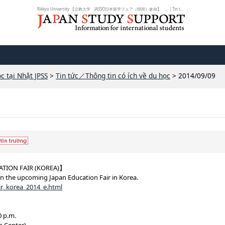
Rikkyo University 【立教大学 JASSO日本留学フェア（韓国）参加】 ... | Tin t...
c tại Nhật JPSS
>
Tin tức／Thông tin có ích về du học
> 2014/09/09
ATION FAIR (KOREA)】
 in the upcoming Japan Education Fair in Korea.
air_korea_2014_e.html
0 p.m.