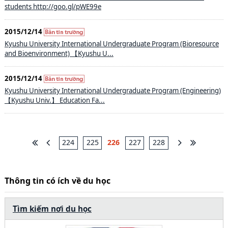
students http://goo.gl/pWE99e
2015/12/14
Kyushu University International Undergraduate Program (Bioresource
and Bioenvironment) 【Kyushu U...
2015/12/14
Kyushu University International Undergraduate Program (Engineering)
【Kyushu Univ.】 Education Fa...
224
225
226
227
228
Thông tin có ích về du học
Tìm kiếm nơi du học