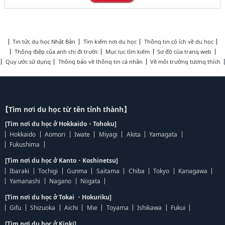
Tin tức du học Nhật Bản
Tìm kiếm nơi du học
Thông tin có ích về du học
Thông điệp của anh chị đi trước
Mục lục tìm kiếm
Sơ đồ của trang web
Quy ước sử dụng
Thông báo về thông tin cá nhân
Về môi trường tương thích
【Tìm nơi du học từ tên tỉnh thành】
[Tìm nơi du học ở Hokkaido・Tohoku]
Hokkaido
Aomori
Iwate
Miyagi
Akita
Yamagata
Fukushima
[Tìm nơi du học ở Kanto・Koshinetsu]
Ibaraki
Tochigi
Gunma
Saitama
Chiba
Tokyo
Kanagawa
Yamanashi
Nagano
Niigata
[Tìm nơi du học ở Tokai ・Hokuriku]
Gifu
Shizuoka
Aichi
Mie
Toyama
Ishikawa
Fukui
[Tìm nơi du học ở Kinki]