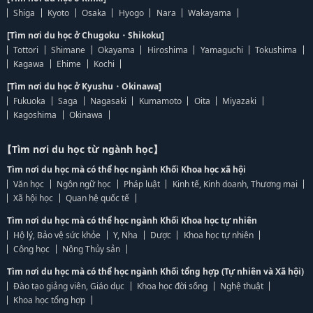
Shiga
Kyoto
Osaka
Hyogo
Nara
Wakayama
[Tìm nơi du học ở Chugoku・Shikoku]
Tottori
Shimane
Okayama
Hiroshima
Yamaguchi
Tokushima
Kagawa
Ehime
Kochi
[Tìm nơi du học ở Kyushu・Okinawa]
Fukuoka
Saga
Nagasaki
Kumamoto
Oita
Miyazaki
Kagoshima
Okinawa
【Tìm nơi du học từ ngành học】
Tìm nơi du học mà có thể học ngành Khối Khoa học xã hội
Văn học
Ngôn ngữ học
Pháp luật
Kinh tế, Kinh doanh, Thương mại
Xã hội học
Quan hệ quốc tế
Tìm nơi du học mà có thể học ngành Khối Khoa học tự nhiên
Hộ lý, Bảo vệ sức khỏe
Y, Nha
Dược
Khoa học tự nhiên
Công học
Nông Thủy sản
Tìm nơi du học mà có thể học ngành Khối tổng hợp (Tự nhiên và Xã hội)
Đào tạo giảng viên, Giáo dục
Khoa học đời sống
Nghệ thuật
Khoa học tổng hợp