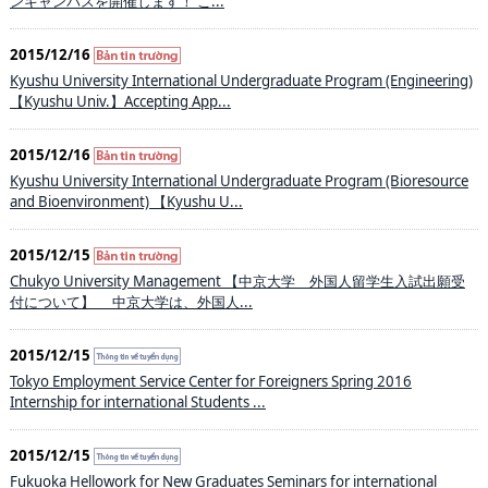
ンキャンパスを開催します！ こ...
2015/12/16
Kyushu University International Undergraduate Program (Engineering)
【Kyushu Univ.】Accepting App...
2015/12/16
Kyushu University International Undergraduate Program (Bioresource
and Bioenvironment) 【Kyushu U...
2015/12/15
Chukyo University Management 【中京大学 外国人留学生入試出願受
付について】 中京大学は、外国人...
2015/12/15
Tokyo Employment Service Center for Foreigners Spring 2016
Internship for international Students ...
2015/12/15
Fukuoka Hellowork for New Graduates Seminars for international