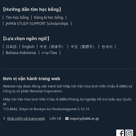
【Hướng dẫn tìm học bổng】
Tìm học bổng
Đăng kí học bổng
JAPAN STUDY SUPPORT Scholarships
【Lựa chọn ngôn ngữ】
日本語
English
中文（简体字）
中文（繁體字）
한국어
Bahasa Indonesia
ภาษาไทย
Đơn vị vận hành trang web
Website này được đồng vận hành bởi Hiệp hội Văn hóa Sinh Viên Châu Á (ABK) và
Công ty cổ phần Benesse Coporation.
Hiệp hội Văn hóa Sinh Viên Châu Á (ABK) Phòng Sự nghiệp Hỗ trợ Giáo dục Quốc
tế
113-8642, Tokyo-to Bunkyo-ku Honkomagome 2-12-13
Khái niệm về trang web
Liên hệ